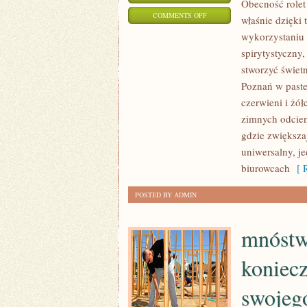
Obecność rolet
ON
COMMENTS OFF
właśnie dzięki 
FORMOWANIE
wykorzystaniu 
PRYWATNEGO
spirytystyczny
DOMU
stworzyć świet
JEST
Poznań w paste
NIE
czerwieni i żó
zimnych odcieni
LADA
gdzie zwiększa
WYZWANIEM,
uniwersalny, j
JEDNAK
biurowcach
[ R
JAK
SIĘ
POSTED BY ADMIN
OKAZUJE
mnóstwo
koniec
swojeg