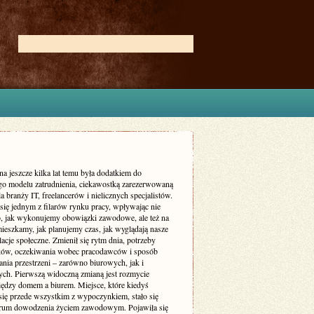
na jeszcze kilka lat temu była dodatkiem do
go modelu zatrudnienia, ciekawostką zarezerwowaną
a branży IT, freelancerów i nielicznych specjalistów.
 się jednym z filarów rynku pracy, wpływając nie
to, jak wykonujemy obowiązki zawodowe, ale też na
mieszkamy, jak planujemy czas, jak wyglądają nasze
elacje społeczne. Zmienił się rytm dnia, potrzeby
ów, oczekiwania wobec pracodawców i sposób
nia przestrzeni – zarówno biurowych, jak i
ych. Pierwszą widoczną zmianą jest rozmycie
iędzy domem a biurem. Miejsce, które kiedyś
 się przede wszystkim z wypoczynkiem, stało się
trum dowodzenia życiem zawodowym. Pojawiła się