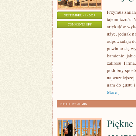
Przymus zmiany
SEPTEMBER - 9 - 2025
tajemniczości 
ON
COMMENTS OFF
artykułów wyko
MNÓSTWO
użyć, jednak n
WYSIŁKU
odpowiadają do
I
powinno się wy
PIENIĘDZY
kamienie, jaki
JEST
zakresu. Firma,
podobny sposób
KONIECZNE
najważniejszej 
WŁOŻYĆ,
nam do gustu i
W
More ]
WYKOŃCZENIE
SWOJEGO
POSTED BY ADMIN
MIESZKANIA
Piękne