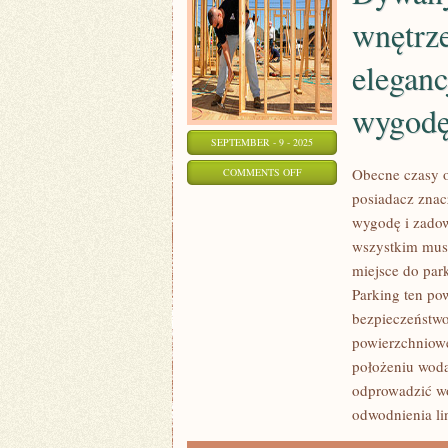
wnętrze
eleganc
wygodę
SEPTEMBER - 9 - 2025
ON
Obecne czasy o
COMMENTS OFF
posiadacz znac
DYWANY
wygodę i zadowo
ZDOŁAJĄ
wszystkim mus
PRZYOZDOBIĆ
miejsce do par
KAŻDE
Parking ten po
WNĘTRZE,
bezpieczeństwo
DODAJĄ
powierzchniowe
PRZYTULNOŚCI,
położeniu wod
ELEGANCJI,
odprowadzić wo
PRZYNOSZĄ
odwodnienia li
WIĘKSZĄ
WYGODĘ