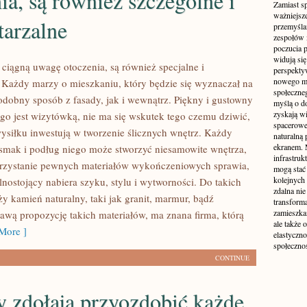
ia, są również szczególne i
Zamiast s
ważniejsz
tarzalne
przemyśla
zespołów 
poczucia p
widują się
 ciągną uwagę otoczenia, są również specjalne i
perspekty
nowego mo
 Każdy marzy o mieszkaniu, który będzie się wyznaczał na
społeczne
podobny sposób z fasady, jak i wewnątrz. Piękny i gustowny
myślą o d
zyskają wi
go jest wizytówką, nie ma się wskutek tego czemu dziwić,
spacerowe,
wysiłku inwestują w tworzenie ślicznych wnętrz. Każdy
naturalną
ekranem. M
smak i podług niego może stworzyć niesamowite wnętrza,
infrastruk
rzystanie pewnych materiałów wykończeniowych sprawia,
mogą stać 
kolejnych
nostojący nabiera szyku, stylu i wytworności. Do takich
zdalna nie
y kamień naturalny, taki jak granit, marmur, bądź
transform
zamieszkan
kawą propozycję takich materiałów, ma znana firma, którą
ale także 
More ]
elastyczn
społecznoś
CONTINUE
 zdołają przyozdobić każde