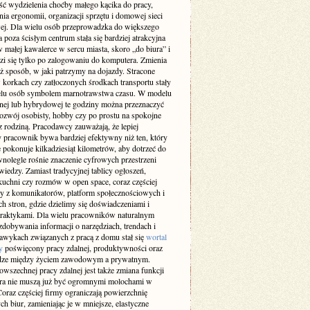
ść wydzielenia choćby małego kącika do pracy,
ia ergonomii, organizacji sprzętu i domowej sieci
wej. Dla wielu osób przeprowadzka do większego
 poza ścisłym centrum stała się bardziej atrakcyjna
w małej kawalerce w sercu miasta, skoro „do biura” i
zi się tylko po zalogowaniu do komputera. Zmienia
ż sposób, w jaki patrzymy na dojazdy. Stracone
 korkach czy zatłoczonych środkach transportu stały
ielu osób symbolem marnotrawstwa czasu. W modelu
lnej lub hybrydowej te godziny można przeznaczyć
rozwój osobisty, hobby czy po prostu na spokojne
z rodziną. Pracodawcy zauważają, że lepiej
 pracownik bywa bardziej efektywny niż ten, który
 pokonuje kilkadziesiąt kilometrów, aby dotrzeć do
wnolegle rośnie znaczenie cyfrowych przestrzeni
iedzy. Zamiast tradycyjnej tablicy ogłoszeń,
kuchni czy rozmów w open space, coraz częściej
y z komunikatorów, platform społecznościowych i
h stron, gdzie dzielimy się doświadczeniami i
raktykami. Dla wielu pracowników naturalnym
dobywania informacji o narzędziach, trendach i
awykach związanych z pracą z domu stał się
wortal
y
poświęcony pracy zdalnej, produktywności oraz
ze między życiem zawodowym a prywatnym.
wszechnej pracy zdalnej jest także zmiana funkcji
ura nie muszą już być ogromnymi molochami w
oraz częściej firmy ograniczają powierzchnię
ch biur, zamieniając je w mniejsze, elastyczne