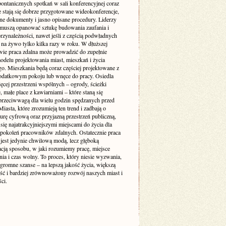
pontanicznych spotkań w sali konferencyjnej coraz
e stają się dobrze przygotowane wideokonferencje,
ne dokumenty i jasno opisane procedury. Liderzy
muszą opanować sztukę budowania zaufania i
rzynależności, nawet jeśli z częścią podwładnych
 na żywo tylko kilka razy w roku. W dłuższej
wie praca zdalna może prowadzić do zupełnie
delu projektowania miast, mieszkań i życia
go. Mieszkania będą coraz częściej projektowane z
odatkowym pokoju lub wnęce do pracy. Osiedla
ęcej przestrzeni wspólnych – ogrody, ścieżki
 małe place z kawiarniami – które staną się
 przeciwwagą dla wielu godzin spędzanych przed
iasta, które zrozumieją ten trend i zadbają o
turę cyfrową oraz przyjazną przestrzeń publiczną,
się najatrakcyjniejszymi miejscami do życia dla
 pokoleń pracowników zdalnych. Ostatecznie praca
 jest jedynie chwilową modą, lecz głęboką
acją sposobu, w jaki rozumiemy pracę, miejsce
ia i czas wolny. To proces, który niesie wyzwania,
ogromne szanse – na lepszą jakość życia, większą
ość i bardziej zrównoważony rozwój naszych miast i
ci.