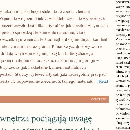
przestrzen
warsztató
 lokalu mieszkalnego stale niesie z sobą element
serwisowa
miejsce do
Wspaniałe wnętrza to takie, w jakich użyło się wytwornych
z wygodą 
ńczeniowych. Jest kilka artykułów, jakie wolno w tym celu
również je
śniadania 
a pewno sprawdzą się kamienie naturalne, które
większy r
 wszelkiego wnętrza. Pośród najbardziej modnych kamieni,
Zmienia si
połowie dn
mienić marmur oraz granit. To nadzwyczajnie wytworne
przerwy, n
e dodają wnętrzom elegancji, szyku, i niesłychanego
okolicy. 
stopniowej
 jakiej ofertę można odszukać na stronie , proponuje w
miast sate
 sprzedaż, jak i składanie kamieni naturalnych
ruchu mie
zdrowie ps
postaci. Starczy wyłowić artykuł, jaki szczególnie przypadł
takich jak
 zestawić odpowiednie zlecenie. Z takiego materiału
[ Read
– może pr
rozmów pr
pracy od 
online”, p
rytuałów 
CONTINUE
poprzez s
mikroprze
powiadomi
 wnętrza pociągają uwagę
zmianie w 
chcą utrz
się komuni