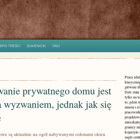
SPIS TREŚCI
SUKIENICKI
TAGI
Praca zdal
klasyczne
anie prywatnego domu jest
głównie dl
Dziś stała
tylko na 
a wyzwaniem, jednak jak się
to, gdzie 
miasta i r
pracownik
e
projektowa
mieszkaln
granicy m
kojarzyło
łowe są aktualnie na ogół nabywanymi osłonami okien
nagle cen