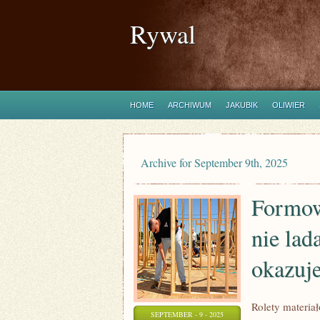
Rywal
HOME
ARCHIWUM
JAKUBIK
OLIWIER
Archive for September 9th, 2025
Formow
nie lad
okazuj
Rolety materia
SEPTEMBER - 9 - 2025