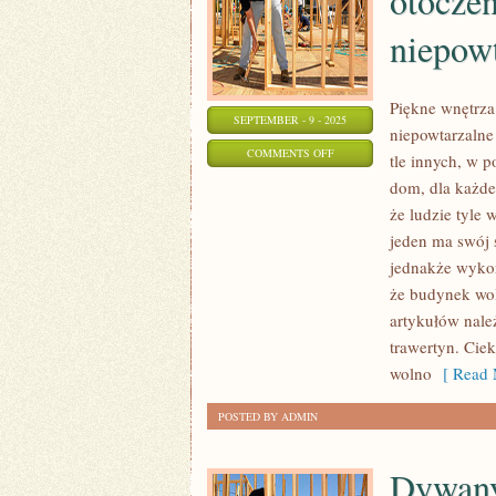
otoczen
niepow
Piękne wnętrza
SEPTEMBER - 9 - 2025
niepowtarzalne
ON
COMMENTS OFF
tle innych, w 
PIĘKNE
dom, dla każde
WNĘTRZA
że ludzie tyle 
POCIĄGAJĄ
jeden ma swój 
UWAGĘ
jednakże wyko
OTOCZENIA,
że budynek wol
artykułów należ
SĄ
trawertyn. Cie
RÓWNIEŻ
wolno
[ Read 
SZCZEGÓLNE
I
POSTED BY ADMIN
NIEPOWTARZALNE
Dywany