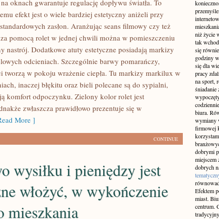
 na oknach gwarantuje regulację dopływu światła. To
konieczno
przemyślen
temu efekt jest o wiele bardziej estetyczny aniżeli przy
interneto
standardowych zasłon. Aranżując seans filmowy czy też
mieszkania
niż życie 
, za pomocą rolet w jednej chwili można w pomieszczeniu
tak wchod
ny nastrój. Dodatkowe atuty estetyczne posiadają markizy
się równie
godziny w
lowych odcieniach. Szczególnie barwy pomarańczy,
się dla w
łci tworzą w pokoju wrażenie ciepła. Tu markizy markilux w
pracy zda
na sport, 
ach, inaczej błękitu oraz bieli polecane są do sypialni,
śniadanie 
ją komfort odpoczynku. Zielony kolor rolet jest
wypoczęty
codziennie
ednakże zwłaszcza prawidłowo prezentuje się w
biura. Ró
ead More ]
wymiany w
firmowej 
korzystam
CONTINUE
branżowyc
dobrymi p
miejscem z
 wysiłku i pieniędzy jest
dobrych n
tematyczn
równowad
zne włożyć, w wykończenie
Efektem po
miast. Bi
o mieszkania
centrum. C
tradycyjny