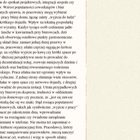
ie do spotkań projektowych, integracji zespołu czy
w. Wzrost popularności coworkingów i biur
nych sprawia, że pracownicy mogą wybierać
 pracy bliżej domu, łącząc zalety „wyjścia do ludzi”
krótkiego dojazdu. Wpływ na lokalną gospodarkę
st wyraźny. Kiedyś tysiące osób codziennie jadło
i lunche w kawiarniach przy biurowcach, dziś
uch obserwują osiedlowe punkty gastronomiczne.
ę układ dnia: zamiast jednej dużej przerwy w
ia, pracownicy zdalni częściej sięgają po krótsze
p. na szybkie wyjście po kawę czy krótki spacer po
W dłuższej perspektywie może to prowadzić do
 decentralizacji usług, rozwoju mniejszych dzielnic i
lickich oraz bardziej równomiernego rozłożenia
jskiego. Praca zdalna ma też ogromny wpływ na
ychiczne. Z jednej strony eliminuje wiele stresorów,
 hałas w open space czy nerwowe dojazdy, z drugiej
owadzić do poczucia izolacji. Utrata przypadkowych
zy biurowym ekspresie, trudności w oddzieleniu
życia domowego czy poczucie, że „jest się zawsze
otrafią dać się we znaki. Stąd rosnąca popularność
domowych, takich jak symboliczne „wyjście z pracy”
pacer po zakończeniu dnia, wprowadzanie
rw na rozciąganie czy świadome zarządzanie
eniami w telefonie. Nie można też zapominać o
kulturze organizacyjnej firm. Pracodawcy, którzy
ymać zaangażowanie pracowników, muszą nauczyć
kować cel, wartości i wizję w sposób zdalny.