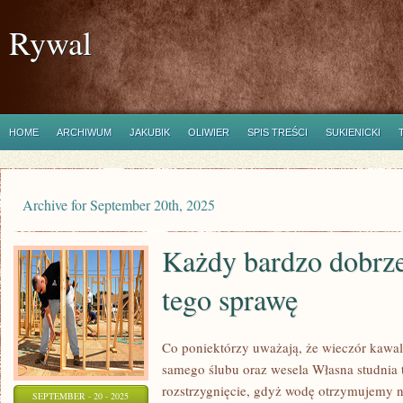
Rywal
HOME
ARCHIWUM
JAKUBIK
OLIWIER
SPIS TREŚCI
SUKIENICKI
Archive for September 20th, 2025
Każdy bardzo dobrze
tego sprawę
Co poniektórzy uważają, że wieczór kawale
samego ślubu oraz wesela Własna studnia
rozstrzygnięcie, gdyż wodę otrzymujemy 
SEPTEMBER - 20 - 2025