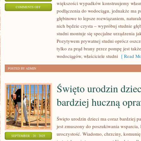
większości wypadków konstruujemy własn
ON
COMMENTS OFF
podłączenia do wodociągu, jednakże ma pr
KAŻDY
głębinowe to lepsze rozwiązaniem, natur
BARDZO
nich będzie czysta – wypróbuj studnie głę
DOBRZE
studni montuje się specjalne urządzenia j
ZDAJE
Pozytywem prywatnej studni oprócz oszcz
SOBIE
tylko za prąd brany przez pompę jest także 
Z
wodociągów, właściciele studni
[ Read Mo
TEGO
POSTED BY ADMIN
SPRAWĘ
Święto urodzin dzie
bardziej huczną opr
Święto urodzin dzieci ma coraz bardziej 
jest zmuszony do poszukiwania wsparcia,
uroczystość. Wiadomo, chrzciny, komunię,
SEPTEMBER - 20 - 2025