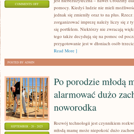
jest niebezużyteczna – nawet Urodziny d
ON
COMMENTS OFF
pomocy. Kiedyś ludzie nie mieli możliwośc
ŚWIĘTO
jednak się zmieniły oraz to na plus. Rzecz
URODZIN
zorganizować imprezę należy liczy się z 
DZIECI
się portfelem. Niektórzy nie zwracają wię
MA
tego także decydują się na pomoc od począ
CORAZ
przygotowanie jest w dłoniach osób trzeci
BARDZIEJ
Read More ]
HUCZNĄ
POSTED BY ADMIN
OPRAWĘ
Po porodzie młodą
alarmować dużo zac
noworodka
Rozwój technologii jest czynnikiem rozkwi
SEPTEMBER - 20 - 2025
młodą mamę może niepokoić dużo zachowa