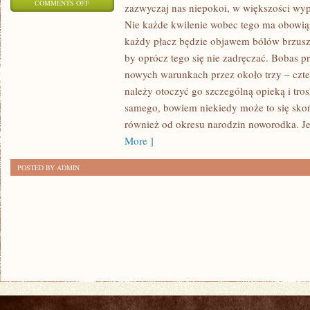
ON
COMMENTS OFF
zazwyczaj nas niepokoi, w większości wyp
PO
Nie każde kwilenie wobec tego ma obowią
PORODZIE
każdy płacz będzie objawem bólów brzusz
MŁODĄ
by oprócz tego się nie zadręczać. Bobas p
MAMĘ
nowych warunkach przez około trzy – czte
MOŻE
należy otoczyć go szczególną opieką i tro
samego, bowiem niekiedy może to się skoń
ALARMOWAĆ
również od okresu narodzin noworodka. Je
DUŻO
More ]
ZACHOWAŃ
NOWORODKA
POSTED BY ADMIN