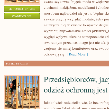
zwane szykowne Pojęcie moda w większoś
ciuchami, makijażem, modelkami i chodze
SEPTEMBER - 27 - 2025
sposobem najbardziej nie jest to błędne sk
ON
COMMENTS OFF
zawsze pragną wyglądać modnie, żeby pod
NIE
najzwyczajniej w świecie to właśnie dzięki
ZAWSZE
wypróbuj http://damskie-atelier.pl/Bluzki_
SPRAWA
wygląd wpływa także na samopoczucie czło
KUPNA
stworzonym przez nas imago jest nie tak, 
UBIORU
czujemy się mniej komfortowo oraz swobod
JEST
odziewają się
[ Read More ]
OCZYWISTA
POSTED BY ADMIN
Przedsiębiorców, ja
odzież ochronną jest
Jakakolwiek rodzicielka wie, że bez traf
potomkiem Jakakolwiek praca ma prawo by