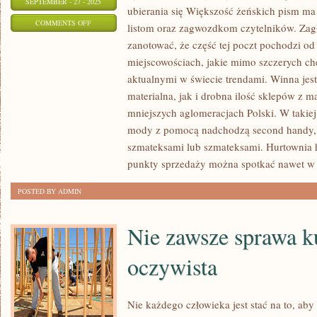
SEPTEMBER - 27 - 2025
ubierania się Większość żeńskich pism m
ON
COMMENTS OFF
listom oraz zagwozdkom czytelników. Zagłę
SWETER
zanotować, że część tej poczt pochodzi o
BODAJ
miejscowościach, jakie mimo szczerych chę
JAKIKOLWIEK
aktualnymi w świecie trendami. Winna jest
MA
materialna, jak i drobna ilość sklepów z
NIEZALEŻNIE
mniejszych aglomeracjach Polski. W takiej
mody z pomocą nadchodzą second handy,
OD
szmateksami lub szmateksami. Hurtownia h
TEGO,
punkty sprzedaży można spotkać nawet w
CZY
JEST
POSTED BY ADMIN
KOBIETA
LUB
Nie zawsze sprawa k
MĘŻCZYZNĄ
oczywista
Nie każdego człowieka jest stać na to, ab