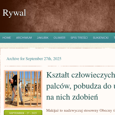
Rywal
HOME
ARCHIWUM
JAKUBIK
OLIWIER
SPIS TREŚCI
SUKIENICKI
Archive for September 27th, 2025
Kształt człowieczych
palców, pobudza do 
na nich zdobień
Makijaż to nadzwyczaj stosowny Obecny św
SEPTEMBER - 27 - 2025