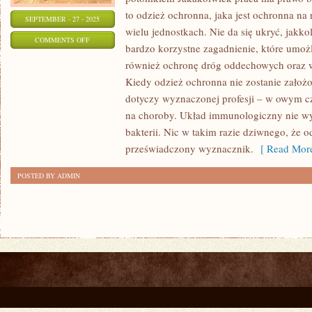
to odzież ochronna, jaka jest ochronna na
SEPTEMBER - 27 - 2025
wielu jednostkach. Nie da się ukryć, jakko
ON
COMMENTS OFF
bardzo korzystne zagadnienie, które umożli
PRZEDSIĘBIORCÓW,
również ochronę dróg oddechowych oraz w
JACY
Kiedy odzież ochronna nie zostanie założo
MUSZĄ
dotyczy wyznaczonej profesji – w owym cz
KUPIĆ
na choroby. Układ immunologiczny nie wyt
ODZIEŻ
bakterii. Nic w takim razie dziwnego, że o
OCHRONNĄ
przeświadczony wyznacznik.
[ Read More
JEST
POSTED BY ADMIN
WIELU