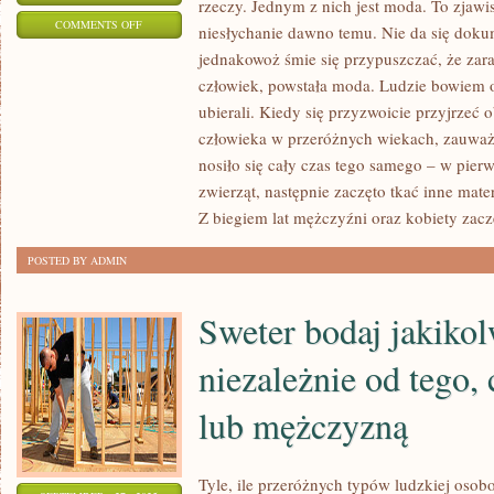
rzeczy. Jednym z nich jest moda. To zjawi
ON
COMMENTS OFF
niesłychanie dawno temu. Nie da się dokum
KSZTAŁT
jednakowoż śmie się przypuszczać, że zara
CZŁOWIECZYCH
człowiek, powstała moda. Ludzie bowiem o
DŁONI,
ubierali. Kiedy się przyzwoicie przyjrzeć
ODSTĘP
człowieka w przeróżnych wiekach, zauważy 
PALCÓW,
nosiło się cały czas tego samego – w pier
zwierząt, następnie zaczęto tkać inne mate
POBUDZA
Z biegiem lat mężczyźni oraz kobiety zaczę
DO
UMIESZCZANIA
POSTED BY ADMIN
NA
NICH
Sweter bodaj jakiko
ZDOBIEŃ
niezależnie od tego, 
lub mężczyzną
Tyle, ile przeróżnych typów ludzkiej osob