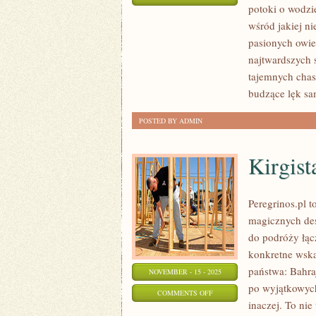
potoki o wodzie
CENTRUM
wśród jakiej n
MIASTA
pasionych owiec
A
najtwardszych 
WIEJSKIE
tajemnych chasz
KLIMATY
budzące lęk 
POSTED BY ADMIN
Kirgist
Peregrinos.pl 
magicznych des
do podróży łącz
konkretne wska
państwa: Bahra
NOVEMBER - 15 - 2025
po wyjątkowych
ON
COMMENTS OFF
inaczej. To nie
KIRGISTAN