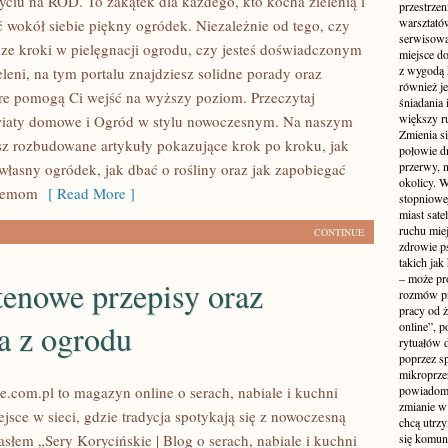
ciu na ROD. To zakątek dla każdego, kto kocha zielenią i
przestrzen
warsztató
 wokół siebie piękny ogródek. Niezależnie od tego, czy
serwisowa
sze kroki w pielęgnacji ogrodu, czy jesteś doświadczonym
miejsce do
z wygodą 
leni, na tym portalu znajdziesz solidne porady oraz
również je
óre pomogą Ci wejść na wyższy poziom. Przeczytaj
śniadania 
większy r
wiaty domowe i Ogród w stylu nowoczesnym. Na naszym
Zmienia si
sz rozbudowane artykuły pokazujące krok po kroku, jak
połowie dn
przerwy, n
własny ogródek, jak dbać o rośliny oraz jak zapobiegać
okolicy. 
lemom
[ Read More ]
stopniowej
miast sate
ruchu mie
CONTINUE
zdrowie ps
takich jak
– może pr
tenowe przepisy oraz
rozmów pr
pracy od 
a z ogrodu
online”, p
rytuałów 
poprzez s
mikroprze
e.com.pl to magazyn online o serach, nabiale i kuchni
powiadomi
zmianie w 
ejsce w sieci, gdzie tradycja spotykają się z nowoczesną
chcą utrz
słem „Sery Korycińskie | Blog o serach, nabiale i kuchni
się komuni