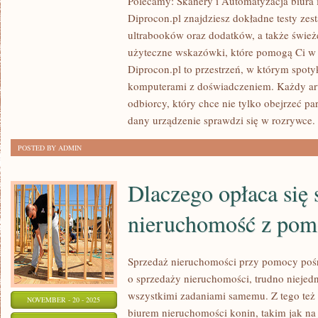
Polecamy: Skanery i Automatyzacja biura i
I
Diprocon.pl znajdziesz dokładne testy z
AKCESORIA
ultrabooków oraz dodatków, a także świeże
STREAMINGOWE
użyteczne wskazówki, które pomogą Ci w
I
Diprocon.pl to przestrzeń, w którym spoty
komputerami z doświadczeniem. Każdy art
DLA
odbiorcy, który chce nie tylko obejrzeć pa
STUDENTÓW
dany urządzenie sprawdzi się w rozrywce.
INFORMATYKI
I
POSTED BY ADMIN
TECHNIKUM
Dlaczego opłaca się 
nieruchomość z pom
Sprzedaż nieruchomości przy pomocy poś
o sprzedaży nieruchomości, trudno niejedn
wszystkimi zadaniami samemu. Z tego te
NOVEMBER - 20 - 2025
biurem nieruchomości konin, takim jak na