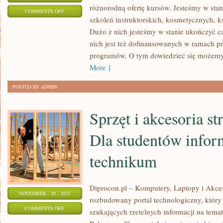
różnorodną ofertę kursów. Jesteśmy w sta
ON
COMMENTS OFF
szkoleń instruktorskich, kosmetycznych,
SZKOŁY
Dużo z nich jesteśmy w stanie ukończyć ca
LINGWISTYCZNE
nich jest też dofinansowanych w ramach p
programów. O tym dowiedzieć się możemy
More ]
POSTED BY ADMIN
Sprzęt i akcesoria s
Dla studentów infor
technikum
Diprocon.pl – Komputery, Laptopy i Akceso
NOVEMBER - 20 - 2025
rozbudowany portal technologiczny, który 
ON
COMMENTS OFF
szukających rzetelnych informacji na tema
SPRZĘT