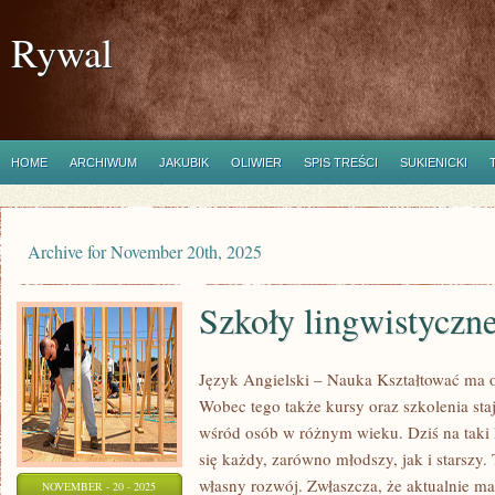
Rywal
HOME
ARCHIWUM
JAKUBIK
OLIWIER
SPIS TREŚCI
SUKIENICKI
Archive for November 20th, 2025
Szkoły lingwistyczn
Język Angielski – Nauka Kształtować ma o
Wobec tego także kursy oraz szkolenia staj
wśród osób w różnym wieku. Dziś na taki 
się każdy, zarówno młodszy, jak i starszy
własny rozwój. Zwłaszcza, że aktualnie m
NOVEMBER - 20 - 2025