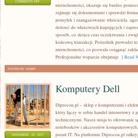
ON
COMMENTS OFF
nieruchomości, okazuje się bardzo pomoc
DLACZEGO
zajmuje się dokumentami i sprawdzi forma
OPŁACA
pomyłek i zaangażowanie właściciela. agen
SIĘ
dotrzeć do właściwych kupujących i zapre
SPRZEDAĆ
sposób, co skraca czas oczekiwania i zwię
NIERUCHOMOŚĆ
końcową transakcji. Pośrednik prowadzi t
Z
nieruchomości, co pozwala osiągnąć zakła
POMOCĄ
Profesjonalne wsparcie obejmuje
[ Read M
POŚREDNIKA
POSTED BY ADMIN
Komputery Dell
Diprocon.pl – sklep z komputerami i elektr
który łączy w sobie handel internetowy z
technicznymi. Nasza misja to oferowanie 
notebooków i akcesoriów komputerowych, 
porad IT. Na platformie Diprocon.pl odkry
NOVEMBER - 20 - 2025