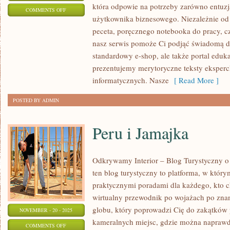
która odpowie na potrzeby zarówno entuzja
ON
COMMENTS OFF
użytkownika biznesowego. Niezależnie od
KOMPUTERY
peceta, poręcznego notebooka do pracy, 
DELL
nasz serwis pomoże Ci podjąć świadomą de
standardowy e-shop, ale także portal eduk
prezentujemy merytoryczne teksty eksperck
informatycznych. Nasze
[ Read More ]
POSTED BY ADMIN
Peru i Jamajka
Odkrywamy Interior – Blog Turystyczny o 
ten blog turystyczny to platforma, w który
praktycznymi poradami dla każdego, kto c
wirtualny przewodnik po wojażach po zna
globu, który poprowadzi Cię do zakątków
NOVEMBER - 20 - 2025
kameralnych miejsc, gdzie można naprawd
ON
COMMENTS OFF