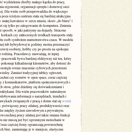
ść wydzielenia choćby małego kącika do pracy,
ia ergonomii, organizacji sprzętu i domowej sieci
wej. Dla wielu osób przeprowadzka do większego
 poza ścisłym centrum stała się bardziej atrakcyjna
w małej kawalerce w sercu miasta, skoro „do biura” i
zi się tylko po zalogowaniu do komputera. Zmienia
ż sposób, w jaki patrzymy na dojazdy. Stracone
 korkach czy zatłoczonych środkach transportu stały
ielu osób symbolem marnotrawstwa czasu. W modelu
lnej lub hybrydowej te godziny można przeznaczyć
rozwój osobisty, hobby czy po prostu na spokojne
z rodziną. Pracodawcy zauważają, że lepiej
 pracownik bywa bardziej efektywny niż ten, który
 pokonuje kilkadziesiąt kilometrów, aby dotrzeć do
wnolegle rośnie znaczenie cyfrowych przestrzeni
iedzy. Zamiast tradycyjnej tablicy ogłoszeń,
kuchni czy rozmów w open space, coraz częściej
y z komunikatorów, platform społecznościowych i
h stron, gdzie dzielimy się doświadczeniami i
raktykami. Dla wielu pracowników naturalnym
dobywania informacji o narzędziach, trendach i
awykach związanych z pracą z domu stał się
wortal
y
poświęcony pracy zdalnej, produktywności oraz
ze między życiem zawodowym a prywatnym.
wszechnej pracy zdalnej jest także zmiana funkcji
ura nie muszą już być ogromnymi molochami w
oraz częściej firmy ograniczają powierzchnię
ch biur, zamieniając je w mniejsze, elastyczne