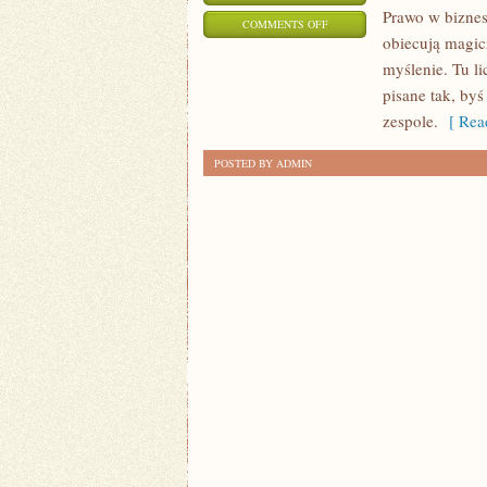
Prawo w biznes
ON
COMMENTS OFF
obiecują magic
ZARZĄDZANIE
myślenie. Tu li
CZASEM
pisane tak, byś
DLA
zespole.
[ Read
LIDERÓW
POSTED BY ADMIN