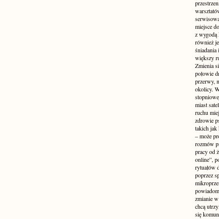
przestrzen
warsztató
serwisowa
miejsce do
z wygodą 
również je
śniadania 
większy r
Zmienia si
połowie dn
przerwy, n
okolicy. 
stopniowej
miast sate
ruchu mie
zdrowie ps
takich jak
– może pr
rozmów pr
pracy od 
online”, p
rytuałów 
poprzez s
mikroprze
powiadomi
zmianie w 
chcą utrz
się komuni