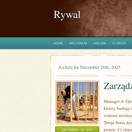
Rywal
HOME
ARCHIWUM
JAKUBIK
OLIWIER
Archive for December 26th, 2025
Zarządz
Manager w Opał
którzy budują 
zamiast modnyc
Twoja firma dym
pomóc Ci złapa
DECEMBER - 26 - 2025