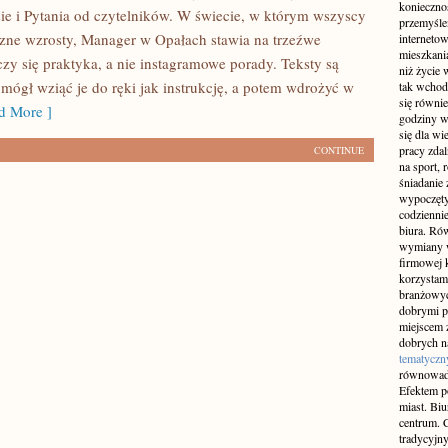
konieczno
ie i Pytania od czytelników. W świecie, w którym wszyscy
przemyślen
zne wzrosty, Manager w Opałach stawia na trzeźwe
interneto
mieszkania
czy się praktyka, a nie instagramowe porady. Teksty są
niż życie 
 mógł wziąć je do ręki jak instrukcję, a potem wdrożyć w
tak wchod
się równie
 More ]
godziny w
się dla w
pracy zda
CONTINUE
na sport, 
śniadanie 
wypoczęty
codziennie
biura. Ró
wymiany w
firmowej 
korzystam
branżowyc
dobrymi p
miejscem z
dobrych n
tematyczn
równowad
Efektem po
miast. Bi
centrum. C
tradycyjny