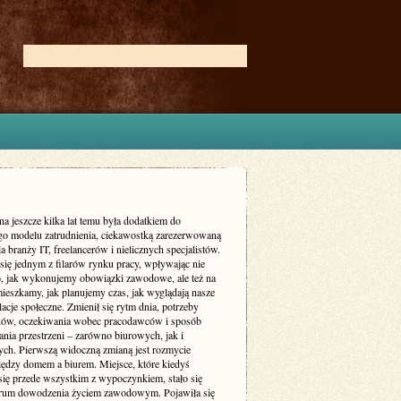
na jeszcze kilka lat temu była dodatkiem do
go modelu zatrudnienia, ciekawostką zarezerwowaną
a branży IT, freelancerów i nielicznych specjalistów.
 się jednym z filarów rynku pracy, wpływając nie
to, jak wykonujemy obowiązki zawodowe, ale też na
mieszkamy, jak planujemy czas, jak wyglądają nasze
elacje społeczne. Zmienił się rytm dnia, potrzeby
ów, oczekiwania wobec pracodawców i sposób
nia przestrzeni – zarówno biurowych, jak i
ych. Pierwszą widoczną zmianą jest rozmycie
iędzy domem a biurem. Miejsce, które kiedyś
 się przede wszystkim z wypoczynkiem, stało się
trum dowodzenia życiem zawodowym. Pojawiła się