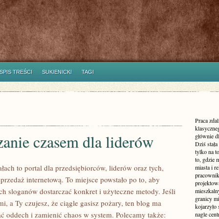
SPIS TREŚCI
SUKIENICKI
TAGI
Praca zdal
klasyczne
anie czasem dla liderów
głównie dl
Dziś stała
tylko na 
to, gdzie 
ach to portal dla przedsiębiorców, liderów oraz tych,
miasta i r
pracownik
sprzedaż internetową. To miejsce powstało po to, aby
projektowa
h sloganów dostarczać konkret i użyteczne metody. Jeśli
mieszkaln
granicy m
i, a Ty czujesz, że ciągle gasisz pożary, ten blog ma
kojarzyło
ć oddech i zamienić chaos w system. Polecamy także:
nagle cen