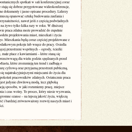
pontanicznych spotkań w sali konferencyjnej coraz
e stają się dobrze przygotowane wideokonferencje,
ne dokumenty i jasno opisane procedury. Liderzy
muszą opanować sztukę budowania zaufania i
rzynależności, nawet jeśli z częścią podwładnych
 na żywo tylko kilka razy w roku. W dłuższej
wie praca zdalna może prowadzić do zupełnie
delu projektowania miast, mieszkań i życia
go. Mieszkania będą coraz częściej projektowane z
odatkowym pokoju lub wnęce do pracy. Osiedla
ęcej przestrzeni wspólnych – ogrody, ścieżki
 małe place z kawiarniami – które staną się
 przeciwwagą dla wielu godzin spędzanych przed
iasta, które zrozumieją ten trend i zadbają o
turę cyfrową oraz przyjazną przestrzeń publiczną,
się najatrakcyjniejszymi miejscami do życia dla
 pokoleń pracowników zdalnych. Ostatecznie praca
 jest jedynie chwilową modą, lecz głęboką
acją sposobu, w jaki rozumiemy pracę, miejsce
ia i czas wolny. To proces, który niesie wyzwania,
ogromne szanse – na lepszą jakość życia, większą
ość i bardziej zrównoważony rozwój naszych miast i
ci.