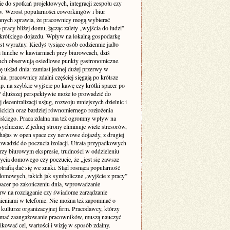
ie do spotkań projektowych, integracji zespołu czy
w. Wzrost popularności coworkingów i biur
nych sprawia, że pracownicy mogą wybierać
 pracy bliżej domu, łącząc zalety „wyjścia do ludzi”
krótkiego dojazdu. Wpływ na lokalną gospodarkę
st wyraźny. Kiedyś tysiące osób codziennie jadło
i lunche w kawiarniach przy biurowcach, dziś
uch obserwują osiedlowe punkty gastronomiczne.
ę układ dnia: zamiast jednej dużej przerwy w
ia, pracownicy zdalni częściej sięgają po krótsze
p. na szybkie wyjście po kawę czy krótki spacer po
W dłuższej perspektywie może to prowadzić do
 decentralizacji usług, rozwoju mniejszych dzielnic i
lickich oraz bardziej równomiernego rozłożenia
jskiego. Praca zdalna ma też ogromny wpływ na
ychiczne. Z jednej strony eliminuje wiele stresorów,
 hałas w open space czy nerwowe dojazdy, z drugiej
owadzić do poczucia izolacji. Utrata przypadkowych
zy biurowym ekspresie, trudności w oddzieleniu
życia domowego czy poczucie, że „jest się zawsze
otrafią dać się we znaki. Stąd rosnąca popularność
domowych, takich jak symboliczne „wyjście z pracy”
pacer po zakończeniu dnia, wprowadzanie
rw na rozciąganie czy świadome zarządzanie
eniami w telefonie. Nie można też zapominać o
kulturze organizacyjnej firm. Pracodawcy, którzy
ymać zaangażowanie pracowników, muszą nauczyć
kować cel, wartości i wizję w sposób zdalny.