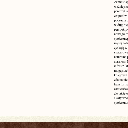
Zamiast s
ważniejsz
przemyśla
zespołów 
poczucia p
widują się
perspekty
nowego mo
społeczne
myślą o d
zyskają wi
spacerowe,
naturalną
ekranem. M
infrastruk
mogą stać 
kolejnych
zdalna nie
transform
zamieszkan
ale także 
elastyczn
społecznoś