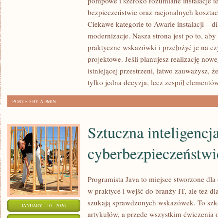
pompowe i szeroko rozumiane instalacje t
I
bezpieczeństwie oraz racjonalnych kosztac
ZDROWIE
Ciekawe kategorie to Awarie instalacji – 
W
modernizacje. Nasza strona jest po to, ab
DOMU
praktyczne wskazówki i przełożyć je na c
projektowe. Jeśli planujesz realizację now
(WILGOTNOŚĆ,
istniejącej przestrzeni, łatwo zauważysz, że 
HAŁAS,
tylko jedna decyzja, lecz zespół elementó
JAKOŚĆ
POWIETRZA)
POSTED BY ADMIN
Sztuczna inteligencj
cyberbezpieczeństwi
Programista Java to miejsce stworzone dla 
w praktyce i wejść do branży IT, ale też dl
szukają sprawdzonych wskazówek. To szko
JANUARY - 10 - 2026
artykułów, a przede wszystkim ćwiczenia o