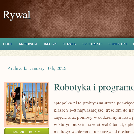
Rywal
HOME
ARCHIWUM
JAKUBIK
OLIWIER
SPIS TREŚCI
SUKIENICKI
Archive for January 10th, 2026
Robotyka i program
sptopolka.pl to praktyczna strona poświęc
klasach 1–8 najważniejsze: treściom do n
zajęcia oraz pomocy w codziennym rozwija
w którym uczeń może utrwalić temat, opie
mądrego wspierania, a nauczyciel dostani
JANUARY - 10 - 2026