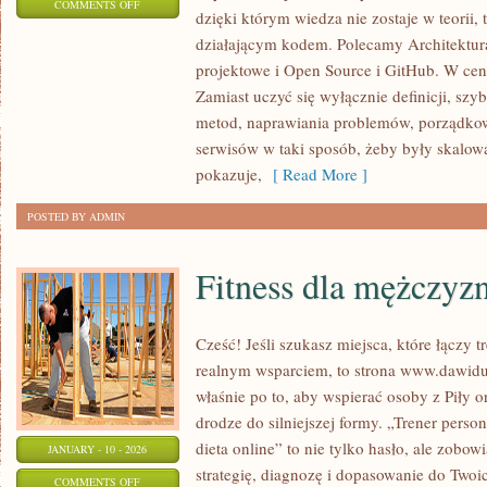
ON
COMMENTS OFF
dzięki którym wiedza nie zostaje w teorii, t
SZTUCZNA
działającym kodem. Polecamy Architektur
INTELIGENCJA
projektowe i Open Source i GitHub. W cent
W
Zamiast uczyć się wyłącznie definicji, szy
CYBERBEZPIECZEŃSTWIE
metod, naprawiania problemów, porządko
serwisów w taki sposób, żeby były skalowa
pokazuje,
[ Read More ]
POSTED BY ADMIN
Fitness dla mężczyz
Cześć! Jeśli szukasz miejsca, które łączy t
realnym wsparciem, to strona www.dawidul
właśnie po to, aby wspierać osoby z Piły o
drodze do silniejszej formy. „Trener person
dieta online” to nie tylko hasło, ale zobowi
JANUARY - 10 - 2026
strategię, diagnozę i dopasowanie do Twoi
ON
COMMENTS OFF