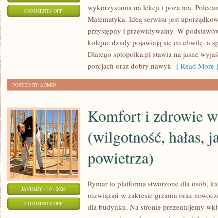
wykorzystania na lekcji i poza nią. Pole
ON
COMMENTS OFF
Matematyka. Ideą serwisu jest uporządkow
ROBOTYKA
przystępny i przewidywalny. W podstawów
I
kolejne działy pojawiają się co chwilę, a 
PROGRAMOWANIE
Dlatego sptopolka.pl stawia na jasne wyja
porcjach oraz dobry nawyk
[ Read More 
POSTED BY ADMIN
Komfort i zdrowie 
(wilgotność, hałas, j
powietrza)
Rymar to platforma stworzone dla osób, k
JANUARY - 10 - 2026
rozwiązań w zakresie grzania oraz nowocz
ON
COMMENTS OFF
dla budynku. Na stronie prezentujemy wk
KOMFORT