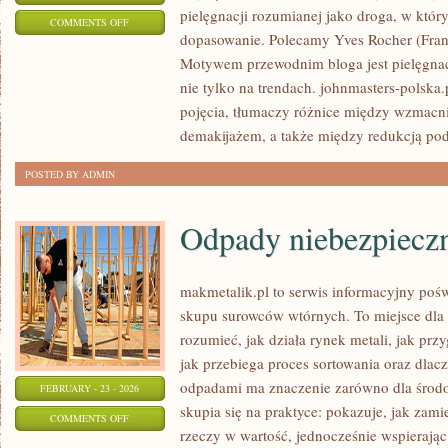
pielęgnacji rozumianej jako droga, w którym
ON
COMMENTS OFF
dopasowanie. Polecamy Yves Rocher (Franc
LVMH
Motywem przewodnim bloga jest pielęgnac
(FRANCJA)
nie tylko na trendach. johnmasters-polsk
pojęcia, tłumaczy różnice między wzmacn
demakijażem, a także między redukcją pod
POSTED BY ADMIN
Odpady niebezpiecz
makmetalik.pl to serwis informacyjny poś
skupu surowców wtórnych. To miejsce dla os
rozumieć, jak działa rynek metali, jak pr
jak przebiega proces sortowania oraz dlac
odpadami ma znaczenie zarówno dla środowi
FEBRUARY - 23 - 2026
skupia się na praktyce: pokazuje, jak zam
ON
COMMENTS OFF
rzeczy w wartość, jednocześnie wspierają
ODPADY