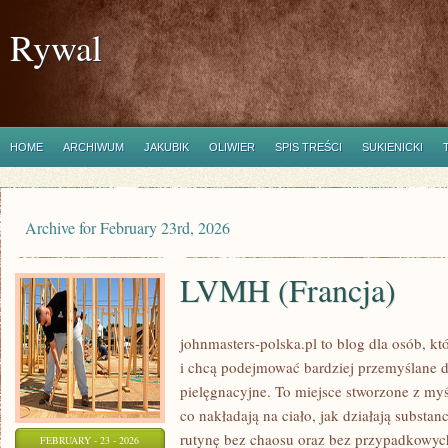
Rywal
HOME
ARCHIWUM
JAKUBIK
OLIWIER
SPIS TREŚCI
SUKIENICKI
Archive for February 23rd, 2026
LVMH (Francja)
johnmasters-polska.pl to blog dla osób, kt
i chcą podejmować bardziej przemyślane 
pielęgnacyjne. To miejsce stworzone z myśl
co nakładają na ciało, jak działają substa
rutynę bez chaosu oraz bez przypadkowych
FEBRUARY - 23 - 2026