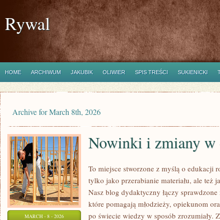
Rywal
HOME
ARCHIWUM
JAKUBIK
OLIWIER
SPIS TREŚCI
SUKIENICKI
Archive for March 8th, 2026
Nowinki i zmiany w 
To miejsce stworzone z myślą o edukacji r
tylko jako przerabianie materiału, ale też
Nasz blog dydaktyczny łączy sprawdzone r
które pomagają młodzieży, opiekunom or
po świecie wiedzy w sposób zrozumiały. 
MARCH - 8 - 2026