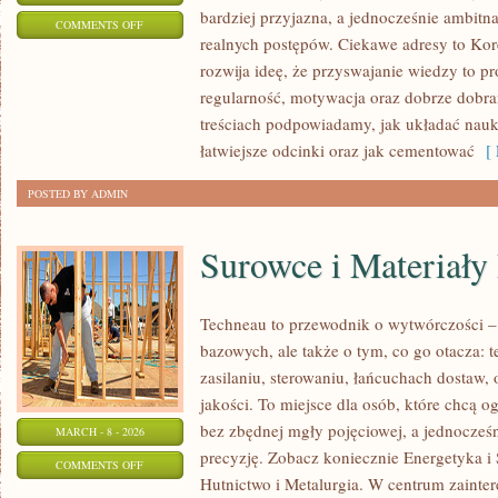
bardziej przyjazna, a jednocześnie ambitna
ON
COMMENTS OFF
realnych postępów. Ciekawe adresy to Kore
NOWINKI
rozwija ideę, że przyswajanie wiedzy to pr
I
regularność, motywacja oraz dobrze dobr
ZMIANY
treściach podpowiadamy, jak układać naukę
W
łatwiejsze odcinki oraz jak cementować
[ 
EDUKACJI
POSTED BY ADMIN
Surowce i Materiały
Techneau to przewodnik o wytwórczości –
bazowych, ale także o tym, co go otacza: t
zasilaniu, sterowaniu, łańcuchach dostaw, 
jakości. To miejsce dla osób, które chcą 
bez zbędnej mgły pojęciowej, a jednocześn
MARCH - 8 - 2026
precyzję. Zobacz koniecznie Energetyka i
ON
COMMENTS OFF
Hutnictwo i Metalurgia. W centrum zainter
SUROWCE