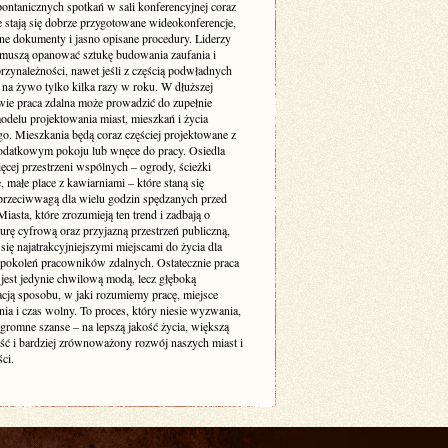
pontanicznych spotkań w sali konferencyjnej coraz
e stają się dobrze przygotowane wideokonferencje,
ne dokumenty i jasno opisane procedury. Liderzy
muszą opanować sztukę budowania zaufania i
rzynależności, nawet jeśli z częścią podwładnych
 na żywo tylko kilka razy w roku. W dłuższej
wie praca zdalna może prowadzić do zupełnie
delu projektowania miast, mieszkań i życia
go. Mieszkania będą coraz częściej projektowane z
odatkowym pokoju lub wnęce do pracy. Osiedla
ęcej przestrzeni wspólnych – ogrody, ścieżki
 małe place z kawiarniami – które staną się
 przeciwwagą dla wielu godzin spędzanych przed
iasta, które zrozumieją ten trend i zadbają o
turę cyfrową oraz przyjazną przestrzeń publiczną,
się najatrakcyjniejszymi miejscami do życia dla
 pokoleń pracowników zdalnych. Ostatecznie praca
 jest jedynie chwilową modą, lecz głęboką
acją sposobu, w jaki rozumiemy pracę, miejsce
ia i czas wolny. To proces, który niesie wyzwania,
ogromne szanse – na lepszą jakość życia, większą
ość i bardziej zrównoważony rozwój naszych miast i
ci.