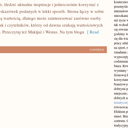
konieczno
, śledzić aktualne inspiracje i jednocześnie korzystać z
przemyślen
skazówek podanych w lekki sposób. Strona łączy w sobie
interneto
mieszkania
lną wartością, dlatego może zainteresować zarówno osoby
niż życie 
jak i czytelników, którzy od dawna szukają wartościowych
tak wchod
się równie
e. Przeczytaj też Makijaż i Wenus. Na tym blogu
[ Read
godziny w
się dla w
pracy zda
na sport, 
CONTINUE
śniadanie 
wypoczęty
codziennie
biura. Ró
wymiany w
firmowej 
korzystam
branżowyc
dobrymi p
miejscem z
dobrych n
tematyczn
równowad
Efektem po
miast. Bi
centrum. C
tradycyjny