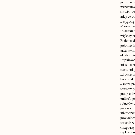
przestrzen
warsztató
serwisowa
miejsce do
z wygodą 
również je
śniadania 
większy r
Zmienia si
połowie dn
przerwy, n
okolicy. 
stopniowej
miast sate
ruchu mie
zdrowie ps
takich jak
– może pr
rozmów pr
pracy od 
online”, p
rytuałów 
poprzez s
mikroprze
powiadomi
zmianie w 
chcą utrz
się komuni