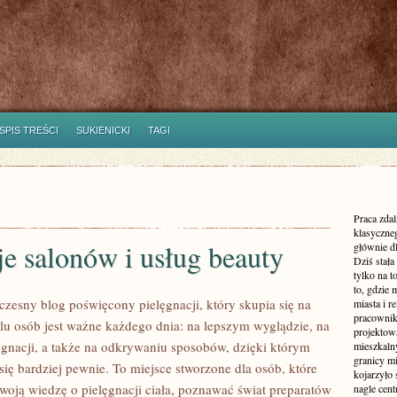
SPIS TREŚCI
SUKIENICKI
TAGI
Praca zdal
klasyczne
e salonów i usług beauty
głównie dl
Dziś stała
tylko na 
to, gdzie 
zesny blog poświęcony pielęgnacji, który skupia się na
miasta i r
pracownik
elu osób jest ważne każdego dnia: na lepszym wyglądzie, na
projektowa
lęgnacji, a także na odkrywaniu sposobów, dzięki którym
mieszkaln
granicy m
ię bardziej pewnie. To miejsce stworzone dla osób, które
kojarzyło
swoją wiedzę o pielęgnacji ciała, poznawać świat preparatów
nagle cen