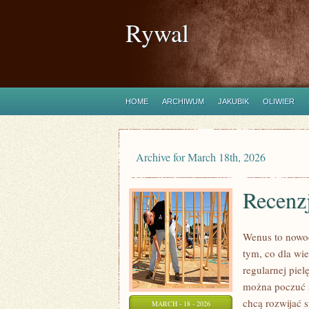
Rywal
HOME
ARCHIWUM
JAKUBIK
OLIWIER
Archive for March 18th, 2026
Recenzj
Wenus to nowoc
tym, co dla wi
regularnej pie
można poczuć s
chcą rozwijać 
MARCH - 18 - 2026