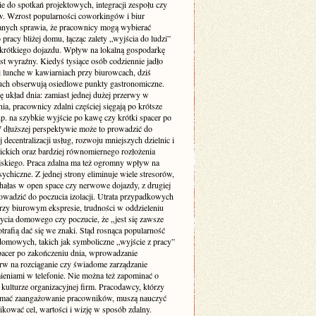
ie do spotkań projektowych, integracji zespołu czy
w. Wzrost popularności coworkingów i biur
nych sprawia, że pracownicy mogą wybierać
 pracy bliżej domu, łącząc zalety „wyjścia do ludzi”
krótkiego dojazdu. Wpływ na lokalną gospodarkę
st wyraźny. Kiedyś tysiące osób codziennie jadło
i lunche w kawiarniach przy biurowcach, dziś
uch obserwują osiedlowe punkty gastronomiczne.
ę układ dnia: zamiast jednej dużej przerwy w
ia, pracownicy zdalni częściej sięgają po krótsze
p. na szybkie wyjście po kawę czy krótki spacer po
W dłuższej perspektywie może to prowadzić do
 decentralizacji usług, rozwoju mniejszych dzielnic i
lickich oraz bardziej równomiernego rozłożenia
jskiego. Praca zdalna ma też ogromny wpływ na
ychiczne. Z jednej strony eliminuje wiele stresorów,
 hałas w open space czy nerwowe dojazdy, z drugiej
owadzić do poczucia izolacji. Utrata przypadkowych
zy biurowym ekspresie, trudności w oddzieleniu
życia domowego czy poczucie, że „jest się zawsze
otrafią dać się we znaki. Stąd rosnąca popularność
domowych, takich jak symboliczne „wyjście z pracy”
pacer po zakończeniu dnia, wprowadzanie
rw na rozciąganie czy świadome zarządzanie
eniami w telefonie. Nie można też zapominać o
kulturze organizacyjnej firm. Pracodawcy, którzy
ymać zaangażowanie pracowników, muszą nauczyć
kować cel, wartości i wizję w sposób zdalny.