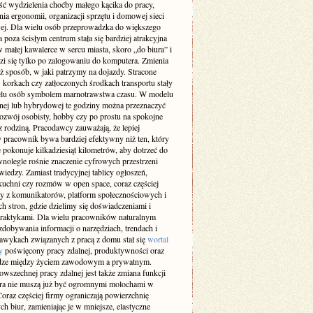
ść wydzielenia choćby małego kącika do pracy,
ia ergonomii, organizacji sprzętu i domowej sieci
wej. Dla wielu osób przeprowadzka do większego
 poza ścisłym centrum stała się bardziej atrakcyjna
w małej kawalerce w sercu miasta, skoro „do biura” i
zi się tylko po zalogowaniu do komputera. Zmienia
ż sposób, w jaki patrzymy na dojazdy. Stracone
 korkach czy zatłoczonych środkach transportu stały
ielu osób symbolem marnotrawstwa czasu. W modelu
lnej lub hybrydowej te godziny można przeznaczyć
rozwój osobisty, hobby czy po prostu na spokojne
z rodziną. Pracodawcy zauważają, że lepiej
 pracownik bywa bardziej efektywny niż ten, który
 pokonuje kilkadziesiąt kilometrów, aby dotrzeć do
wnolegle rośnie znaczenie cyfrowych przestrzeni
iedzy. Zamiast tradycyjnej tablicy ogłoszeń,
kuchni czy rozmów w open space, coraz częściej
y z komunikatorów, platform społecznościowych i
h stron, gdzie dzielimy się doświadczeniami i
raktykami. Dla wielu pracowników naturalnym
dobywania informacji o narzędziach, trendach i
awykach związanych z pracą z domu stał się
wortal
y
poświęcony pracy zdalnej, produktywności oraz
ze między życiem zawodowym a prywatnym.
wszechnej pracy zdalnej jest także zmiana funkcji
ura nie muszą już być ogromnymi molochami w
oraz częściej firmy ograniczają powierzchnię
ch biur, zamieniając je w mniejsze, elastyczne