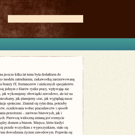
na jeszcze kilka lat temu była dodatkiem do
go modelu zatrudnienia, ciekawostką zarezerwowaną
a branży IT, freelancerów i nielicznych specjalistów.
 się jednym z filarów rynku pracy, wpływając nie
to, jak wykonujemy obowiązki zawodowe, ale też na
mieszkamy, jak planujemy czas, jak wyglądają nasze
elacje społeczne. Zmienił się rytm dnia, potrzeby
ów, oczekiwania wobec pracodawców i sposób
nia przestrzeni – zarówno biurowych, jak i
ych. Pierwszą widoczną zmianą jest rozmycie
iędzy domem a biurem. Miejsce, które kiedyś
 się przede wszystkim z wypoczynkiem, stało się
trum dowodzenia życiem zawodowym. Pojawiła się