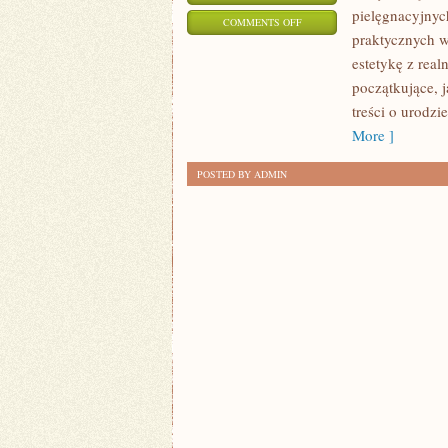
pielęgnacyjnych
ON
COMMENTS OFF
praktycznych w
RECENZJE
estetykę z rea
SALONÓW
początkujące, 
I
treści o urodzi
USŁUG
More ]
BEAUTY
POSTED BY ADMIN