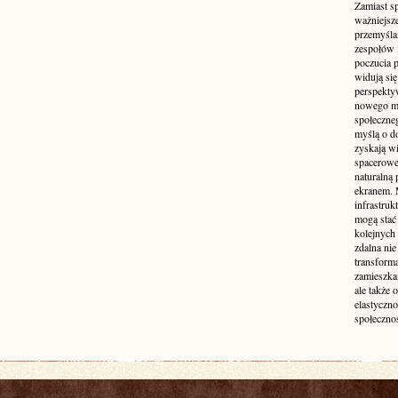
Zamiast s
ważniejsz
przemyśla
zespołów 
poczucia p
widują się
perspekty
nowego mo
społeczne
myślą o d
zyskają wi
spacerowe,
naturalną
ekranem. M
infrastruk
mogą stać 
kolejnych
zdalna nie
transform
zamieszkan
ale także 
elastyczn
społecznoś