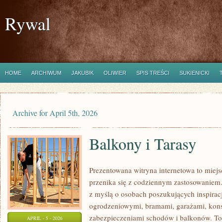
Rywal
HOME
ARCHIWUM
JAKUBIK
OLIWIER
SPIS TREŚCI
SUKIENICKI
Archive for April 5th, 2026
Balkony i Tarasy
Prezentowana witryna internetowa to miejs
przenika się z codziennym zastosowaniem.
z myślą o osobach poszukujących inspirac
ogrodzeniowymi, bramami, garażami, kons
zabezpieczeniami schodów i balkonów. To 
APRIL - 5 - 2026