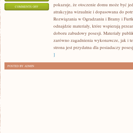
pokazuje, że otoczenie domu może być je
ON
COMMENTS OFF
atrakcyjna wizualnie i dopasowana do po
BALKONY
Rozwiązania w Ogradzaniu i Bramy i Furtki
I
odnajdzie materiały, które wspierają przea
TARASY
doboru zabudowy posesji. Materiały publi
zarówno zagadnienia wykonawcze, jak i te
strona jest przydatna dla posiadaczy poses
]
POSTED BY ADMIN