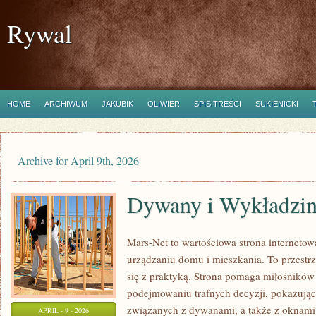
Rywal
HOME
ARCHIWUM
JAKUBIK
OLIWIER
SPIS TREŚCI
SUKIENICKI
Archive for April 9th, 2026
Dywany i Wykładzi
Mars-Net to wartościowa strona internetowa
urządzaniu domu i mieszkania. To przestrz
się z praktyką. Strona pomaga miłośników
podejmowaniu trafnych decyzji, pokazując
związanych z dywanami, a także z oknami.
APRIL - 9 - 2026