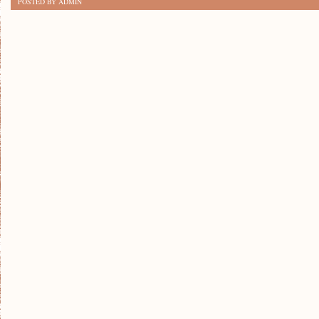
POSTED BY ADMIN
OSIĄGNĄĆ
LEPSZE
WYNIKI
W
BIEGANIU:
WSKAZÓWKI
I
PORADY