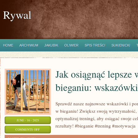
Rywal
HOME
ARCHIWUM
JAKUBIK
OLIWIER
SPIS TREŚCI
SUKIENICKI
Jak osiągnąć lepsze
bieganiu: wskazówki
Sprawdź nasze najnowsze wskazówki i pora
w bieganiu! Zwiększ swoją wytrzymałość,
optymalizuj treningi, aby osiągać swoje ce
JUNE - 16 - 2025
rezultaty! #bieganie #trening #motywacja
ON
COMMENTS OFF
JAK