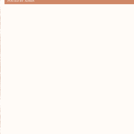
POSTED BY ADMIN
SKARBY
POLSKI:
ZWIERZĘTA
CHRONIONE
NA
LIŚCIE
GATUNKÓW