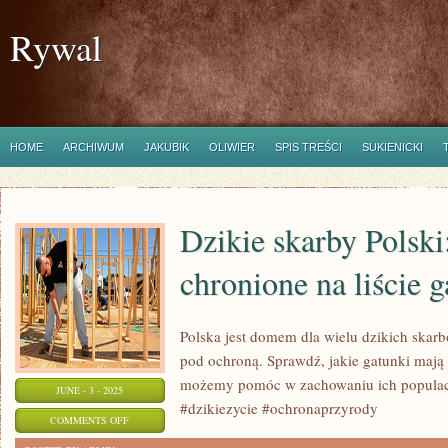
Rywal
HOME
ARCHIWUM
JAKUBIK
OLIWIER
SPIS TREŚCI
SUKIENICKI
Dzikie skarby Polski
chronione na liście 
Polska jest domem dla wielu dzikich skar
pod ochroną. Sprawdź, jakie gatunki mają 
możemy pomóc w zachowaniu ich populacj
JUNE - 3 - 2025
#dzikiezycie #ochronaprzyrody
ON
COMMENTS OFF
DZIKIE