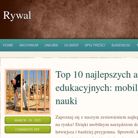
Rywal
HOME
ARCHIWUM
JAKUBIK
OLIWIER
SPIS TREŚCI
SUKIENICKI
Top 10 najlepszych a
edukacyjnych: mobil
nauki
Zapoznaj się z naszym zestawieniem najle
MARCH - 28 - 2025
na rynku! Dzięki mobilnym narzędziom do 
ON
COMMENTS OFF
łatwiejsza i bardziej przyjemna. Sprawdź, 
TOP