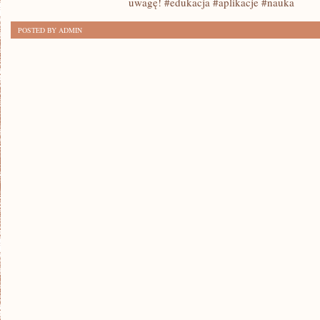
uwagę! #edukacja #aplikacje #nauka
10
POSTED BY ADMIN
NAJLEPSZYCH
APLIKACJI
EDUKACYJNYCH:
MOBILNE
NARZĘDZIA
DO
NAUKI