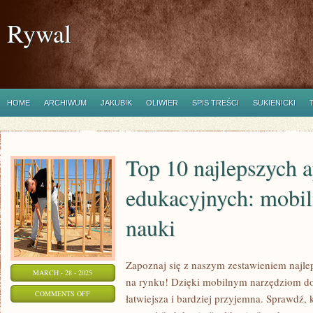
Rywal
HOME
ARCHIWUM
JAKUBIK
OLIWIER
SPIS TREŚCI
SUKIENICKI
Top 10 najlepszych a
edukacyjnych: mobil
nauki
Zapoznaj się z naszym zestawieniem najle
MARCH - 28 - 2025
na rynku! Dzięki mobilnym narzędziom do 
ON
COMMENTS OFF
łatwiejsza i bardziej przyjemna. Sprawdź, 
TOP