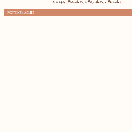
uwagę! #edukacja #aplikacje #nauka
10
POSTED BY ADMIN
NAJLEPSZYCH
APLIKACJI
EDUKACYJNYCH:
MOBILNE
NARZĘDZIA
DO
NAUKI