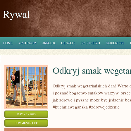
Rywal
HOME
ARCHIWUM
JAKUBIK
OLIWIER
SPIS TREŚCI
SUKIENICKI
Odkryj smak wegetar
Odkryj smak wegetariańskich dań! Warto o
i poznać bogactwo smaków warzyw, orzech
jak zdrowe i pyszne może być jedzenie be
#kuchniaweganska #zdrowejedzenie
MAY - 5 - 2025
ON
COMMENTS OFF
ODKRYJ