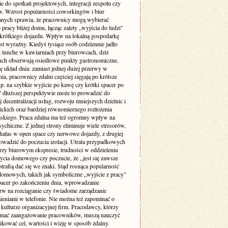
ie do spotkań projektowych, integracji zespołu czy
w. Wzrost popularności coworkingów i biur
nych sprawia, że pracownicy mogą wybierać
 pracy bliżej domu, łącząc zalety „wyjścia do ludzi”
krótkiego dojazdu. Wpływ na lokalną gospodarkę
st wyraźny. Kiedyś tysiące osób codziennie jadło
i lunche w kawiarniach przy biurowcach, dziś
uch obserwują osiedlowe punkty gastronomiczne.
ę układ dnia: zamiast jednej dużej przerwy w
ia, pracownicy zdalni częściej sięgają po krótsze
p. na szybkie wyjście po kawę czy krótki spacer po
W dłuższej perspektywie może to prowadzić do
 decentralizacji usług, rozwoju mniejszych dzielnic i
lickich oraz bardziej równomiernego rozłożenia
jskiego. Praca zdalna ma też ogromny wpływ na
ychiczne. Z jednej strony eliminuje wiele stresorów,
 hałas w open space czy nerwowe dojazdy, z drugiej
owadzić do poczucia izolacji. Utrata przypadkowych
zy biurowym ekspresie, trudności w oddzieleniu
życia domowego czy poczucie, że „jest się zawsze
otrafią dać się we znaki. Stąd rosnąca popularność
domowych, takich jak symboliczne „wyjście z pracy”
pacer po zakończeniu dnia, wprowadzanie
rw na rozciąganie czy świadome zarządzanie
eniami w telefonie. Nie można też zapominać o
kulturze organizacyjnej firm. Pracodawcy, którzy
ymać zaangażowanie pracowników, muszą nauczyć
kować cel, wartości i wizję w sposób zdalny.