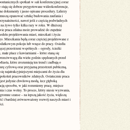
pontanicznych spotkań w sali konferencyjnej coraz
e stają się dobrze przygotowane wideokonferencje,
ne dokumenty i jasno opisane procedury. Liderzy
muszą opanować sztukę budowania zaufania i
rzynależności, nawet jeśli z częścią podwładnych
 na żywo tylko kilka razy w roku. W dłuższej
wie praca zdalna może prowadzić do zupełnie
delu projektowania miast, mieszkań i życia
go. Mieszkania będą coraz częściej projektowane z
odatkowym pokoju lub wnęce do pracy. Osiedla
ęcej przestrzeni wspólnych – ogrody, ścieżki
 małe place z kawiarniami – które staną się
 przeciwwagą dla wielu godzin spędzanych przed
iasta, które zrozumieją ten trend i zadbają o
turę cyfrową oraz przyjazną przestrzeń publiczną,
się najatrakcyjniejszymi miejscami do życia dla
 pokoleń pracowników zdalnych. Ostatecznie praca
 jest jedynie chwilową modą, lecz głęboką
acją sposobu, w jaki rozumiemy pracę, miejsce
ia i czas wolny. To proces, który niesie wyzwania,
ogromne szanse – na lepszą jakość życia, większą
ość i bardziej zrównoważony rozwój naszych miast i
ci.