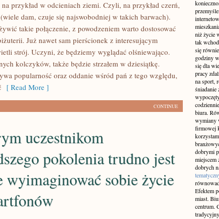
konieczno
 na przykład w odcieniach ziemi. Czyli, na przykład czerń,
przemyślen
i (wiele dam, czuje się najswobodniej w takich barwach).
interneto
mieszkania
żywić takie połączenie, z powodzeniem warto dostosować
niż życie 
biżuterii. Już nawet sam pierścionek z interesującym
tak wchod
się równie
ietli strój. Uczyni, że będziemy wyglądać olśniewająco.
godziny w
nych kolczyków, także będzie strzałem w dziesiątkę.
się dla w
pracy zda
bywa popularność oraz oddanie wśród pań z tego względu,
na sport, 
ć
[ Read More ]
śniadanie 
wypoczęty
codziennie
CONTINUE
biura. Ró
wymiany w
firmowej 
rym uczestnikom
korzystam
branżowyc
szego pokolenia trudno jest
dobrymi p
miejscem z
dobrych n
e wyimaginować sobie życie
tematyczn
równowad
Efektem po
artfonów
miast. Bi
centrum. C
tradycyjny