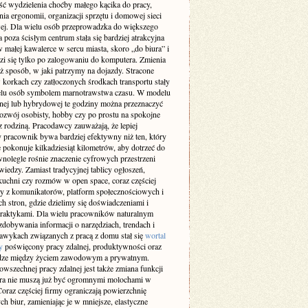
ść wydzielenia choćby małego kącika do pracy,
ia ergonomii, organizacji sprzętu i domowej sieci
wej. Dla wielu osób przeprowadzka do większego
 poza ścisłym centrum stała się bardziej atrakcyjna
w małej kawalerce w sercu miasta, skoro „do biura” i
zi się tylko po zalogowaniu do komputera. Zmienia
ż sposób, w jaki patrzymy na dojazdy. Stracone
 korkach czy zatłoczonych środkach transportu stały
ielu osób symbolem marnotrawstwa czasu. W modelu
lnej lub hybrydowej te godziny można przeznaczyć
rozwój osobisty, hobby czy po prostu na spokojne
z rodziną. Pracodawcy zauważają, że lepiej
 pracownik bywa bardziej efektywny niż ten, który
 pokonuje kilkadziesiąt kilometrów, aby dotrzeć do
wnolegle rośnie znaczenie cyfrowych przestrzeni
iedzy. Zamiast tradycyjnej tablicy ogłoszeń,
kuchni czy rozmów w open space, coraz częściej
y z komunikatorów, platform społecznościowych i
h stron, gdzie dzielimy się doświadczeniami i
raktykami. Dla wielu pracowników naturalnym
dobywania informacji o narzędziach, trendach i
awykach związanych z pracą z domu stał się
wortal
y
poświęcony pracy zdalnej, produktywności oraz
ze między życiem zawodowym a prywatnym.
wszechnej pracy zdalnej jest także zmiana funkcji
ura nie muszą już być ogromnymi molochami w
oraz częściej firmy ograniczają powierzchnię
ch biur, zamieniając je w mniejsze, elastyczne