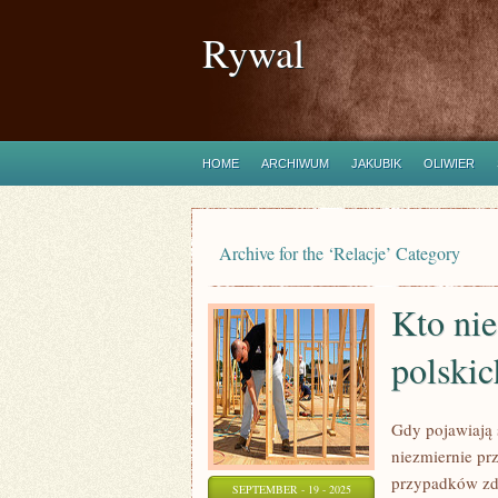
Rywal
HOME
ARCHIWUM
JAKUBIK
OLIWIER
Archive for the ‘Relacje’ Category
Kto ni
polskic
Gdy pojawiają s
niezmiernie pr
przypadków zdar
SEPTEMBER - 19 - 2025