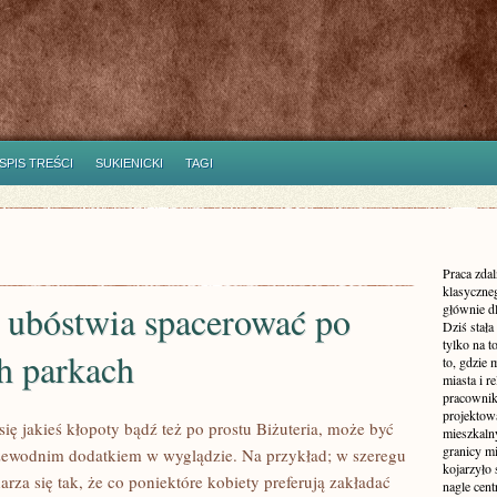
SPIS TREŚCI
SUKIENICKI
TAGI
Praca zdal
klasyczne
e ubóstwia spacerować po
głównie dl
Dziś stała
tylko na 
h parkach
to, gdzie 
miasta i r
pracownik
projektowa
ię jakieś kłopoty bądź też po prostu Biżuteria, może być
mieszkaln
granicy m
zewodnim dodatkiem w wyglądzie. Na przykład; w szeregu
kojarzyło
za się tak, że co poniektóre kobiety preferują zakładać
nagle cen