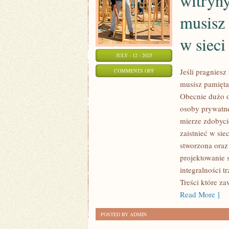
witryny
musisz 
w siec
JULY - 12 - 2025
ON
Jeśli pragniesz
COMMENTS OFF
musisz pamięta
JEŚLI
Obecnie dużo os
PRAGNIESZ
osoby prywatne,
STAĆ
mierze zdobyci
SIĘ
zaistnieć w si
POSIADACZEM
stworzona oraz
WITRYNY
projektowanie 
INTERNETOWEJ,
integralności t
TO
Treści które z
NA
Read More ]
PEWNO
MUSISZ
POSTED BY ADMIN
NIE