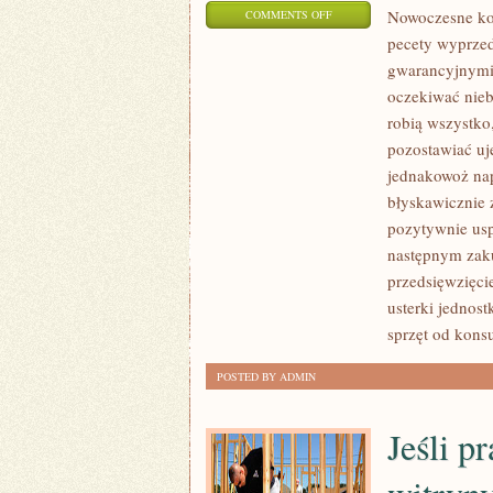
ON
Nowoczesne ko
COMMENTS OFF
pecety wyprzed
NIEKTÓRYM
gwarancyjnymi
UCZESTNIKOM
oczekiwać nieb
NAJMŁODSZEGO
robią wszystko
POKOLENIA
pozostawiać uje
TRUDNO
jednakowoż nap
JEST
błyskawicznie 
W
pozytywnie usp
OGÓLE
następnym zaku
WYIMAGINOWAĆ
przedsięwzięcie
SOBIE
usterki jednos
ŻYCIE
sprzęt od kons
BEZ
SMARTFONÓW
POSTED BY ADMIN
Jeśli p