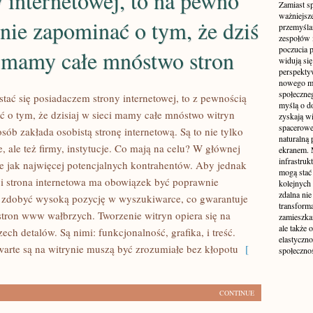
 internetowej, to na pewno
Zamiast s
ważniejsz
nie zapominać o tym, że dziś
przemyśla
zespołów 
poczucia p
i mamy całe mnóstwo stron
widują się
perspekty
nowego mo
społeczne
 stać się posiadaczem strony internetowej, to z pewnością
myślą o d
ć o tym, że dzisiaj w sieci mamy całe mnóstwo witryn
zyskają wi
spacerowe,
ób zakłada osobistą stronę internetową. Są to nie tylko
naturalną
 ale też firmy, instytucje. Co mają na celu? W głównej
ekranem. M
infrastruk
e jak najwięcej potencjalnych kontrahentów. Aby jednak
mogą stać 
eci strona internetowa ma obowiązek być poprawnie
kolejnych
zdalna nie
 zdobyć wysoką pozycję w wyszukiwarce, co gwarantuje
transform
stron www wałbrzych. Tworzenie witryn opiera się na
zamieszkan
ale także 
rzech detalów. Są nimi: funkcjonalność, grafika, i treść.
elastyczn
awarte są na witrynie muszą być zrozumiałe bez kłopotu
[
społecznoś
CONTINUE