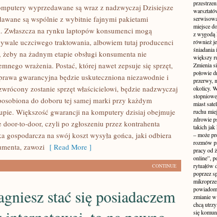
przestrzen
mputery wyprzedawane są wraz z nadzwyczaj Dzisiejsze
warsztató
awane są wspólnie z wybitnie fajnymi pakietami
serwisowa
miejsce do
. Zwłaszcza na rynku laptopów konsumenci mogą
z wygodą 
ywale uczciwego traktowania, albowiem tutaj producenci
również je
śniadania 
, żeby na żadnym etapie obsługi konsumenta nie
większy r
mnego wrażenia. Postać, której nawet zepsuje się sprzęt,
Zmienia si
połowie dn
rawa gwarancyjna będzie uskuteczniona niezawodnie i
przerwy, n
zwrócony zostanie sprzęt właścicielowi, będzie nadzwyczaj
okolicy. 
stopniowej
osobiona do doboru tej samej marki przy każdym
miast sate
pie. Większość gwarancji na komputery dzisiaj obejmuje
ruchu mie
zdrowie ps
 door-to-door, czyli po zgłoszeniu przez kontrahenta
takich jak
tka gospodarcza na swój koszt wysyła gońca, jaki odbiera
– może pr
rozmów pr
umenta, zawozi
[ Read More ]
pracy od 
online”, p
rytuałów 
CONTINUE
poprzez s
mikroprze
powiadomi
ragniesz stać się posiadaczem
zmianie w 
chcą utrz
się komuni