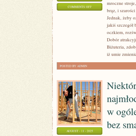
mroczne stroje,
ON
COMMENTS OFF
brąz, i szarośc
KTO
Jednak, żeby o
NIE
jakiś szczegół 
UBÓSTWIA
oczkiem, rozśw
SPACEROWAĆ
Dobór atrakcyj
PO
Biżuteria, zdo
POLSKICH
iż umie zmieni
PARKACH
POSTED BY ADMIN
Niektó
najmłod
w ogól
bez sm
AUGUST - 11 - 2025