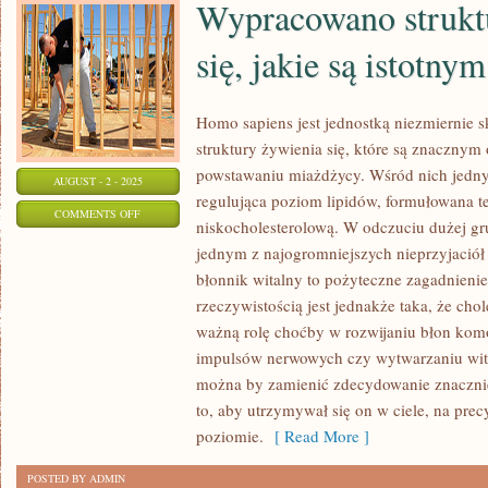
Wypracowano strukt
ODBIJAJĄ
WYTRWAŁE
się, jakie są istotny
PIĘTNO
NA
ICH
Homo sapiens jest jednostką niezmierni
PRZYSZŁOŚCI
struktury żywienia się, które są znaczny
powstawaniu miażdżycy. Wśród nich jedny
AUGUST - 2 - 2025
regulująca poziom lipidów, formułowana te
ON
COMMENTS OFF
niskocholesterolową. W odczuciu dużej grup
WYPRACOWANO
jednym z najogromniejszych nieprzyjaciół
STRUKTURY
błonnik witalny to pożyteczne zagadnieni
ODŻYWIANIA
rzeczywistością jest jednakże taka, że cho
SIĘ,
ważną rolę choćby w rozwijaniu błon ko
JAKIE
impulsów nerwowych czy wytwarzaniu wita
SĄ
można by zamienić zdecydowanie znacznie 
ISTOTNYM
to, aby utrzymywał się on w ciele, na pr
ORĘŻEM
poziomie.
[ Read More ]
POSTED BY ADMIN