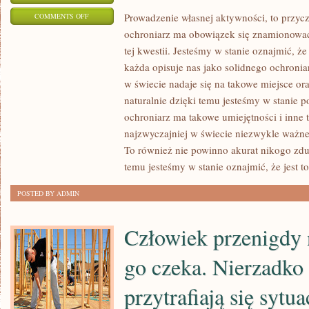
ON
Prowadzenie własnej aktywności, to przy
COMMENTS OFF
ochroniarz ma obowiązek się znamionowa
KAŻDY
tej kwestii. Jesteśmy w stanie oznajmić, że
POSIADACZ
każda opisuje nas jako solidnego ochroniar
OSOBISTEJ
w świecie nadaje się na takowe miejsce o
FIRMY,
naturalnie dzięki temu jesteśmy w stanie 
POWINIEN
ochroniarz ma takowe umiejętności i inne t
ROZPOCZĄĆ
najzwyczajniej w świecie niezwykle ważne 
OD
To również nie powinno akurat nikogo zd
ZAPLANOWANIA
temu jesteśmy w stanie oznajmić, że jest to
KONTA
SŁUŻBOWEGO
POSTED BY ADMIN
W
BANKU
Człowiek przenigdy n
go czeka. Nierzadko
przytrafiają się sytua