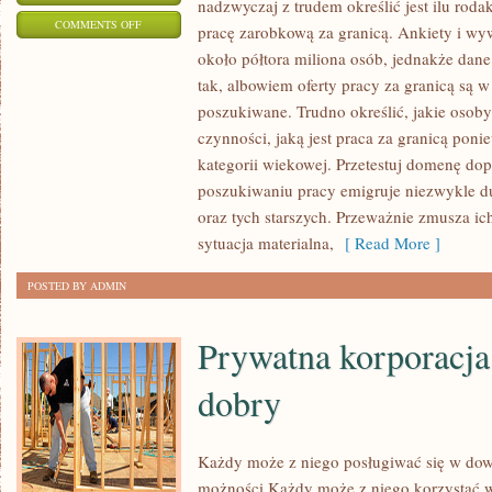
nadzwyczaj z trudem określić jest ilu rod
ON
COMMENTS OFF
pracę zarobkową za granicą. Ankiety i wyw
PRYWATNA
około półtora miliona osób, jednakże dane 
KORPORACJA
tak, albowiem oferty pracy za granicą są w
NIE
poszukiwane. Trudno określić, jakie osoby
JEST
czynności, jaką jest praca za granicą poni
BANALNA
kategorii wiekowej. Przetestuj domenę dop
poszukiwaniu pracy emigruje niezwykle d
W
oraz tych starszych. Przeważnie zmusza ic
PROWADZENIU,
sytuacja materialna,
[ Read More ]
A
CO
POSTED BY ADMIN
ZA
TYM
Prywatna korporacja 
GNA
dobry
Każdy może z niego posługiwać się w dow
możności Każdy może z niego korzystać w