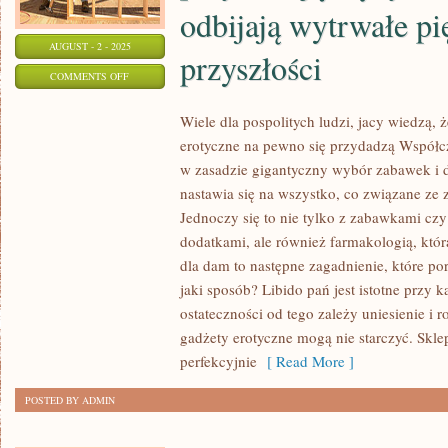
odbijają wytrwałe pi
AUGUST - 2 - 2025
przyszłości
ON
COMMENTS OFF
CZŁOWIEK
Wiele dla pospolitych ludzi, jacy wiedzą, 
PRZENIGDY
erotyczne na pewno się przydadzą Współcz
NIE
w zasadzie gigantyczny wybór zabawek i 
WIE,
nastawia się na wszystko, co związane ze 
JAKI
Jednoczy się to nie tylko z zabawkami czy
LOS
dodatkami, ale również farmakologią, któr
GO
dla dam to następne zagadnienie, które po
CZEKA.
jaki sposób? Libido pań jest istotne przy
NIERZADKO
ostateczności od tego zależy uniesienie i
LUDZIOM
gadżety erotyczne mogą nie starczyć. Skle
PRZYTRAFIAJĄ
perfekcyjnie
[ Read More ]
SIĘ
POSTED BY ADMIN
SYTUACJE,
KTÓRE