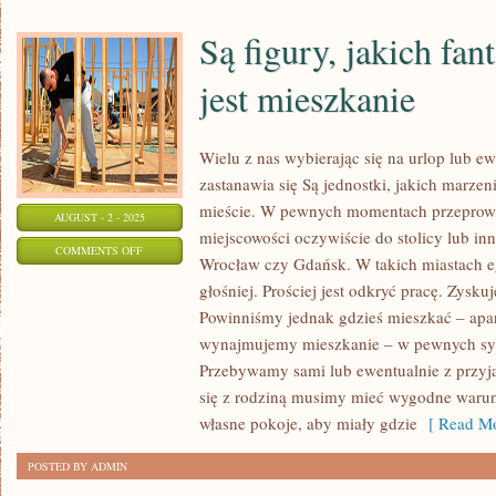
Są figury, jakich fa
jest mieszkanie
Wielu z nas wybierając się na urlop lub 
zastanawia się Są jednostki, jakich marze
mieście. W pewnych momentach przeprowa
AUGUST - 2 - 2025
miejscowości oczywiście do stolicy lub in
ON
COMMENTS OFF
Wrocław czy Gdańsk. W takich miastach egz
SĄ
głośniej. Prościej jest odkryć pracę. Zysk
FIGURY,
Powinniśmy jednak gdzieś mieszkać – apa
JAKICH
wynajmujemy mieszkanie – w pewnych sytu
FANTAZJOWANIEM
Przebywamy sami lub ewentualnie z przyj
JEST
się z rodziną musimy mieć wygodne warun
MIESZKANIE
własne pokoje, aby miały gdzie
[ Read Mo
POSTED BY ADMIN