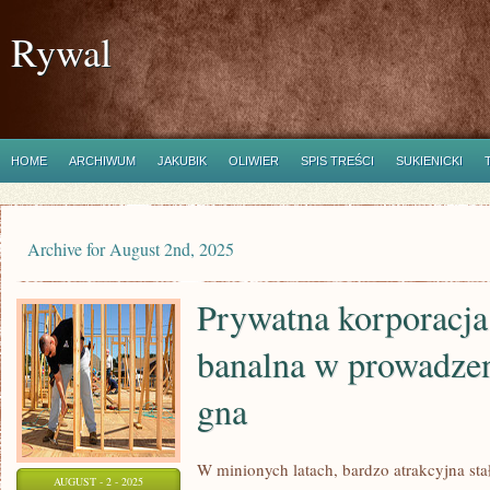
Rywal
HOME
ARCHIWUM
JAKUBIK
OLIWIER
SPIS TREŚCI
SUKIENICKI
Archive for August 2nd, 2025
Prywatna korporacja 
banalna w prowadzen
gna
W minionych latach, bardzo atrakcyjna stał
AUGUST - 2 - 2025