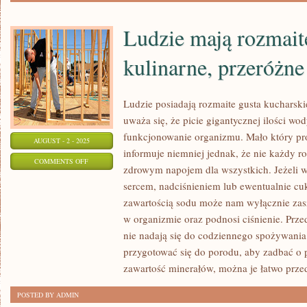
Ludzie mają rozmait
kulinarne, przeróżne
Ludzie posiadają rozmaite gusta kucharsk
uważa się, że picie gigantycznej ilości w
funkcjonowanie organizmu. Mało który p
AUGUST - 2 - 2025
informuje niemniej jednak, że nie każdy r
ON
COMMENTS OFF
zdrowym napojem dla wszystkich. Jeżeli 
LUDZIE
sercem, nadciśnieniem lub ewentualnie cuk
MAJĄ
zawartością sodu może nam wyłącznie zas
ROZMAITE
w organizmie oraz podnosi ciśnienie. Prz
GUSTA
nie nadają się do codziennego spożywania
KULINARNE,
przygotować się do porodu, aby zadbać o 
PRZERÓŻNE
zawartość minerałów, można je łatwo prz
POSTED BY ADMIN