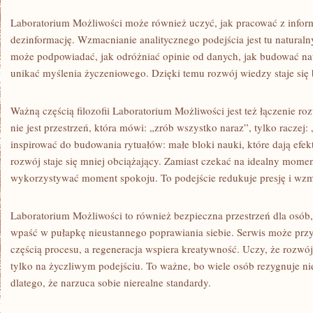
Laboratorium Możliwości może również uczyć, jak pracować z inform
dezinformację. Wzmacnianie analitycznego podejścia jest tu natura
może podpowiadać, jak odróżniać opinie od danych, jak budować na
unikać myślenia życzeniowego. Dzięki temu rozwój wiedzy staje się b
Ważną częścią filozofii Laboratorium Możliwości jest też łączenie r
nie jest przestrzeń, która mówi: „zrób wszystko naraz”, tylko raczej
inspirować do budowania rytuałów: małe bloki nauki, które dają ef
rozwój staje się mniej obciążający. Zamiast czekać na idealny moment
wykorzystywać moment spokoju. To podejście redukuje presję i wzm
Laboratorium Możliwości to również bezpieczna przestrzeń dla osób, 
wpaść w pułapkę nieustannego poprawiania siebie. Serwis może prz
częścią procesu, a regeneracja wspiera kreatywność. Uczy, że rozwój
tylko na życzliwym podejściu. To ważne, bo wiele osób rezygnuje nie 
dlatego, że narzuca sobie nierealne standardy.