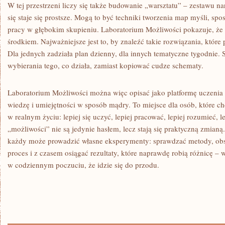
W tej przestrzeni liczy się także budowanie „warsztatu” – zestawu na
się staje się prostsze. Mogą to być techniki tworzenia map myśli, sp
pracy w głębokim skupieniu. Laboratorium Możliwości pokazuje, że n
środkiem. Najważniejsze jest to, by znaleźć takie rozwiązania, któr
Dla jednych zadziała plan dzienny, dla innych tematyczne tygodnie. 
wybierania tego, co działa, zamiast kopiować cudze schematy.
Laboratorium Możliwości można więc opisać jako platformę uczenia
wiedzę i umiejętności w sposób mądry. To miejsce dla osób, które chcą
w realnym życiu: lepiej się uczyć, lepiej pracować, lepiej rozumieć, l
„możliwości” nie są jedynie hasłem, lecz stają się praktyczną zmianą
każdy może prowadzić własne eksperymenty: sprawdzać metody, obs
proces i z czasem osiągać rezultaty, które naprawdę robią różnicę – w
w codziennym poczuciu, że idzie się do przodu.