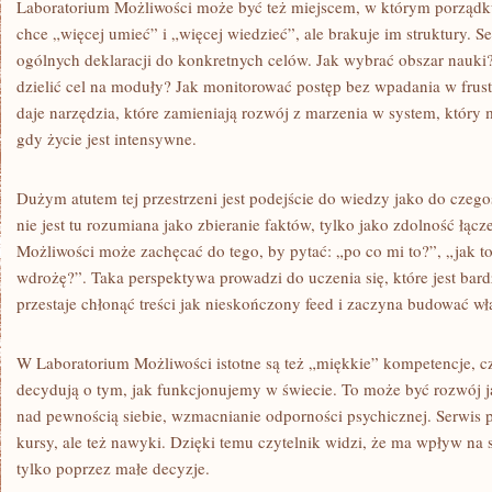
Laboratorium Możliwości może być też miejscem, w którym porządkuj
chce „więcej umieć” i „więcej wiedzieć”, ale brakuje im struktury. 
ogólnych deklaracji do konkretnych celów. Jak wybrać obszar nauki?
dzielić cel na moduły? Jak monitorować postęp bez wpadania w frus
daje narzędzia, które zamieniają rozwój z marzenia w system, który
gdy życie jest intensywne.
Dużym atutem tej przestrzeni jest podejście do wiedzy jako do czeg
nie jest tu rozumiana jako zbieranie faktów, tylko jako zdolność łąc
Możliwości może zachęcać do tego, by pytać: „po co mi to?”, „jak t
wdrożę?”. Taka perspektywa prowadzi do uczenia się, które jest bard
przestaje chłonąć treści jak nieskończony feed i zaczyna budować wł
W Laboratorium Możliwości istotne są też „miękkie” kompetencje, czy
decydują o tym, jak funkcjonujemy w świecie. To może być rozwój j
nad pewnością siebie, wzmacnianie odporności psychicznej. Serwis p
kursy, ale też nawyki. Dzięki temu czytelnik widzi, że ma wpływ na 
tylko poprzez małe decyzje.