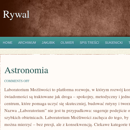
Rywal
HOME
ARCHIWUM
JAKUBIK
OLIWIER
SPIS TREŚCI
SUKIENICKI
Astronomia
ON
COMMENTS OFF
ASTRONOMIA
Laboratorium Możliwości to platforma rozwoju, w którym rozwój kom
świadomości są traktowane jak droga – spokojny, metodyczny i jedn
centrum, które pomaga uczyć się skuteczniej, budować rutyny i tworz
Nazwa „Laboratorium” nie jest tu przypadkowa: sugeruje podejście op
szybkich obietnicach. Laboratorium Możliwości zachęca do tego, by 
można mierzyć – bez presji, ale z konsekwencją. Ciekawe kategorie 