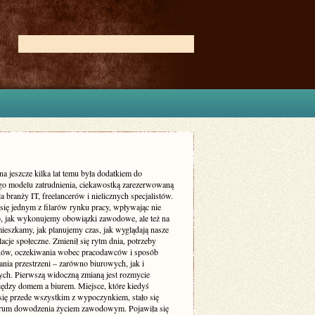
na jeszcze kilka lat temu była dodatkiem do
go modelu zatrudnienia, ciekawostką zarezerwowaną
a branży IT, freelancerów i nielicznych specjalistów.
 się jednym z filarów rynku pracy, wpływając nie
to, jak wykonujemy obowiązki zawodowe, ale też na
mieszkamy, jak planujemy czas, jak wyglądają nasze
elacje społeczne. Zmienił się rytm dnia, potrzeby
ów, oczekiwania wobec pracodawców i sposób
nia przestrzeni – zarówno biurowych, jak i
ych. Pierwszą widoczną zmianą jest rozmycie
iędzy domem a biurem. Miejsce, które kiedyś
 się przede wszystkim z wypoczynkiem, stało się
trum dowodzenia życiem zawodowym. Pojawiła się