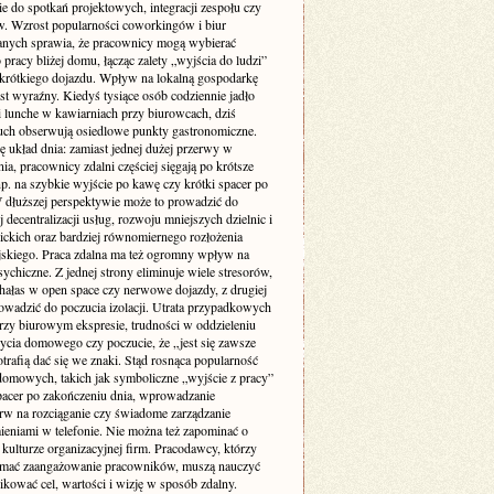
ie do spotkań projektowych, integracji zespołu czy
w. Wzrost popularności coworkingów i biur
nych sprawia, że pracownicy mogą wybierać
 pracy bliżej domu, łącząc zalety „wyjścia do ludzi”
krótkiego dojazdu. Wpływ na lokalną gospodarkę
st wyraźny. Kiedyś tysiące osób codziennie jadło
i lunche w kawiarniach przy biurowcach, dziś
uch obserwują osiedlowe punkty gastronomiczne.
ę układ dnia: zamiast jednej dużej przerwy w
ia, pracownicy zdalni częściej sięgają po krótsze
p. na szybkie wyjście po kawę czy krótki spacer po
W dłuższej perspektywie może to prowadzić do
 decentralizacji usług, rozwoju mniejszych dzielnic i
lickich oraz bardziej równomiernego rozłożenia
jskiego. Praca zdalna ma też ogromny wpływ na
ychiczne. Z jednej strony eliminuje wiele stresorów,
 hałas w open space czy nerwowe dojazdy, z drugiej
owadzić do poczucia izolacji. Utrata przypadkowych
zy biurowym ekspresie, trudności w oddzieleniu
życia domowego czy poczucie, że „jest się zawsze
otrafią dać się we znaki. Stąd rosnąca popularność
domowych, takich jak symboliczne „wyjście z pracy”
pacer po zakończeniu dnia, wprowadzanie
rw na rozciąganie czy świadome zarządzanie
eniami w telefonie. Nie można też zapominać o
kulturze organizacyjnej firm. Pracodawcy, którzy
ymać zaangażowanie pracowników, muszą nauczyć
kować cel, wartości i wizję w sposób zdalny.