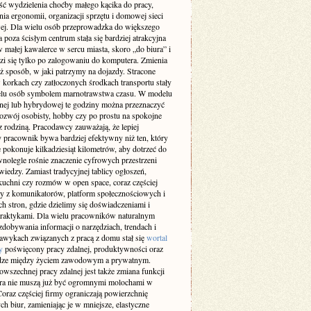
ść wydzielenia choćby małego kącika do pracy,
ia ergonomii, organizacji sprzętu i domowej sieci
wej. Dla wielu osób przeprowadzka do większego
 poza ścisłym centrum stała się bardziej atrakcyjna
w małej kawalerce w sercu miasta, skoro „do biura” i
zi się tylko po zalogowaniu do komputera. Zmienia
ż sposób, w jaki patrzymy na dojazdy. Stracone
 korkach czy zatłoczonych środkach transportu stały
ielu osób symbolem marnotrawstwa czasu. W modelu
lnej lub hybrydowej te godziny można przeznaczyć
rozwój osobisty, hobby czy po prostu na spokojne
z rodziną. Pracodawcy zauważają, że lepiej
 pracownik bywa bardziej efektywny niż ten, który
 pokonuje kilkadziesiąt kilometrów, aby dotrzeć do
wnolegle rośnie znaczenie cyfrowych przestrzeni
iedzy. Zamiast tradycyjnej tablicy ogłoszeń,
kuchni czy rozmów w open space, coraz częściej
y z komunikatorów, platform społecznościowych i
h stron, gdzie dzielimy się doświadczeniami i
raktykami. Dla wielu pracowników naturalnym
dobywania informacji o narzędziach, trendach i
awykach związanych z pracą z domu stał się
wortal
y
poświęcony pracy zdalnej, produktywności oraz
ze między życiem zawodowym a prywatnym.
wszechnej pracy zdalnej jest także zmiana funkcji
ura nie muszą już być ogromnymi molochami w
oraz częściej firmy ograniczają powierzchnię
ch biur, zamieniając je w mniejsze, elastyczne