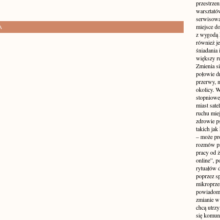
przestrzen
warsztató
serwisowa
miejsce do
A
z wygodą 
również je
śniadania 
większy r
Zmienia si
połowie dn
przerwy, n
okolicy. 
stopniowej
miast sate
ruchu mie
zdrowie ps
takich jak
– może pr
rozmów pr
pracy od 
online”, p
rytuałów 
poprzez s
mikroprze
powiadomi
zmianie w 
chcą utrz
się komuni