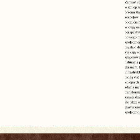
Zamiast s
ważniejsz
przemyśla
zespołów 
poczucia p
widują się
perspekty
nowego mo
społeczne
myślą o d
zyskają wi
spacerowe,
naturalną
ekranem. M
infrastruk
mogą stać 
kolejnych
zdalna nie
transform
zamieszkan
ale także 
elastyczn
społecznoś