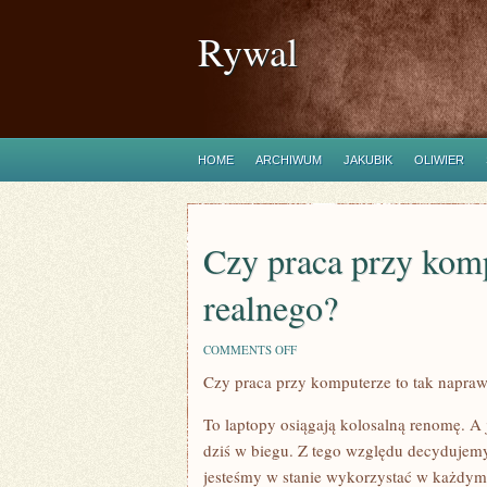
Rywal
HOME
ARCHIWUM
JAKUBIK
OLIWIER
Czy praca przy komp
realnego?
ON
COMMENTS OFF
CZY
Czy praca przy komputerze to tak napra
PRACA
PRZY
KOMPUTERZE
To laptopy osiągają kolosalną renomę. A 
TO
TAK
dziś w biegu. Z tego względu decydujemy
NAPRAWDĘ
jesteśmy w stanie wykorzystać w każdym
COŚ