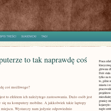
SPIS TREŚCI
SUKIENICKI
TAGI
uterze to tak naprawdę coś
Praca zdal
klasyczne
głównie dl
Dziś stała
tylko na 
to, gdzie 
miasta i r
wdę coś możliwego?
pracownik
projektowa
jest to efektem ich należytego zastosowania. Dużo osób jest
mieszkaln
granicy m
 się na komputery mobilne. A jakkolwiek takie laptopy
kojarzyło
 miejscu. Wystarczy nam jedynie odpowiednio
nagle cen