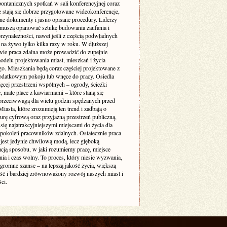
pontanicznych spotkań w sali konferencyjnej coraz
e stają się dobrze przygotowane wideokonferencje,
ne dokumenty i jasno opisane procedury. Liderzy
muszą opanować sztukę budowania zaufania i
rzynależności, nawet jeśli z częścią podwładnych
 na żywo tylko kilka razy w roku. W dłuższej
wie praca zdalna może prowadzić do zupełnie
delu projektowania miast, mieszkań i życia
go. Mieszkania będą coraz częściej projektowane z
odatkowym pokoju lub wnęce do pracy. Osiedla
ęcej przestrzeni wspólnych – ogrody, ścieżki
 małe place z kawiarniami – które staną się
 przeciwwagą dla wielu godzin spędzanych przed
iasta, które zrozumieją ten trend i zadbają o
turę cyfrową oraz przyjazną przestrzeń publiczną,
się najatrakcyjniejszymi miejscami do życia dla
 pokoleń pracowników zdalnych. Ostatecznie praca
 jest jedynie chwilową modą, lecz głęboką
acją sposobu, w jaki rozumiemy pracę, miejsce
ia i czas wolny. To proces, który niesie wyzwania,
ogromne szanse – na lepszą jakość życia, większą
ość i bardziej zrównoważony rozwój naszych miast i
ci.