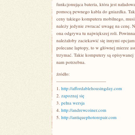
REALNEGO?
funkcjonująca bateria, która jest nałado
pomocą pewnego kabla do gniazdka. Tak t
ceny takiego komputera mobilnego, musi
należy jedynie zwracać uwagę na cenę. Nie
ona odgrywa tu największej roli. Powinna 
należałoby zaciekawić się innymi opcjam
polecane laptopy, to w głównej mierze asu
trzymać. Takie komputery są opisywanej w
nam potrzebna.
źródło:
———————————
1.
http://affordablehousingday.com
2.
zapoznaj się
3.
pełna wersja
4.
http://andrewcoiner.com
5.
http://antiquephotorepair.com