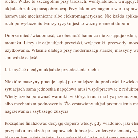
ruchu. Widać to szczególnie przy tarczach, wentylatorach, wirującyc
układach z dużą masą obrotową. Przy takim wymaganiu warto sprawdz
hamowanie mechaniczne albo elektromagnetyczne. Nie każda aplikac
ruch po wyłączeniu tworzy ryzyko jest to ważny element doboru.
Dobrze mieć świadomość, że obecność hamulca nie zastępuje osłon,
montażu. Liczy się cały układ: przyciski, wyłączniki, przewody, mo
użytkowania. Właśnie dlatego przy modernizacji starszej maszyny wa
sprawdzić całość.
Jak myśleć o całym układzie przeniesienia ruchu
Niektóre maszyny pracuje lepiej po zmniejszeniu prędkości i zwięk
sytuacjach sama jednostka napędowa musi współpracować z redukt
Wtedy trzeba porównać warunki, w których ruch ma być przenoszony
albo mechanizm podnoszenia. Źle zestawiony układ przeniesienia m
nagrzewania i szybszego zużycia.
Rozsądnie finalizować decyzję dopiero wtedy, gdy wiadomo, jaki e
przypadku urządzeń po naprawach dobrze jest zmierzyć elementy ws
kłopotu leży gdzie indziej, lecz cały układ, który od dawna pracow