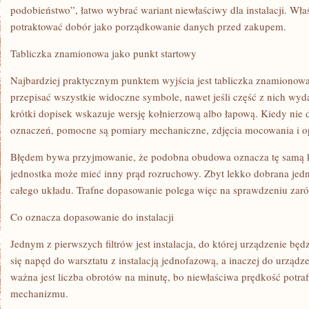
PO
podobieństwo”, łatwo wybrać wariant niewłaściwy dla instalacji. Właś
KROKU
potraktować dobór jako porządkowanie danych przed zakupem.
Tabliczka znamionowa jako punkt startowy
Najbardziej praktycznym punktem wyjścia jest tabliczka znamionowa
przepisać wszystkie widoczne symbole, nawet jeśli część z nich wyda
krótki dopisek wskazuje wersję kołnierzową albo łapową. Kiedy nie 
oznaczeń, pomocne są pomiary mechaniczne, zdjęcia mocowania i o
Błędem bywa przyjmowanie, że podobna obudowa oznacza tę samą 
jednostka może mieć inny prąd rozruchowy. Zbyt lekko dobrana jedn
całego układu. Trafne dopasowanie polega więc na sprawdzeniu zarów
Co oznacza dopasowanie do instalacji
Jednym z pierwszych filtrów jest instalacja, do której urządzenie będ
się napęd do warsztatu z instalacją jednofazową, a inaczej do urząd
ważna jest liczba obrotów na minutę, bo niewłaściwa prędkość potra
mechanizmu.