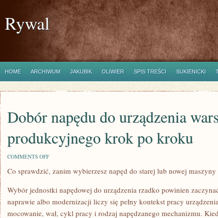
Rywal
HOME
ARCHIWUM
JAKUBIK
OLIWIER
SPIS TREŚCI
SUKIENICKI
Dobór napędu do urządzenia wars
produkcyjnego krok po kroku
ON
COMMENTS OFF
DOBÓR
Co sprawdzić, zanim wybierzesz napęd do starej lub nowej maszyny
NAPĘDU
DO
URZĄDZENIA
Wybór jednostki napędowej do urządzenia rzadko powinien zaczynać
WARSZTATOWEGO
I
naprawie albo modernizacji liczy się pełny kontekst pracy urządzenia
PRODUKCYJNEGO
mocowanie, wał, cykl pracy i rodzaj napędzanego mechanizmu. Kied
KROK