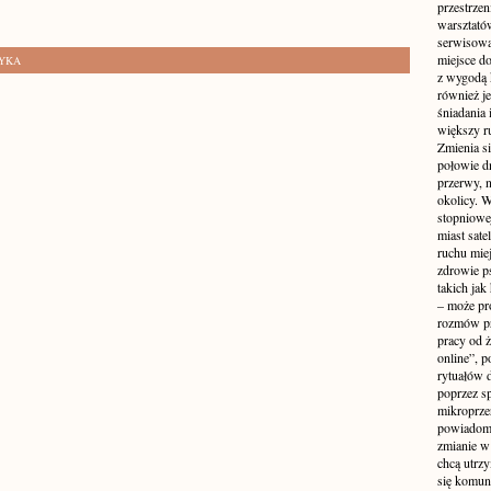
przestrzen
warsztató
serwisowa
miejsce do
TYKA
z wygodą 
również je
śniadania 
większy r
Zmienia si
połowie dn
przerwy, n
okolicy. 
stopniowej
miast sate
ruchu mie
zdrowie ps
takich jak
– może pr
rozmów pr
pracy od 
online”, p
rytuałów 
poprzez s
mikroprze
powiadomi
zmianie w 
chcą utrz
się komuni