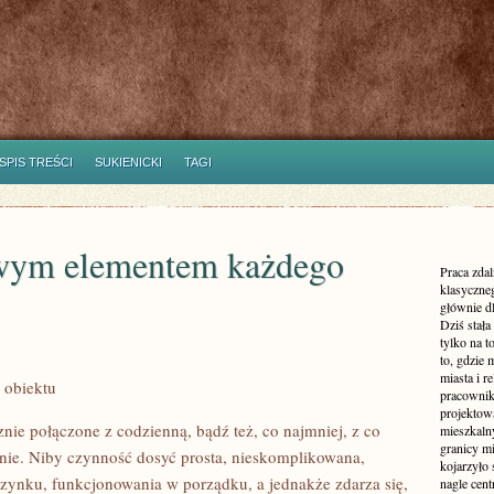
SPIS TREŚCI
SUKIENICKI
TAGI
wym elementem każdego
Praca zdal
klasyczne
głównie dl
Dziś stała
tylko na 
to, gdzie 
miasta i r
 obiektu
pracownik
projektowa
nie połączone z codzienną, bądź też, co najmniej, z co
mieszkaln
granicy m
anie. Niby czynność dosyć prosta, nieskomplikowana,
kojarzyło
czynku, funkcjonowania w porządku, a jednakże zdarza się,
nagle cen