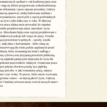
pontanicznych spotkań w sali konferencyjnej coraz
e stają się dobrze przygotowane wideokonferencje,
ne dokumenty i jasno opisane procedury. Liderzy
muszą opanować sztukę budowania zaufania i
rzynależności, nawet jeśli z częścią podwładnych
 na żywo tylko kilka razy w roku. W dłuższej
wie praca zdalna może prowadzić do zupełnie
delu projektowania miast, mieszkań i życia
go. Mieszkania będą coraz częściej projektowane z
odatkowym pokoju lub wnęce do pracy. Osiedla
ęcej przestrzeni wspólnych – ogrody, ścieżki
 małe place z kawiarniami – które staną się
 przeciwwagą dla wielu godzin spędzanych przed
iasta, które zrozumieją ten trend i zadbają o
turę cyfrową oraz przyjazną przestrzeń publiczną,
się najatrakcyjniejszymi miejscami do życia dla
 pokoleń pracowników zdalnych. Ostatecznie praca
 jest jedynie chwilową modą, lecz głęboką
acją sposobu, w jaki rozumiemy pracę, miejsce
ia i czas wolny. To proces, który niesie wyzwania,
ogromne szanse – na lepszą jakość życia, większą
ość i bardziej zrównoważony rozwój naszych miast i
ci.