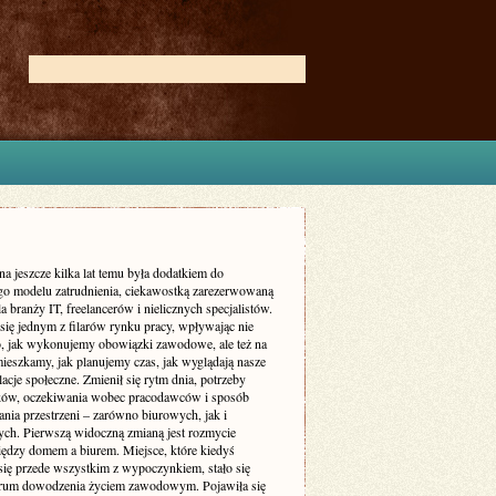
na jeszcze kilka lat temu była dodatkiem do
go modelu zatrudnienia, ciekawostką zarezerwowaną
a branży IT, freelancerów i nielicznych specjalistów.
 się jednym z filarów rynku pracy, wpływając nie
to, jak wykonujemy obowiązki zawodowe, ale też na
mieszkamy, jak planujemy czas, jak wyglądają nasze
elacje społeczne. Zmienił się rytm dnia, potrzeby
ów, oczekiwania wobec pracodawców i sposób
nia przestrzeni – zarówno biurowych, jak i
ych. Pierwszą widoczną zmianą jest rozmycie
iędzy domem a biurem. Miejsce, które kiedyś
 się przede wszystkim z wypoczynkiem, stało się
trum dowodzenia życiem zawodowym. Pojawiła się