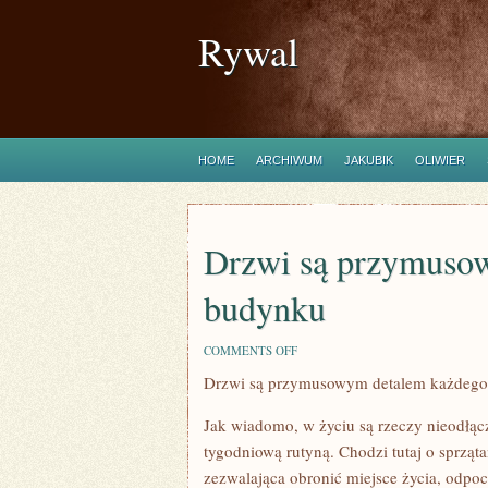
Rywal
HOME
ARCHIWUM
JAKUBIK
OLIWIER
Drzwi są przymuso
budynku
ON
COMMENTS OFF
DRZWI
Drzwi są przymusowym detalem każdego
SĄ
PRZYMUSOWYM
ELEMENTEM
Jak wiadomo, w życiu są rzeczy nieodłącz
KAŻDEGO
BUDYNKU
tygodniową rutyną. Chodzi tutaj o sprząt
zezwalająca obronić miejsce życia, odpo