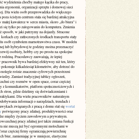
ść wydzielenia choćby małego kącika do pracy,
ia ergonomii, organizacji sprzętu i domowej sieci
wej. Dla wielu osób przeprowadzka do większego
 poza ścisłym centrum stała się bardziej atrakcyjna
w małej kawalerce w sercu miasta, skoro „do biura” i
zi się tylko po zalogowaniu do komputera. Zmienia
ż sposób, w jaki patrzymy na dojazdy. Stracone
 korkach czy zatłoczonych środkach transportu stały
ielu osób symbolem marnotrawstwa czasu. W modelu
lnej lub hybrydowej te godziny można przeznaczyć
rozwój osobisty, hobby czy po prostu na spokojne
z rodziną. Pracodawcy zauważają, że lepiej
 pracownik bywa bardziej efektywny niż ten, który
 pokonuje kilkadziesiąt kilometrów, aby dotrzeć do
wnolegle rośnie znaczenie cyfrowych przestrzeni
iedzy. Zamiast tradycyjnej tablicy ogłoszeń,
kuchni czy rozmów w open space, coraz częściej
y z komunikatorów, platform społecznościowych i
h stron, gdzie dzielimy się doświadczeniami i
raktykami. Dla wielu pracowników naturalnym
dobywania informacji o narzędziach, trendach i
awykach związanych z pracą z domu stał się
wortal
y
poświęcony pracy zdalnej, produktywności oraz
ze między życiem zawodowym a prywatnym.
wszechnej pracy zdalnej jest także zmiana funkcji
ura nie muszą już być ogromnymi molochami w
oraz częściej firmy ograniczają powierzchnię
ch biur, zamieniając je w mniejsze, elastyczne