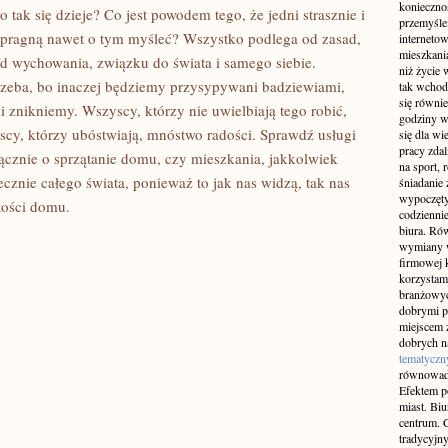
konieczno
tak się dzieje? Co jest powodem tego, że jedni strasznie i
przemyślen
ie pragną nawet o tym myśleć? Wszystko podlega od zasad,
interneto
mieszkania
d wychowania, związku do świata i samego siebie.
niż życie 
trzeba, bo inaczej będziemy przysypywani badziewiami,
tak wchod
się równie
 znikniemy. Wszyscy, którzy nie uwielbiają tego robić,
godziny w
scy, którzy ubóstwiają, mnóstwo radości. Sprawdź usługi
się dla w
pracy zda
yłącznie o sprzątanie domu, czy mieszkania, jakkolwiek
na sport, 
ecznie całego świata, ponieważ to jak nas widzą, tak nas
śniadanie 
wypoczęty
tości domu.
codziennie
biura. Ró
wymiany w
firmowej 
korzystam
branżowyc
dobrymi p
miejscem z
dobrych n
tematyczn
równowad
Efektem po
miast. Bi
centrum. C
tradycyjny