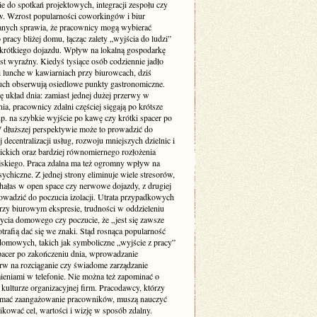
ie do spotkań projektowych, integracji zespołu czy
w. Wzrost popularności coworkingów i biur
nych sprawia, że pracownicy mogą wybierać
 pracy bliżej domu, łącząc zalety „wyjścia do ludzi”
krótkiego dojazdu. Wpływ na lokalną gospodarkę
st wyraźny. Kiedyś tysiące osób codziennie jadło
i lunche w kawiarniach przy biurowcach, dziś
uch obserwują osiedlowe punkty gastronomiczne.
ę układ dnia: zamiast jednej dużej przerwy w
ia, pracownicy zdalni częściej sięgają po krótsze
p. na szybkie wyjście po kawę czy krótki spacer po
W dłuższej perspektywie może to prowadzić do
 decentralizacji usług, rozwoju mniejszych dzielnic i
lickich oraz bardziej równomiernego rozłożenia
jskiego. Praca zdalna ma też ogromny wpływ na
ychiczne. Z jednej strony eliminuje wiele stresorów,
 hałas w open space czy nerwowe dojazdy, z drugiej
owadzić do poczucia izolacji. Utrata przypadkowych
zy biurowym ekspresie, trudności w oddzieleniu
życia domowego czy poczucie, że „jest się zawsze
otrafią dać się we znaki. Stąd rosnąca popularność
domowych, takich jak symboliczne „wyjście z pracy”
pacer po zakończeniu dnia, wprowadzanie
rw na rozciąganie czy świadome zarządzanie
eniami w telefonie. Nie można też zapominać o
kulturze organizacyjnej firm. Pracodawcy, którzy
ymać zaangażowanie pracowników, muszą nauczyć
kować cel, wartości i wizję w sposób zdalny.