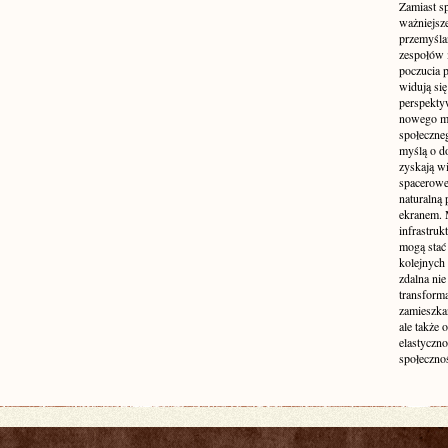
Zamiast s
ważniejsz
przemyśla
zespołów 
poczucia p
widują się
perspekty
nowego mo
społeczne
myślą o d
zyskają wi
spacerowe,
naturalną
ekranem. M
infrastruk
mogą stać 
kolejnych
zdalna nie
transform
zamieszkan
ale także 
elastyczn
społecznoś