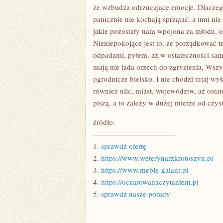
że wzbudza odrzucające emocje. Dlaczego 
panicznie nie kochają sprzątać, a inni n
jakie pozostały nam wpojona za młodu, o
Nieniepokojące jest to, że porządkować 
odpadami, pyłem, aż w ostateczności sami
mają nie lada orzech do zgryzienia, Wszy
ogrodnicze bielsko. I nie chodzi tutaj w
również ulic, miast, województw, aż ostat
piszą, a to zależy w dużej mierze od czys
źródło:
———————————
1.
sprawdź ofertę
2.
https://www.weterynarzkrotoszyn.pl
3.
https://www.meble-galant.pl
4.
https://oczarowanaczytaniem.pl
5.
sprawdź nasze porady