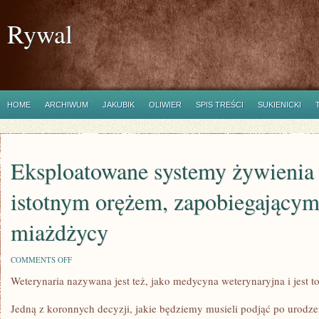
Rywal
HOME
ARCHIWUM
JAKUBIK
OLIWIER
SPIS TREŚCI
SUKIENICKI
Eksploatowane systemy żywienia s
istotnym orężem, zapobiegający
miażdżycy
ON
COMMENTS OFF
EKSPLOATOWANE
Weterynaria nazywana jest też, jako medycyna weterynaryjna i jest t
SYSTEMY
ŻYWIENIA
SIĘ,
Jedną z koronnych decyzji, jakie będziemy musieli podjąć po urodz
JAKIE