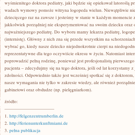
SĄ
wyśmienitego doktora pediatry, jaki będzie się opiekował latoroślą p
ISTOTNYM
wadach wymowy pomoże witryna logopeda wielun. Niewątpliwie ni
ORĘŻEM,
ZAPOBIEGAJĄCYM
dziecięcego raz na zawsze i jesteśmy w stanie w każdym momencie 
POWSTAWANIU
jakkolwiek porządniej nie eksperymentować na swoim dziecku oraz 
MIAŻDŻYCY
najważniejszego pediatrę. Do wyboru mamy lekarza pediatrę, logope
(internistę). Główny z nich zna się przede wszystkim na schorzeniac
wybrać go, kiedy nasze dziecko niejednokrotnie cierpi na niedogodno
reprezentatywne dla tego oczywiście okresu w życiu. Natomiast intern
poprowadzić pełną rodzinę, ponieważ jest profesjonalistą pierwszeg
pacjenta – zdecydujmy się na tego doktora, jeśli od lat korzystamy z
zdolności. Odpowiednio także jest wcześniej spotkać się z doktorem,
nasze wymagania nie tylko w zakresie wiedzy, ale również porządnie j
gabinetowi oraz obsłudze (np. pielęgniarkom).
źródło:
———————————
1.
http://felgenzentrumberlin.de
2.
http://ferienunterkunftmiami.de
3.
pełna publikacja