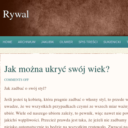
Rywal
HOME
ARCHIWUM
JAKUBIK
OLIWIER
SPIS TREŚCI
SUKIENICKI
Jak można ukryć swój wiek?
ON
COMMENTS OFF
JAK
Jak zadbać o swój styl?
MOŻNA
UKRYĆ
SWÓJ
Jeśli jesteś tą kobietą, która pragnie zadbać o własny styl, to przed
WIEK?
uwadze, że we wszystkich przypadkach czymś ze wszech miar ważny
ubiór. Wiele od naszego ubioru zależy, to pewnik, więc nawet nie 
jakichś wątpliwości. Przecież prawda jest taka, że jeżeli nie zadbamy
niejako automatycznie to będzie na wszystkim rzutowało. Zwracaj na