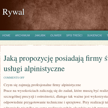
Rywal
HOME
ARCHIWUM
JAKUBIK
OLIWIER
SPIS TREŚCI
SUKIENICKI
Jaką propozycję posiadają firmy 
usługi alpinistyczne
ON
COMMENTS OFF
JAKĄ
Czym się zajmują profesjonalne firmy alpinistyczne
PROPOZYCJĘ
POSIADAJĄ
Prace na wysokościach zaliczają się do zadań, które muszą być rea
FIRMY
ŚWIADCZĄCE
szczególnej precyzji i ostrożności, dlatego tak ważne jest wykorzyst
USŁUGI
odpowiednie przygotowanie techniczne i sprzętowe. Przy realizacji t
ALPINISTYCZNE
odpowiada nie tylko za samą realizację robót, ale także za ich przyg