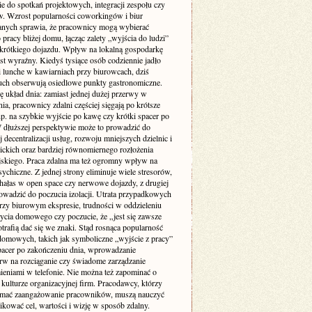
ie do spotkań projektowych, integracji zespołu czy
w. Wzrost popularności coworkingów i biur
nych sprawia, że pracownicy mogą wybierać
 pracy bliżej domu, łącząc zalety „wyjścia do ludzi”
krótkiego dojazdu. Wpływ na lokalną gospodarkę
st wyraźny. Kiedyś tysiące osób codziennie jadło
i lunche w kawiarniach przy biurowcach, dziś
uch obserwują osiedlowe punkty gastronomiczne.
ę układ dnia: zamiast jednej dużej przerwy w
ia, pracownicy zdalni częściej sięgają po krótsze
p. na szybkie wyjście po kawę czy krótki spacer po
W dłuższej perspektywie może to prowadzić do
 decentralizacji usług, rozwoju mniejszych dzielnic i
lickich oraz bardziej równomiernego rozłożenia
jskiego. Praca zdalna ma też ogromny wpływ na
ychiczne. Z jednej strony eliminuje wiele stresorów,
 hałas w open space czy nerwowe dojazdy, z drugiej
owadzić do poczucia izolacji. Utrata przypadkowych
zy biurowym ekspresie, trudności w oddzieleniu
życia domowego czy poczucie, że „jest się zawsze
otrafią dać się we znaki. Stąd rosnąca popularność
domowych, takich jak symboliczne „wyjście z pracy”
pacer po zakończeniu dnia, wprowadzanie
rw na rozciąganie czy świadome zarządzanie
eniami w telefonie. Nie można też zapominać o
kulturze organizacyjnej firm. Pracodawcy, którzy
ymać zaangażowanie pracowników, muszą nauczyć
kować cel, wartości i wizję w sposób zdalny.