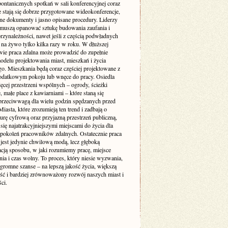
pontanicznych spotkań w sali konferencyjnej coraz
e stają się dobrze przygotowane wideokonferencje,
ne dokumenty i jasno opisane procedury. Liderzy
muszą opanować sztukę budowania zaufania i
rzynależności, nawet jeśli z częścią podwładnych
 na żywo tylko kilka razy w roku. W dłuższej
wie praca zdalna może prowadzić do zupełnie
delu projektowania miast, mieszkań i życia
go. Mieszkania będą coraz częściej projektowane z
odatkowym pokoju lub wnęce do pracy. Osiedla
ęcej przestrzeni wspólnych – ogrody, ścieżki
 małe place z kawiarniami – które staną się
 przeciwwagą dla wielu godzin spędzanych przed
iasta, które zrozumieją ten trend i zadbają o
turę cyfrową oraz przyjazną przestrzeń publiczną,
się najatrakcyjniejszymi miejscami do życia dla
 pokoleń pracowników zdalnych. Ostatecznie praca
 jest jedynie chwilową modą, lecz głęboką
acją sposobu, w jaki rozumiemy pracę, miejsce
ia i czas wolny. To proces, który niesie wyzwania,
ogromne szanse – na lepszą jakość życia, większą
ość i bardziej zrównoważony rozwój naszych miast i
ci.