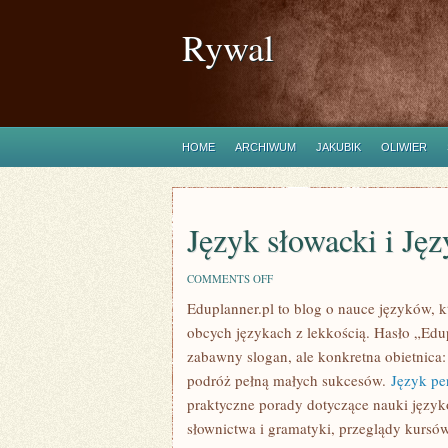
Rywal
HOME
ARCHIWUM
JAKUBIK
OLIWIER
Język słowacki i Ję
ON
COMMENTS OFF
JĘZYK
Eduplanner.pl to blog o nauce języków,
SŁOWACKI
I
obcych językach z lekkością. Hasło „Edup
JĘZYK
CHIŃSKI
zabawny slogan, ale konkretna obietnica
podróż pełną małych sukcesów.
Język pe
praktyczne porady dotyczące nauki język
słownictwa i gramatyki, przeglądy kursó