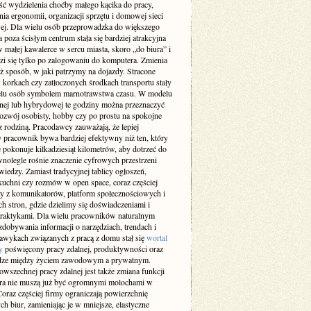
ść wydzielenia choćby małego kącika do pracy,
ia ergonomii, organizacji sprzętu i domowej sieci
wej. Dla wielu osób przeprowadzka do większego
 poza ścisłym centrum stała się bardziej atrakcyjna
w małej kawalerce w sercu miasta, skoro „do biura” i
zi się tylko po zalogowaniu do komputera. Zmienia
ż sposób, w jaki patrzymy na dojazdy. Stracone
 korkach czy zatłoczonych środkach transportu stały
ielu osób symbolem marnotrawstwa czasu. W modelu
lnej lub hybrydowej te godziny można przeznaczyć
rozwój osobisty, hobby czy po prostu na spokojne
z rodziną. Pracodawcy zauważają, że lepiej
 pracownik bywa bardziej efektywny niż ten, który
 pokonuje kilkadziesiąt kilometrów, aby dotrzeć do
wnolegle rośnie znaczenie cyfrowych przestrzeni
iedzy. Zamiast tradycyjnej tablicy ogłoszeń,
kuchni czy rozmów w open space, coraz częściej
y z komunikatorów, platform społecznościowych i
h stron, gdzie dzielimy się doświadczeniami i
raktykami. Dla wielu pracowników naturalnym
dobywania informacji o narzędziach, trendach i
awykach związanych z pracą z domu stał się
wortal
y
poświęcony pracy zdalnej, produktywności oraz
ze między życiem zawodowym a prywatnym.
wszechnej pracy zdalnej jest także zmiana funkcji
ura nie muszą już być ogromnymi molochami w
oraz częściej firmy ograniczają powierzchnię
ch biur, zamieniając je w mniejsze, elastyczne