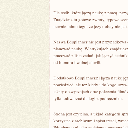
Dla osób, które łączą naukę z pracą, prz
Znajdziesz tu gotowe zwroty, typowe scen
pewnie mimo tego, że język obcy nie jes
Nazwa Eduplanner nie jest przypadkowa –
planować naukę. W artykułach znajdziesz 
pracować z listą zadań, jak łączyć techn
od humoru i wolnej chwili.
Dodatkowo Eduplanner.pl łącza naukę języ
powiedzieć, ale też kiedy i do kogo uży
teksty o zwyczajach oraz polecenia filmów
tylko odtwarzać dialogi z podręcznika.
Strona jest czytelna, a układ kategorii sp
korzystać z archiwum i spisu treści, wrac
Eduplanner.pl jako codzienną poranną lek