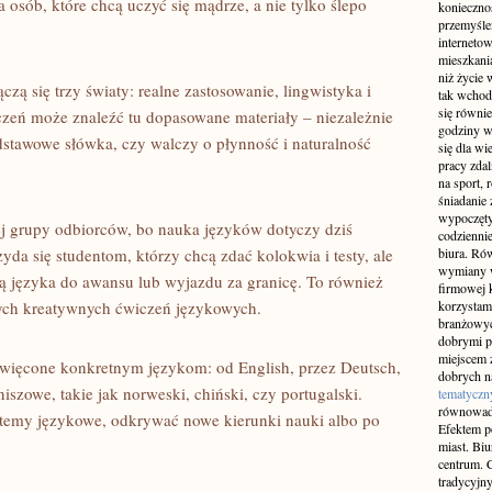
 osób, które chcą uczyć się mądrze, a nie tylko ślepo
konieczno
przemyślen
interneto
mieszkania
niż życie 
ączą się trzy światy: realne zastosowanie, lingwistyka i
tak wchod
się równie
zeń może znaleźć tu dopasowane materiały – niezależnie
godziny w
odstawowe słówka, czy walczy o płynność i naturalność
się dla w
pracy zda
na sport, 
śniadanie 
wypoczęty
iej grupy odbiorców, bo nauka języków dotyczy dziś
codziennie
yda się studentom, którzy chcą zdać kolokwia i testy, ale
biura. Ró
wymiany w
ą języka do awansu lub wyjazdu za granicę. To również
firmowej 
cych kreatywnych ćwiczeń językowych.
korzystam
branżowyc
dobrymi p
miejscem z
święcone konkretnym językom: od English, przez Deutsch,
dobrych n
niszowe, takie jak norweski, chiński, czy portugalski.
tematyczn
równowad
temy językowe, odkrywać nowe kierunki nauki albo po
Efektem po
miast. Bi
centrum. C
tradycyjny