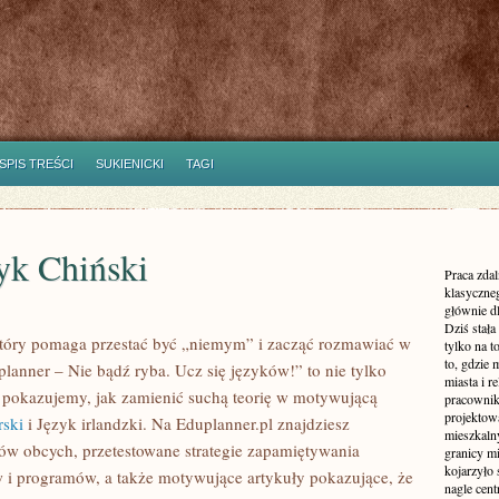
SPIS TREŚCI
SUKIENICKI
TAGI
zyk Chiński
Praca zdal
klasyczne
głównie dl
Dziś stała
 który pomaga przestać być „niemym” i zacząć rozmawiać w
tylko na 
to, gdzie 
lanner – Nie bądź ryba. Ucz się języków!” to nie tylko
miasta i r
: pokazujemy, jak zamienić suchą teorię w motywującą
pracownik
projektowa
rski
i Język irlandzki. Na Eduplanner.pl znajdziesz
mieszkaln
ów obcych, przetestowane strategie zapamiętywania
granicy m
kojarzyło
w i programów, a także motywujące artykuły pokazujące, że
nagle cen