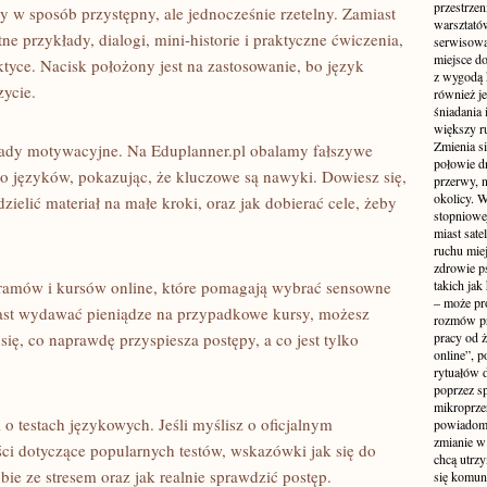
przestrzen
ny w sposób przystępny, ale jednocześnie rzetelny. Zamiast
warsztató
e przykłady, dialogi, mini-historie i praktyczne ćwiczenia,
serwisowa
miejsce do
tyce. Nacisk położony jest na zastosowanie, bo język
z wygodą 
zycie.
również je
śniadania 
większy r
Zmienia si
ady motywacyjne. Na Eduplanner.pl obalamy fałszywe
połowie dn
 języków, pokazując, że kluczowe są nawyki. Dowiesz się,
przerwy, n
okolicy. 
dzielić materiał na małe kroki, oraz jak dobierać cele, żeby
stopniowej
miast sate
ruchu mie
zdrowie ps
gramów i kursów online, które pomagają wybrać sensowne
takich jak
– może pr
iast wydawać pieniądze na przypadkowe kursy, możesz
rozmów pr
się, co naprawdę przyspiesza postępy, a co jest tylko
pracy od 
online”, p
rytuałów 
poprzez s
mikroprze
 o testach językowych. Jeśli myślisz o oficjalnym
powiadomi
zmianie w 
ści dotyczące popularnych testów, wskazówki jak się do
chcą utrz
ie ze stresem oraz jak realnie sprawdzić postęp.
się komuni