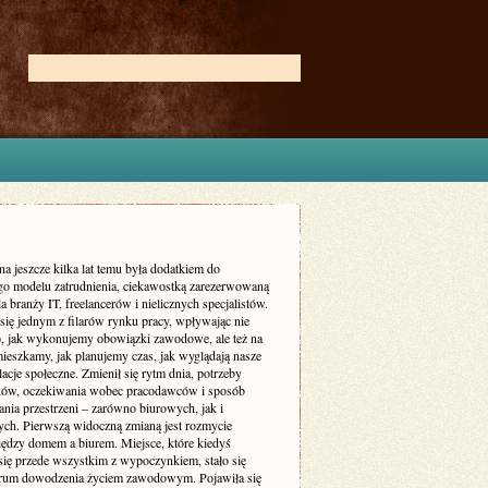
na jeszcze kilka lat temu była dodatkiem do
go modelu zatrudnienia, ciekawostką zarezerwowaną
a branży IT, freelancerów i nielicznych specjalistów.
 się jednym z filarów rynku pracy, wpływając nie
to, jak wykonujemy obowiązki zawodowe, ale też na
mieszkamy, jak planujemy czas, jak wyglądają nasze
elacje społeczne. Zmienił się rytm dnia, potrzeby
ów, oczekiwania wobec pracodawców i sposób
nia przestrzeni – zarówno biurowych, jak i
ych. Pierwszą widoczną zmianą jest rozmycie
iędzy domem a biurem. Miejsce, które kiedyś
 się przede wszystkim z wypoczynkiem, stało się
trum dowodzenia życiem zawodowym. Pojawiła się