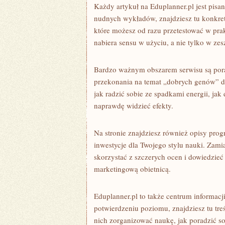
Każdy artykuł na Eduplanner.pl jest pisa
nudnych wykładów, znajdziesz tu konkretn
które możesz od razu przetestować w prak
nabiera sensu w użyciu, a nie tylko w zes
Bardzo ważnym obszarem serwisu są por
przekonania na temat „dobrych genów” do
jak radzić sobie ze spadkami energii, jak 
naprawdę widzieć efekty.
Na stronie znajdziesz również opisy pro
inwestycje dla Twojego stylu nauki. Zam
skorzystać z szczerych ocen i dowiedzieć 
marketingową obietnicą.
Eduplanner.pl to także centrum informacji
potwierdzeniu poziomu, znajdziesz tu tre
nich zorganizować naukę, jak poradzić sob