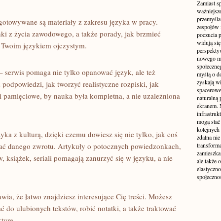
Zamiast s
ważniejsz
przemyśla
ygotowywane są materiały z zakresu języka w pracy.
zespołów 
ki z życia zawodowego, a także porady, jak brzmieć
poczucia p
widują się
t Twoim językiem ojczystym.
perspekty
nowego mo
społeczne
 serwis pomaga nie tylko opanować język, ale też
myślą o d
zyskają wi
podpowiedzi, jak tworzyć realistyczne rozpiski, jak
spacerowe,
iki pamięciowe, by nauka była kompletna, a nie uzależniona
naturalną
ekranem. M
infrastruk
mogą stać 
kolejnych
ka z kulturą, dzięki czemu dowiesz się nie tylko, jak coś
zdalna nie
wać danego zwrotu. Artykuły o potocznych powiedzonkach,
transform
zamieszkan
, książek, seriali pomagają zanurzyć się w języku, a nie
ale także 
elastyczn
społecznoś
rawia, że łatwo znajdziesz interesujące Cię treści. Możesz
ać do ulubionych tekstów, robić notatki, a także traktować
turę.