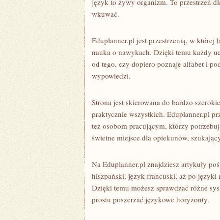
język to żywy organizm. To przestrzeń dla
wkuwać.
Eduplanner.pl jest przestrzenią, w której ł
nauka o nawykach. Dzięki temu każdy uc
od tego, czy dopiero poznaje alfabet i p
wypowiedzi.
Strona jest skierowana do bardzo szerok
praktycznie wszystkich. Eduplanner.pl prz
też osobom pracującym, którzy potrzebuj
świetne miejsce dla opiekunów, szukają
Na Eduplanner.pl znajdziesz artykuły po
hiszpański, język francuski, aż po języki 
Dzięki temu możesz sprawdzać różne sys
prostu poszerzać językowe horyzonty.