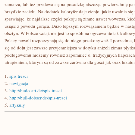
JAKI
zamarza, lub też przelewa się na posadzkę niszcząc powierzchnię pan
SPOSÓB
brzydkie zacieki. Na dodatek kaloryfer daje ciepło, jakie uwalnia si
GO
OCIEPLIĆ
sprawiając, że najdalsze części pokoju są zimne nawet wówczas, kiedy
usiąść z powodu gorąca. Dużo lepszym rozwiązaniem będzie w nastę
olsztyn. W Polsce wciąż nie jest to sposób na ogrzewanie tak kultow
Polacy powoli rozpoczynają się do niego przekonywać. I porządnie,
się od dołu jest zawsze przyjemniejsza w dotyku aniżeli zimna płytk
podłogowemu możemy również zapomnieć o, tradycyjnych kapciach
utrapieniem, którym są od zawsze zarówno dla gości jak oraz lokato
1.
spis tresci
2.
nawigacja
3.
http://budo-art.de/spis-tresci
4.
http://bull-dobser.de/spis-tresci
5.
artykuly