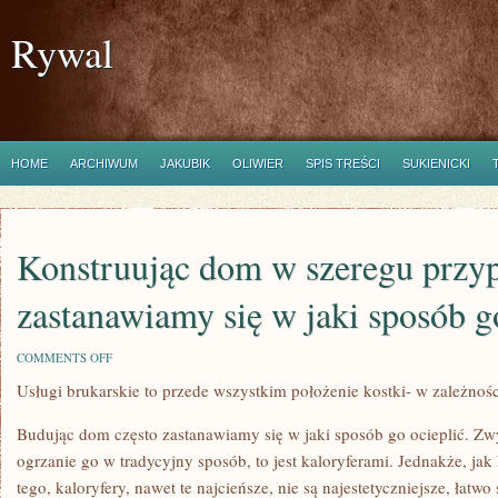
Rywal
HOME
ARCHIWUM
JAKUBIK
OLIWIER
SPIS TREŚCI
SUKIENICKI
Konstruując dom w szeregu prz
zastanawiamy się w jaki sposób g
ON
COMMENTS OFF
KONSTRUUJĄC
Usługi brukarskie to przede wszystkim położenie kostki- w zależności
DOM
W
SZEREGU
Budując dom często zastanawiamy się w jaki sposób go ocieplić. Zw
PRZYPADKÓW
ZASTANAWIAMY
ogrzanie go w tradycyjny sposób, to jest kaloryferami. Jednakże, jak
SIĘ
tego, kaloryfery, nawet te najcieńsze, nie są najestetyczniejsze, łatw
W