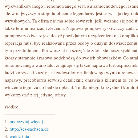
wykwalifikowanego i renomowanego serwisu samochodowego. Istniej
ale w najwyższym stopniu obecnie legendarny jest serwis, jakiego of
wtryskowych. Ta oferta nie ma sobie równych, jeśli weźmie się pod uw
także termin realizacji zlecenia. Naprawa pompowtryskiwaczy żąda z
pompowtryskiwacz jest dosyć powikłanym urządzeniem o skompliko
reperacja musi być realizowana przez osoby o dużym doświadczeniu 
tym przedmiotem. Ten warsztat na szczęście zdoła się poszczycić nat
którzy starannie i rasowo podchodzą do swoich obowiązków. Co atrak
renomowanego warsztatu, znajduje się także naprawa turbosprężarek. 
ludzi korzysta i każdy jest zadowolony z finałowego wyniku renowac
naprawy, pracobiorca serwisu detalicznie omawia z klientem to, co b
widzenie tego, za co będzie opłacał. To dla niego korzystne i komf
wykorzystać z tej jedynej oferty.
źródło:
———————————
1.
przeczytaj więcej
2.
http://ses-sachsen.de
3.
wejdź tutaj