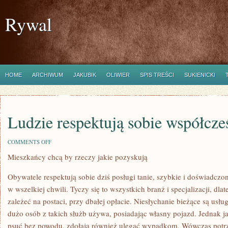
Rywal
HOME
ARCHIWUM
JAKUBIK
OLIWIER
SPIS TREŚCI
SUKIENICKI
Ludzie respektują sobie współcześ
ON
COMMENTS OFF
LUDZIE
Mieszkańcy chcą by rzeczy jakie pozyskują
RESPEKTUJĄ
SOBIE
WSPÓŁCZEŚNIE
Obywatele respektują sobie dziś posługi tanie, szybkie i doświadczon
USŁUGI
TANIE
w wszelkiej chwili. Tyczy się to wszystkich branż i specjalizacji, dl
zależeć na postaci, przy dbałej opłacie. Niesłychanie bieżące są usłu
dużo osób z takich służb używa, posiadając własny pojazd. Jednak 
psuć bez powodu, zdołają również ulegać wypadkom. Wówczas pot