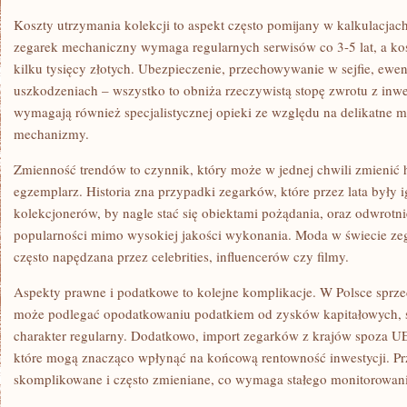
Koszty utrzymania kolekcji to aspekt często pomijany w kalkulacja
zegarek mechaniczny wymaga regularnych serwisów co 3-5 lat, a kosz
kilku tysięcy złotych. Ubezpieczenie, przechowywanie w sejfie, ewe
uszkodzeniach – wszystko to obniża rzeczywistą stopę zwrotu z inwe
wymagają również specjalistycznej opieki ze względu na delikatne 
mechanizmy.
Zmienność trendów to czynnik, który może w jednej chwili zmienić
egzemplarz. Historia zna przypadki zegarków, które przez lata były
kolekcjonerów, by nagle stać się obiektami pożądania, oraz odwrotnie
popularności mimo wysokiej jakości wykonania. Moda w świecie zeg
często napędzana przez celebrities, influencerów czy filmy.
Aspekty prawne i podatkowe to kolejne komplikacje. W Polsce sprz
może podlegać opodatkowaniu podatkiem od zysków kapitałowych, sz
charakter regularny. Dodatkowo, import zegarków z krajów spoza UE 
które mogą znacząco wpłynąć na końcową rentowność inwestycji. Pr
skomplikowane i często zmieniane, co wymaga stałego monitorowani