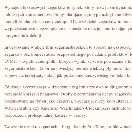
Wynajem luksusowych zegarków to rynek, który rozwija się dynamic
młodszych konsumentów. Firmy oferujące tego typu usługi umożliwi
modeli za ułamek ich ceny zakupu. Dla właścicieli zegarków to do
wypożyczać swoje egzemplarze na specjalne okazje, amortyzując t
utrzymania kolekcji.
Inwestowanie w akcje firm zegarmistrzoskich to sposób na ekspozyc
zegarków bez konieczności bezpośredniego posiadania produktów. 
LVMH – to publiczne spółki, których wyniki są ściśle powiązane z k
zegarmistrzoskiej. Ta forma inwestycji oferuje większą płynność niż 
zapewniać takiej satysfakcji jak posiadanie rzeczywistego obiektu k
Edukacja i certyfikacja w dziedzinie zegarmistrzostwa to długotermi
przynieść korzyści finansowe. Osoby z certyfikatami oceny zegarków
poszukiwane na rynku jako eksperci, wyceniający, czy konsultanci. 
Watch Institute czy American Watchmakers-Clockmakers Institute to
rozpoczęcia profesjonalnej kariery w branży.
Tworzenie treści o zegarkach – blogi, kanały YouTube, profile w m