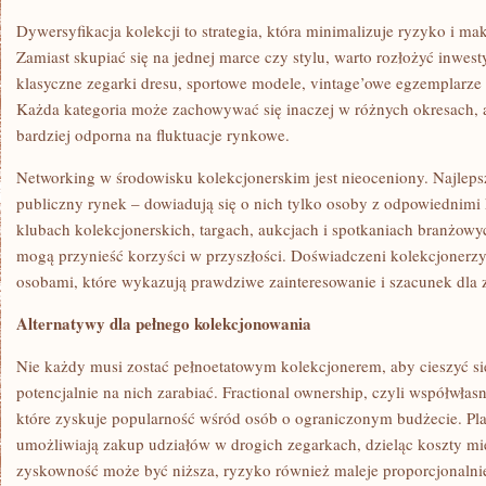
Dywersyfikacja kolekcji to strategia, która minimalizuje ryzyko i ma
Zamiast skupiać się na jednej marce czy stylu, warto rozłożyć inwest
klasyczne zegarki dresu, sportowe modele, vintage’owe egzemplarze
Każda kategoria może zachowywać się inaczej w różnych okresach, a
bardziej odporna na fluktuacje rynkowe.
Networking w środowisku kolekcjonerskim jest nieoceniony. Najlepsze
publiczny rynek – dowiadują się o nich tylko osoby z odpowiednimi
klubach kolekcjonerskich, targach, aukcjach i spotkaniach branżowych
mogą przynieść korzyści w przyszłości. Doświadczeni kolekcjonerzy 
osobami, które wykazują prawdziwe zainteresowanie i szacunek dla 
Alternatywy dla pełnego kolekcjonowania
Nie każdy musi zostać pełnoetatowym kolekcjonerem, aby cieszyć s
potencjalnie na nich zarabiać. Fractional ownership, czyli współwłasn
które zyskuje popularność wśród osób o ograniczonym budżecie. Plat
umożliwiają zakup udziałów w drogich zegarkach, dzieląc koszty m
zyskowność może być niższa, ryzyko również maleje proporcjonalni