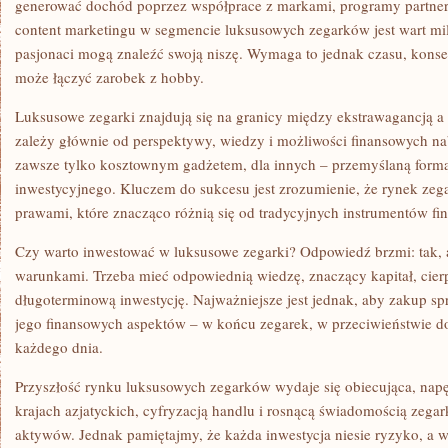
generować dochód poprzez współprace z markami, programy partners
content marketingu w segmencie luksusowych zegarków jest wart mil
pasjonaci mogą znaleźć swoją niszę. Wymaga to jednak czasu, konsek
może łączyć zarobek z hobby.
Luksusowe zegarki znajdują się na granicy między ekstrawagancją a i
zależy głównie od perspektywy, wiedzy i możliwości finansowych n
zawsze tylko kosztownym gadżetem, dla innych – przemyślaną formą 
inwestycyjnego. Kluczem do sukcesu jest zrozumienie, że rynek zeg
prawami, które znacząco różnią się od tradycyjnych instrumentów fi
Czy warto inwestować w luksusowe zegarki? Odpowiedź brzmi: tak, 
warunkami. Trzeba mieć odpowiednią wiedzę, znaczący kapitał, cierp
długoterminową inwestycję. Najważniejsze jest jednak, aby zakup spr
jego finansowych aspektów – w końcu zegarek, w przeciwieństwie do
każdego dnia.
Przyszłość rynku luksusowych zegarków wydaje się obiecująca, n
krajach azjatyckich, cyfryzacją handlu i rosnącą świadomością zegar
aktywów. Jednak pamiętajmy, że każda inwestycja niesie ryzyko, a