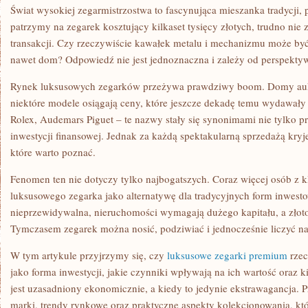
Świat wysokiej zegarmistrzostwa to fascynująca mieszanka tradycji, p
patrzymy na zegarek kosztujący kilkaset tysięcy złotych, trudno nie z
transakcji. Czy rzeczywiście kawałek metalu i mechanizmu może być
nawet dom? Odpowiedź nie jest jednoznaczna i zależy od perspektywy
Rynek luksusowych zegarków przeżywa prawdziwy boom. Domy aukcy
niektóre modele osiągają ceny, które jeszcze dekadę temu wydawały s
Rolex, Audemars Piguet – te nazwy stały się synonimami nie tylko pre
inwestycji finansowej. Jednak za każdą spektakularną sprzedażą kryje s
które warto poznać.
Fenomen ten nie dotyczy tylko najbogatszych. Coraz więcej osób z kl
luksusowego zegarka jako alternatywę dla tradycyjnych form inwest
nieprzewidywalna, nieruchomości wymagają dużego kapitału, a złoto
Tymczasem zegarek można nosić, podziwiać i jednocześnie liczyć na 
W tym artykule przyjrzymy się, czy
luksusowe zegarki premium
rzec
jako forma inwestycji, jakie czynniki wpływają na ich wartość oraz 
jest uzasadniony ekonomicznie, a kiedy to jedynie ekstrawagancja. 
marki, trendy rynkowe oraz praktyczne aspekty kolekcjonowania, k