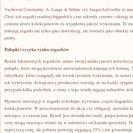
Vacheron Constantin, A. Lange & Söhne czy Jaeger-LeCoultre to ma
Choć ich zegarki rzadziej bijąpubliA czne rekordy cenowe, oferują sta
cenione przez kolekcjonerów za wyjątkową jakość wykonania. Te mar
traktują zegarki nie tylko jako inwestycję, ale również jako obiekty 
próby.
Pułapki i ryzyka rynku zegarków
Rynek luksusowych zegarków, mimo swojej atrakcyjności inwestycyjn
pułapki, które mogą kosztować nieświadomych kupujących fortunę.
falsyfikaty, które osiągnęły tak wysoki poziom wykonania, że nawet
ich wykryciem. Szwajcarscy producenci szacują, że na każdy orygi
przypada kilka podróbek, a straty z tego tytułu sięgają miliardów do
Płynność inwestycji w zegarki to kolejne wyzwanie, często bagateli
kolekcjonerów. W przeciwieństwie do akcji czy obligacji, sprzedaż
miesiące, a czasem lata. Rynek jest stosunkowo mały, grupa potenc
ceny mogą znacząco różnić się w zależności od kanału sprzedaży.
najwyższą cenę, ale pobiera prowizję sięgającą 25% i nie gwarantuje