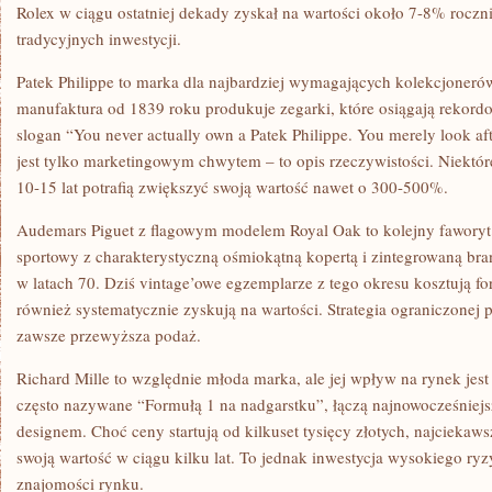
Rolex w ciągu ostatniej dekady zyskał na wartości około 7-8% roczn
tradycyjnych inwestycji.
Patek Philippe to marka dla najbardziej wymagających kolekcjoneró
manufaktura od 1839 roku produkuje zegarki, które osiągają rekord
slogan “You never actually own a Patek Philippe. You merely look afte
jest tylko marketingowym chwytem – to opis rzeczywistości.
Niektór
10-15 lat potrafią zwiększyć swoją wartość nawet o 300-500%.
Audemars Piguet z flagowym modelem Royal Oak to kolejny faworyt
sportowy z charakterystyczną ośmiokątną kopertą i zintegrowaną bra
w latach 70. Dziś vintage’owe egzemplarze z tego okresu kosztują f
również systematycznie zyskują na wartości. Strategia ograniczonej 
zawsze przewyższa podaż.
Richard Mille to względnie młoda marka, ale jej wpływ na rynek jest
często nazywane “Formułą 1 na nadgarstku”, łączą najnowocześniej
designem. Choć ceny startują od kilkuset tysięcy złotych, najciekaw
swoją wartość w ciągu kilku lat. To jednak inwestycja wysokiego ry
znajomości rynku.