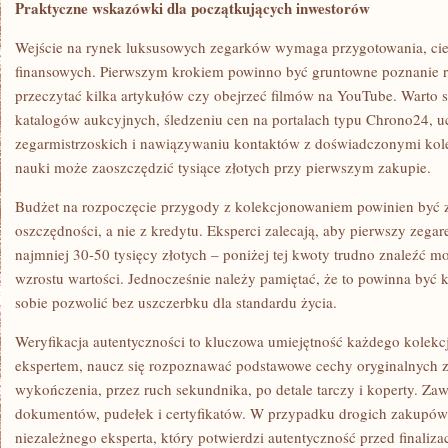
Praktyczne wskazówki dla początkujących inwestorów
Wejście na rynek luksusowych zegarków wymaga przygotowania, cie
finansowych. Pierwszym krokiem powinno być gruntowne poznanie r
przeczytać kilka artykułów czy obejrzeć filmów na YouTube. Warto 
katalogów aukcyjnych, śledzeniu cen na portalach typu Chrono24, u
zegarmistrzoskich i nawiązywaniu kontaktów z doświadczonymi kol
nauki może zaoszczędzić tysiące złotych przy pierwszym zakupie.
Budżet na rozpoczęcie przygody z kolekcjonowaniem powinien być z
oszczędności, a nie z kredytu. Eksperci zalecają, aby pierwszy zega
najmniej 30-50 tysięcy złotych – poniżej tej kwoty trudno znaleźć m
wzrostu wartości. Jednocześnie należy pamiętać, że to powinna być 
sobie pozwolić bez uszczerbku dla standardu życia.
Weryfikacja autentyczności to kluczowa umiejętność każdego kolekcjo
ekspertem, naucz się rozpoznawać podstawowe cechy oryginalnych z
wykończenia, przez ruch sekundnika, po detale tarczy i koperty. Za
dokumentów, pudełek i certyfikatów. W przypadku drogich zakupów 
niezależnego eksperta, który potwierdzi autentyczność przed finalizac