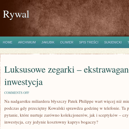
Rywal
HOME
ARCHIWUM
JAKUBIK
OLIWIER
SPIS TREŚCI
SUKIENICKI
Luksusowe zegarki – ekstrawagan
inwestycja
ON
COMMENTS OFF
LUKSUSOWE
Na nadgarstku miliardera błyszczy Patek Philippe wart więcej niż m
ZEGARKI
–
podczas gdy przeciętny Kowalski sprawdza godzinę w telefonie. Ta 
EKSTRAWAGANCJA
CZY
pytanie, które nurtuje zarówno kolekcjonerów, jak i sceptyków – cz
INWESTYCJA
inwestycja, czy jedynie kosztowny kaprys bogaczy?