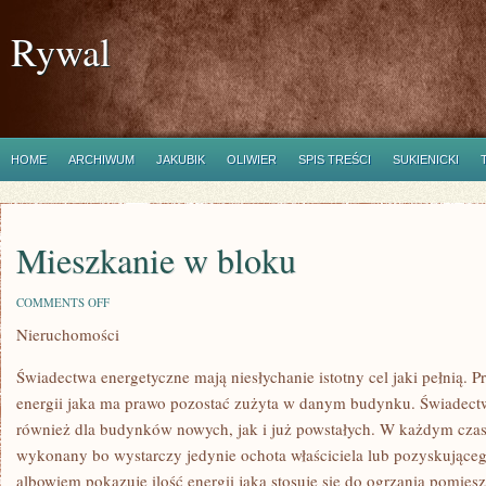
Rywal
HOME
ARCHIWUM
JAKUBIK
OLIWIER
SPIS TREŚCI
SUKIENICKI
Mieszkanie w bloku
ON
COMMENTS OFF
MIESZKANIE
Nieruchomości
W
BLOKU
Świadectwa energetyczne mają niesłychanie istotny cel jaki pełnią. P
energii jaka ma prawo pozostać zużyta w danym budynku. Świadectw
również dla budynków nowych, jak i już powstałych. W każdym cza
wykonany bo wystarczy jedynie ochota właściciela lub pozyskująceg
albowiem pokazuje ilość energii jaką stosuje się do ogrzania pomies