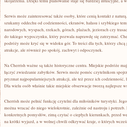
skojarzenia. Dzięki temu planowanie staje się bardziej intuicyjne, a 
Serwis może zainteresować także osoby, które cenią kontakt z naturą
szukamy oddechu od codzienności, ekranów, hałasu i szybkiego tem
narodowych, wyspach, rzekach, górach, plażach, jeziorach czy tra
do takiego wypoczynku, który pozwala naprawdę się zatrzymać. Che
podróży może kryć się w widoku gór. To treści dla tych, którzy chcą
atrakcje, ale również po spokój, zachwyt i odpoczynek.
Na Cherrish ważne są także historyczne centra. Miejskie podróże m
łączyć zwiedzanie zabytków. Serwis może pomóc czytelnikom spojrze
pryzmat najpopularniejszych atrakcji, ale też przez ich codzienność, l
Dla wielu osób właśnie takie miejskie obserwacje tworzą najlepsze 
Cherrish może pełnić funkcję czytelni dla miłośników turystyki. Jeg
można wracać do niego wielokrotnie, zależnie od nastroju i potrze
konkretnych pomysłów, zimą czytać o ciepłych kierunkach, przed w
na krótki wyjazd, a w wolnej chwili odkrywać kraje, o których wcześn