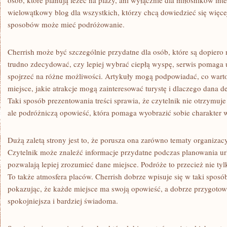
osób, które planują leżeć na plaży, ani wyłącznie dla miłośników i
wielowątkowy blog dla wszystkich, którzy chcą dowiedzieć się więcej
sposobów może mieć podróżowanie.
Cherrish może być szczególnie przydatne dla osób, które są dopiero
trudno zdecydować, czy lepiej wybrać ciepłą wyspę, serwis pomaga
spojrzeć na różne możliwości. Artykuły mogą podpowiadać, co warto
miejsce, jakie atrakcje mogą zainteresować turystę i dlaczego dana d
Taki sposób prezentowania treści sprawia, że czytelnik nie otrzymuje
ale podróżniczą opowieść, która pomaga wyobrazić sobie charakter 
Dużą zaletą strony jest to, że porusza ona zarówno tematy organizacyj
Czytelnik może znaleźć informacje przydatne podczas planowania urlo
pozwalają lepiej zrozumieć dane miejsce. Podróże to przecież nie tylk
To także atmosfera placów. Cherrish dobrze wpisuje się w taki sposób
pokazując, że każde miejsce ma swoją opowieść, a dobrze przygoto
spokojniejsza i bardziej świadoma.