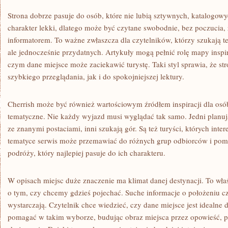
Strona dobrze pasuje do osób, które nie lubią sztywnych, katalogow
charakter lekki, dlatego może być czytane swobodnie, bez poczucia,
informatorem. To ważne zwłaszcza dla czytelników, którzy szukają 
ale jednocześnie przydatnych. Artykuły mogą pełnić rolę mapy inspi
czym dane miejsce może zaciekawić turystę. Taki styl sprawia, że st
szybkiego przeglądania, jak i do spokojniejszej lektury.
Cherrish może być również wartościowym źródłem inspiracji dla osób
tematyczne. Nie każdy wyjazd musi wyglądać tak samo. Jedni planuj
ze znanymi postaciami, inni szukają gór. Są też turyści, których intere
tematyce serwis może przemawiać do różnych grup odbiorców i poma
podróży, który najlepiej pasuje do ich charakteru.
W opisach miejsc duże znaczenie ma klimat danej destynacji. To wła
o tym, czy chcemy gdzieś pojechać. Suche informacje o położeniu czy
wystarczają. Czytelnik chce wiedzieć, czy dane miejsce jest idealn
pomagać w takim wyborze, budując obraz miejsca przez opowieść, p