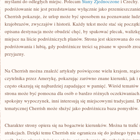
myślami do odległych miejsc. Polecam
Stany Zjednoczone
i Czechy.
podróżowanie nie jest przedstawiane wyłącznie jako przemieszczanie
Cherrish pokazuje, że urlop może być sposobem na poznawanie ludzi
krajobrazów, zwyczajów i historii. Każdy tekst może stać się począt
opisana destynacja może obudzić chęć, by spakować plecak, walizk
miejsce na liście podróżniczych planów. Strona jest skierowana do o
podróżowania i lubią, gdy podróżnicze treści są pisane w sposób zr
przyjazny.
Na Cherrish można znaleźć artykuły poświęcone wielu krajom, regi
czytelnika przez Amerykę, pokazując zarówno znane kierunki, jak i 
często okazują się najbardziej zapadające w pamięć. Wśród tematów p
strona może być pomocna dla osób o bardzo różnych oczekiwaniach.
spokojny wypoczynek, inni interesują się miejscowymi tradycjami. Dzi
tematycznej Cherrish może służyć jako podróżnicza baza pomysłów.
Charakter strony opiera się na bogactwie kierunków. Można tu trafić 
atrakcjach. Dzięki temu Cherrish nie ogranicza się do jednego typu tu