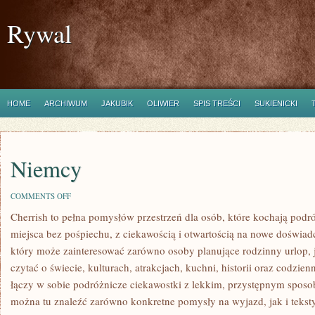
Rywal
HOME
ARCHIWUM
JAKUBIK
OLIWIER
SPIS TREŚCI
SUKIENICKI
Niemcy
ON
COMMENTS OFF
NIEMCY
Cherrish to pełna pomysłów przestrzeń dla osób, które kochają pod
miejsca bez pośpiechu, z ciekawością i otwartością na nowe doświadc
który może zainteresować zarówno osoby planujące rodzinny urlop, ja
czytać o świecie, kulturach, atrakcjach, kuchni, historii oraz codzie
łączy w sobie podróżnicze ciekawostki z lekkim, przystępnym spos
można tu znaleźć zarówno konkretne pomysły na wyjazd, jak i teksty