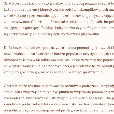
Serwis jest przyjazny dla czytelników, którzy chcą poznawać świat 
każdy potrzebuje encyklopedycznych opisów i skomplikowanych ana
tekstów, które są zrozumiałe, a jednocześnie zawierają wystarczająco
zainteresowanie. Cherrish może trafiać właśnie do takich osób, bo 
dostępny i inspirujący. To blog, który można czytać fragmentami, pr
wykorzystywać jako punkt wyjścia do dalszego planowania.
Duża liczba kierunków sprawia, że strona ma potencjał jako szeroki k
może znaleźć tu zarówno kraje bardzo popularne turystycznie, jak i 
różnorodność pozwala odkrywać miejsca, które wcześniej nie pojawi
największą wartością bloga podróżniczego jest właśnie to, że potraf
stronę czegoś nowego, nieoczywistego i wartego sprawdzenia.
Cherrish może również inspirować do rozmów o podróżach. Artykuły 
atrakcjach i zwyczajach mogą być punktem wyjścia do planowania
doświadczeń albo tworzenia listy miejsc, które warto zobaczyć. Dla p
samotnych podróżników taki serwis może stać się bazą tematów do 
bo podróże często zaczynają się od prostego pytania: dokąd tym ra