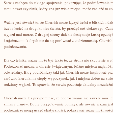
Serwis zachęca do takiego spojrzenia, pokazując, że podróżowanie 
temu nawet czytelnik, który zna już wiele miejsc, może znaleźć tu c
Ważne jest również to, że Cherrish może łączyć treści o bliskich i d
trzeba lecieć na drugi koniec świata, by przeżyć coś ciekawego. Cz
wyjazd nad morze. Z drugiej strony dalekie destynacje kuszą egzoty
krajobrazami, których nie da się porównać z codziennością. Cherrish
podróżowania.
Dla czytelnika ważne może być także to, że strona nie skupia się wy
Podróżować można w okresie świątecznym. Różne miejsca mają różny
odwiedziny. Blog podróżniczy taki jak Cherrish może inspirować prz
zarówno kierunki na ciepły wypoczynek, jak i miejsca dobre na zwied
rodzinny wyjazd. To sprawia, że serwis pozostaje aktualny niezależn
Cherrish może też przypominać, że podróżowanie nie zawsze musi b
zmiany planów. Dobre przygotowanie pomaga, ale równie ważna jest
podróżnicze mogą uczyć elastyczności, pokazywać różne możliwości 