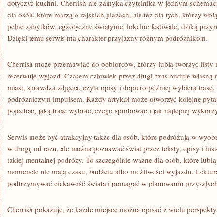
dotyczyć kuchni. Cherrish nie zamyka czytelnika w jednym schemaci
dla osób, które marzą o rajskich plażach, ale też dla tych, którzy wol
pełne zabytków, egzotyczne świątynie, lokalne festiwale, dziką przyr
Dzięki temu serwis ma charakter przyjazny różnym podróżnikom.
Cherrish może przemawiać do odbiorców, którzy lubią tworzyć listy 
rezerwuje wyjazd. Czasem człowiek przez długi czas buduje własną
miast, sprawdza zdjęcia, czyta opisy i dopiero później wybiera trasę
podróżniczym impulsem. Każdy artykuł może otworzyć kolejne pytan
pojechać, jaką trasę wybrać, czego spróbować i jak najlepiej wykorzy
Serwis może być atrakcyjny także dla osób, które podróżują w wyob
w drogę od razu, ale można poznawać świat przez teksty, opisy i hist
takiej mentalnej podróży. To szczególnie ważne dla osób, które lubi
momencie nie mają czasu, budżetu albo możliwości wyjazdu. Lektura
podtrzymywać ciekawość świata i pomagać w planowaniu przyszłyc
Cherrish pokazuje, że każde miejsce można opisać z wielu perspekt