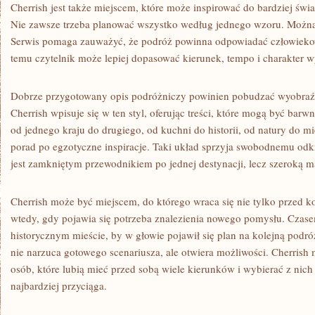
Cherrish jest także miejscem, które może inspirować do bardziej św
Nie zawsze trzeba planować wszystko według jednego wzoru. Moż
Serwis pomaga zauważyć, że podróż powinna odpowiadać człowiekowi
temu czytelnik może lepiej dopasować kierunek, tempo i charakter w
Dobrze przygotowany opis podróżniczy powinien pobudzać wyobraźni
Cherrish wpisuje się w ten styl, oferując treści, które mogą być bar
od jednego kraju do drugiego, od kuchni do historii, od natury do mi
porad po egzotyczne inspiracje. Taki układ sprzyja swobodnemu odkr
jest zamkniętym przewodnikiem po jednej destynacji, lecz szeroką m
Cherrish może być miejscem, do którego wraca się nie tylko przed 
wtedy, gdy pojawia się potrzeba znalezienia nowego pomysłu. Czase
historycznym mieście, by w głowie pojawił się plan na kolejną podróż
nie narzuca gotowego scenariusza, ale otwiera możliwości. Cherrish m
osób, które lubią mieć przed sobą wiele kierunków i wybierać z ni
najbardziej przyciąga.