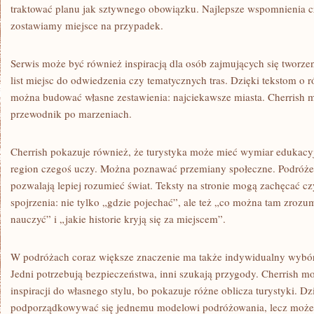
traktować planu jak sztywnego obowiązku. Najlepsze wspomnienia cz
zostawiamy miejsce na przypadek.
Serwis może być również inspiracją dla osób zajmujących się tworz
list miejsc do odwiedzenia czy tematycznych tras. Dzięki tekstom o r
można budować własne zestawienia: najciekawsze miasta. Cherrish m
przewodnik po marzeniach.
Cherrish pokazuje również, że turystyka może mieć wymiar edukacyj
region czegoś uczy. Można poznawać przemiany społeczne. Podróże 
pozwalają lepiej rozumieć świat. Teksty na stronie mogą zachęcać cz
spojrzenia: nie tylko „gdzie pojechać”, ale też „co można tam zrozu
nauczyć” i „jakie historie kryją się za miejscem”.
W podróżach coraz większe znaczenie ma także indywidualny wybór
Jedni potrzebują bezpieczeństwa, inni szukają przygody. Cherrish
inspiracji do własnego stylu, bo pokazuje różne oblicza turystyki. Dz
podporządkowywać się jednemu modelowi podróżowania, lecz może