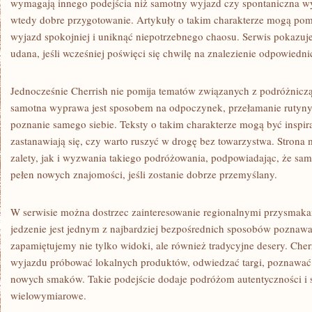
wymagają innego podejścia niż samotny wyjazd czy spontaniczna wy
wtedy dobre przygotowanie. Artykuły o takim charakterze mogą po
wyjazd spokojniej i uniknąć niepotrzebnego chaosu. Serwis pokazuj
udana, jeśli wcześniej poświęci się chwilę na znalezienie odpowiedni
Jednocześnie Cherrish nie pomija tematów związanych z podróżniczą
samotna wyprawa jest sposobem na odpoczynek, przełamanie rutyny
poznanie samego siebie. Teksty o takim charakterze mogą być inspira
zastanawiają się, czy warto ruszyć w drogę bez towarzystwa. Stro
zalety, jak i wyzwania takiego podróżowania, podpowiadając, że s
pełen nowych znajomości, jeśli zostanie dobrze przemyślany.
W serwisie można dostrzec zainteresowanie regionalnymi przysmak
jedzenie jest jednym z najbardziej bezpośrednich sposobów poznawan
zapamiętujemy nie tylko widoki, ale również tradycyjne desery. Che
wyjazdu próbować lokalnych produktów, odwiedzać targi, poznawać ku
nowych smaków. Takie podejście dodaje podróżom autentyczności i s
wielowymiarowe.