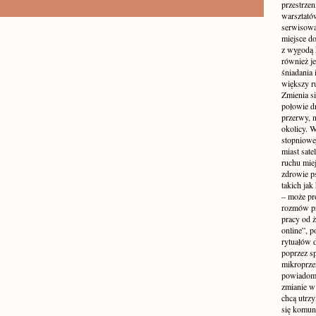
przestrzen
warsztató
serwisowa
miejsce do
z wygodą 
również je
śniadania 
większy r
Zmienia si
połowie dn
przerwy, n
okolicy. 
stopniowej
miast sate
ruchu mie
zdrowie ps
takich jak
– może pr
rozmów pr
pracy od 
online”, p
rytuałów 
poprzez s
mikroprze
powiadomi
zmianie w 
chcą utrz
się komuni