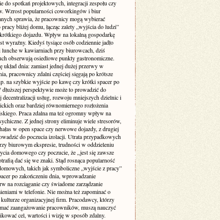
ie do spotkań projektowych, integracji zespołu czy
w. Wzrost popularności coworkingów i biur
nych sprawia, że pracownicy mogą wybierać
 pracy bliżej domu, łącząc zalety „wyjścia do ludzi”
krótkiego dojazdu. Wpływ na lokalną gospodarkę
st wyraźny. Kiedyś tysiące osób codziennie jadło
i lunche w kawiarniach przy biurowcach, dziś
uch obserwują osiedlowe punkty gastronomiczne.
ę układ dnia: zamiast jednej dużej przerwy w
ia, pracownicy zdalni częściej sięgają po krótsze
p. na szybkie wyjście po kawę czy krótki spacer po
W dłuższej perspektywie może to prowadzić do
 decentralizacji usług, rozwoju mniejszych dzielnic i
lickich oraz bardziej równomiernego rozłożenia
jskiego. Praca zdalna ma też ogromny wpływ na
ychiczne. Z jednej strony eliminuje wiele stresorów,
 hałas w open space czy nerwowe dojazdy, z drugiej
owadzić do poczucia izolacji. Utrata przypadkowych
zy biurowym ekspresie, trudności w oddzieleniu
życia domowego czy poczucie, że „jest się zawsze
otrafią dać się we znaki. Stąd rosnąca popularność
domowych, takich jak symboliczne „wyjście z pracy”
pacer po zakończeniu dnia, wprowadzanie
rw na rozciąganie czy świadome zarządzanie
eniami w telefonie. Nie można też zapominać o
kulturze organizacyjnej firm. Pracodawcy, którzy
ymać zaangażowanie pracowników, muszą nauczyć
kować cel, wartości i wizję w sposób zdalny.