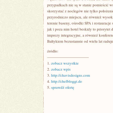
przypadkach nie są w stanie pomieścić ws
skorzystać z noclegów nie tylko położen
przyrodniczo miejscu, ale również wysok
terenie baseny, ośrodki SPA i restaurac
jak i poza nim hotel beskidy to priorytet 
imprezy integracyjne, a również konfer
Bałtykiem bezustannie od wielu lat radu
źródło:
———————————
1.
zobacz wszystkie
2.
zobacz wpis
3.
http://chavisdesigns.com
4.
http://chefbloggt.de
5.
sprawdź ofertę