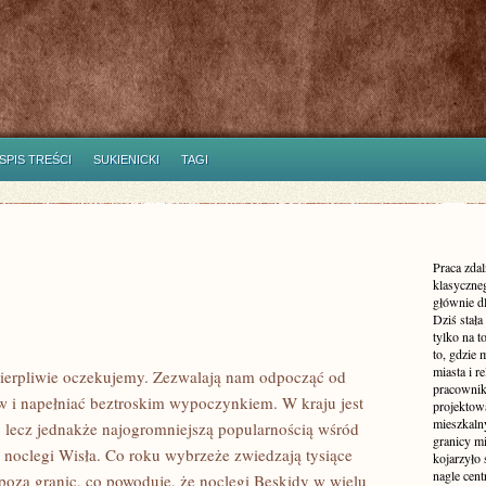
SPIS TREŚCI
SUKIENICKI
TAGI
Praca zdal
klasyczne
głównie dl
Dziś stała
tylko na 
to, gdzie 
miasta i r
ecierpliwie oczekujemy. Zezwalają nam odpocząć od
pracownik
 i napełniać beztroskim wypoczynkiem. W kraju jest
projektowa
mieszkaln
 lecz jednakże najogromniejszą popularnością wśród
granicy m
 noclegi Wisła. Co roku wybrzeże zwiedzają tysiące
kojarzyło
nagle cen
spoza granic, co powoduje, że noclegi Beskidy w wielu