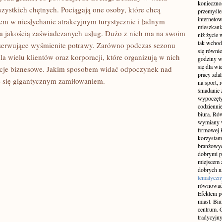
konieczno
zystkich chętnych. Pociągają one osoby, które chcą
przemyślen
interneto
iem w niesłychanie atrakcyjnym turystycznie i ładnym
mieszkania
a jakością zaświadczanych usług. Dużo z nich ma na swoim
niż życie 
tak wchod
je serwujące wyśmienite potrawy. Zarówno podczas sezonu
się równie
dla wielu klientów oraz korporacji, które organizują w nich
godziny w
się dla w
encje biznesowe. Jakim sposobem widać odpoczynek nad
pracy zda
je się gigantycznym zamiłowaniem.
na sport, 
śniadanie 
wypoczęty
codziennie
biura. Ró
wymiany w
firmowej 
korzystam
branżowyc
dobrymi p
miejscem z
dobrych n
tematyczn
równowad
Efektem po
miast. Bi
centrum. C
tradycyjny