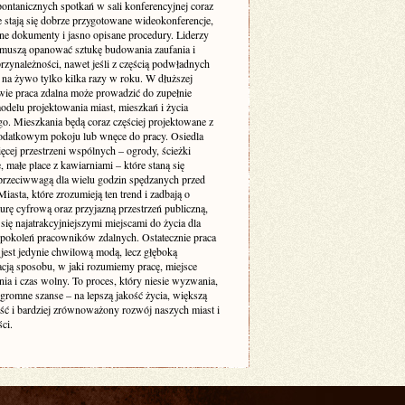
pontanicznych spotkań w sali konferencyjnej coraz
e stają się dobrze przygotowane wideokonferencje,
ne dokumenty i jasno opisane procedury. Liderzy
muszą opanować sztukę budowania zaufania i
rzynależności, nawet jeśli z częścią podwładnych
 na żywo tylko kilka razy w roku. W dłuższej
wie praca zdalna może prowadzić do zupełnie
delu projektowania miast, mieszkań i życia
go. Mieszkania będą coraz częściej projektowane z
odatkowym pokoju lub wnęce do pracy. Osiedla
ęcej przestrzeni wspólnych – ogrody, ścieżki
 małe place z kawiarniami – które staną się
 przeciwwagą dla wielu godzin spędzanych przed
iasta, które zrozumieją ten trend i zadbają o
turę cyfrową oraz przyjazną przestrzeń publiczną,
się najatrakcyjniejszymi miejscami do życia dla
 pokoleń pracowników zdalnych. Ostatecznie praca
 jest jedynie chwilową modą, lecz głęboką
acją sposobu, w jaki rozumiemy pracę, miejsce
ia i czas wolny. To proces, który niesie wyzwania,
ogromne szanse – na lepszą jakość życia, większą
ość i bardziej zrównoważony rozwój naszych miast i
ci.