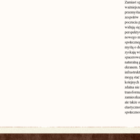
Zamiast s
ważniejsz
przemyśla
zespołów 
poczucia p
widują się
perspekty
nowego mo
społeczne
myślą o d
zyskają wi
spacerowe,
naturalną
ekranem. M
infrastruk
mogą stać 
kolejnych
zdalna nie
transform
zamieszkan
ale także 
elastyczn
społecznoś