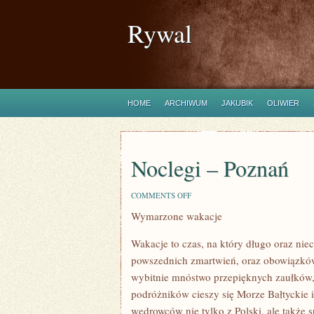
Rywal
HOME
ARCHIWUM
JAKUBIK
OLIWIER
Noclegi – Poznań
ON
COMMENTS OFF
NOCLEGI
Wymarzone wakacje
–
POZNAŃ
Wakacje to czas, na który długo oraz ni
powszednich zmartwień, oraz obowiązków
wybitnie mnóstwo przepięknych zaułków,
podróżników cieszy się Morze Bałtyckie i
wędrowców nie tylko z Polski, ale także 