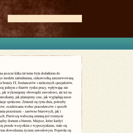
na jeszcze kilka lat temu była dodatkiem do
go modelu zatrudnienia, ciekawostką zarezerwowaną
a branży IT, freelancerów i nielicznych specjalistów.
 się jednym z filarów rynku pracy, wpływając nie
to, jak wykonujemy obowiązki zawodowe, ale też na
mieszkamy, jak planujemy czas, jak wyglądają nasze
elacje społeczne. Zmienił się rytm dnia, potrzeby
ów, oczekiwania wobec pracodawców i sposób
nia przestrzeni – zarówno biurowych, jak i
ych. Pierwszą widoczną zmianą jest rozmycie
iędzy domem a biurem. Miejsce, które kiedyś
 się przede wszystkim z wypoczynkiem, stało się
trum dowodzenia życiem zawodowym. Pojawiła się