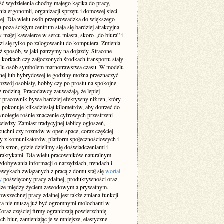
ść wydzielenia choćby małego kącika do pracy,
ia ergonomii, organizacji sprzętu i domowej sieci
wej. Dla wielu osób przeprowadzka do większego
 poza ścisłym centrum stała się bardziej atrakcyjna
w małej kawalerce w sercu miasta, skoro „do biura” i
zi się tylko po zalogowaniu do komputera. Zmienia
ż sposób, w jaki patrzymy na dojazdy. Stracone
 korkach czy zatłoczonych środkach transportu stały
ielu osób symbolem marnotrawstwa czasu. W modelu
lnej lub hybrydowej te godziny można przeznaczyć
rozwój osobisty, hobby czy po prostu na spokojne
z rodziną. Pracodawcy zauważają, że lepiej
 pracownik bywa bardziej efektywny niż ten, który
 pokonuje kilkadziesiąt kilometrów, aby dotrzeć do
wnolegle rośnie znaczenie cyfrowych przestrzeni
iedzy. Zamiast tradycyjnej tablicy ogłoszeń,
kuchni czy rozmów w open space, coraz częściej
y z komunikatorów, platform społecznościowych i
h stron, gdzie dzielimy się doświadczeniami i
raktykami. Dla wielu pracowników naturalnym
dobywania informacji o narzędziach, trendach i
awykach związanych z pracą z domu stał się
wortal
y
poświęcony pracy zdalnej, produktywności oraz
ze między życiem zawodowym a prywatnym.
wszechnej pracy zdalnej jest także zmiana funkcji
ura nie muszą już być ogromnymi molochami w
oraz częściej firmy ograniczają powierzchnię
ch biur, zamieniając je w mniejsze, elastyczne