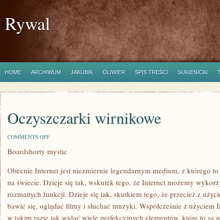
Rywal
HOME
ARCHIWUM
JAKUBIK
OLIWIER
SPIS TREŚCI
SUKIENICKI
Oczyszczarki wirnikowe
ON
COMMENTS OFF
OCZYSZCZARKI
Boardshorty mystic
WIRNIKOWE
Obecnie Internet jest niezmiernie legendarnym medium, z którego to
na świecie. Dzieje się tak, wskutek tego, że Internet możemy wykor
rozmaitych funkcji. Dzieje się tak, skutkiem tego, że przecież z uż
bawić się, oglądać filmy i słuchać muzyki. Współcześnie z użycie
w takim razie jak widać wiele perfekcyjnych elementów, które to s