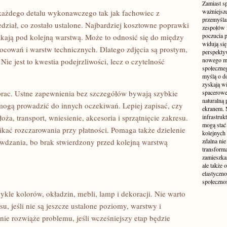
Zamiast s
ważniejsz
 każdego detalu wykonawczego tak jak fachowiec z
przemyśla
edział, co zostało ustalone. Najbardziej kosztowne poprawki
zespołów 
poczucia p
ikają pod kolejną warstwą. Może to odnosić się do między
widują się
cowań i warstw technicznych. Dlatego zdjęcia są prostym,
perspekty
nowego mo
ie jest to kwestia podejrzliwości, lecz o czytelność
społeczne
myślą o d
zyskają wi
prac. Ustne zapewnienia bez szczegółów bywają szybkie
spacerowe,
naturalną
mogą prowadzić do innych oczekiwań. Lepiej zapisać, czy
ekranem. M
a, transport, wniesienie, akcesoria i sprzątnięcie zakresu.
infrastruk
mogą stać 
nikać rozczarowania przy płatności. Pomaga także dzielenie
kolejnych
wdzania, bo brak stwierdzony przed kolejną warstwą
zdalna nie
transform
zamieszkan
ale także 
elastyczn
społecznoś
kle kolorów, okładzin, mebli, lamp i dekoracji. Nie warto
, jeśli nie są jeszcze ustalone poziomy, warstwy i
nie rozwiąże problemu, jeśli wcześniejszy etap będzie