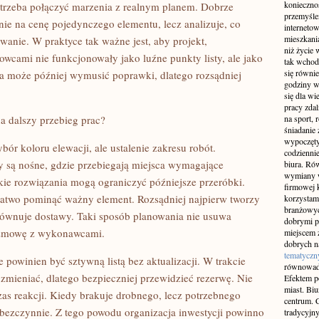
konieczno
 trzeba połączyć marzenia z realnym planem. Dobrze
przemyślen
ie na cenę pojedynczego elementu, lecz analizuje, co
interneto
mieszkania
anie. W praktyce tak ważne jest, aby projekt,
niż życie 
cami nie funkcjonowały jako luźne punkty listy, ale jako
tak wchod
się równie
a może później wymusić poprawki, dlatego rozsądniej
godziny w
się dla w
pracy zda
a dalszy przebieg prac?
na sport, 
śniadanie 
wypoczęty
bór koloru elewacji, ale ustalenie zakresu robót.
codziennie
 są nośne, gdzie przebiegają miejsca wymagające
biura. Ró
wymiany w
kie rozwiązania mogą ograniczyć późniejsze przeróbki.
firmowej 
 łatwo pominąć ważny element. Rozsądniej najpierw tworzy
korzystam
branżowyc
orównuje dostawy. Taki sposób planowania nie usuwa
dobrymi p
rozmowę z wykonawcami.
miejscem z
dobrych n
tematyczn
 powinien być sztywną listą bez aktualizacji. W trakcie
równowad
 zmieniać, dlatego bezpieczniej przewidzieć rezerwę. Nie
Efektem po
miast. Bi
czas reakcji. Kiedy brakuje drobnego, lecz potrzebnego
centrum. C
bezczynnie. Z tego powodu organizacja inwestycji powinno
tradycyjny