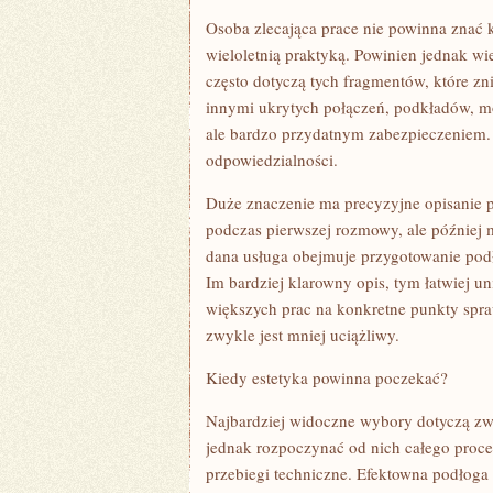
Osoba zlecająca prace nie powinna znać
wieloletnią praktyką. Powinien jednak wi
często dotyczą tych fragmentów, które zn
innymi ukrytych połączeń, podkładów, mo
ale bardzo przydatnym zabezpieczeniem. N
odpowiedzialności.
Duże znaczenie ma precyzyjne opisanie 
podczas pierwszej rozmowy, ale później 
dana usługa obejmuje przygotowanie podłoż
Im bardziej klarowny opis, tym łatwiej u
większych prac na konkretne punkty spra
zwykle jest mniej uciążliwy.
Kiedy estetyka powinna poczekać?
Najbardziej widoczne wybory dotyczą zwy
jednak rozpoczynać od nich całego procesu
przebiegi techniczne. Efektowna podłoga 