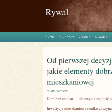
Rywal
HOME
ARCHIWUM
JAKUBIK
OLIWIER
Od pierwszej decyz
jakie elementy dobr
mieszkaniowej
ON
COMMENTS OFF
OD
Dom bez chaosu — dlaczego kolejność dz
PIERWSZEJ
DECYZJI
DO
Inwestycja mieszkaniowa rzadko zaczyna 
GOTOWEGO