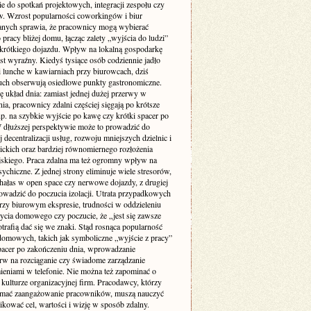
ie do spotkań projektowych, integracji zespołu czy
w. Wzrost popularności coworkingów i biur
nych sprawia, że pracownicy mogą wybierać
 pracy bliżej domu, łącząc zalety „wyjścia do ludzi”
krótkiego dojazdu. Wpływ na lokalną gospodarkę
st wyraźny. Kiedyś tysiące osób codziennie jadło
i lunche w kawiarniach przy biurowcach, dziś
uch obserwują osiedlowe punkty gastronomiczne.
ę układ dnia: zamiast jednej dużej przerwy w
ia, pracownicy zdalni częściej sięgają po krótsze
p. na szybkie wyjście po kawę czy krótki spacer po
W dłuższej perspektywie może to prowadzić do
 decentralizacji usług, rozwoju mniejszych dzielnic i
lickich oraz bardziej równomiernego rozłożenia
jskiego. Praca zdalna ma też ogromny wpływ na
ychiczne. Z jednej strony eliminuje wiele stresorów,
 hałas w open space czy nerwowe dojazdy, z drugiej
owadzić do poczucia izolacji. Utrata przypadkowych
zy biurowym ekspresie, trudności w oddzieleniu
życia domowego czy poczucie, że „jest się zawsze
otrafią dać się we znaki. Stąd rosnąca popularność
domowych, takich jak symboliczne „wyjście z pracy”
pacer po zakończeniu dnia, wprowadzanie
rw na rozciąganie czy świadome zarządzanie
eniami w telefonie. Nie można też zapominać o
kulturze organizacyjnej firm. Pracodawcy, którzy
ymać zaangażowanie pracowników, muszą nauczyć
kować cel, wartości i wizję w sposób zdalny.