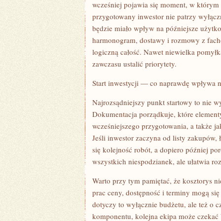
WNĘTRZA
wcześniej pojawia się moment, w którym
—
przygotowany inwestor nie patrzy wyłączn
JAKIE
ELEMENTY
będzie miało wpływ na późniejsze użytkow
DOBRZE
harmonogram, dostawy i rozmowy z fachow
SPRAWDZIĆ
PRZY
logiczną całość. Nawet niewielka pomyłk
INWESTYCJI
MIESZKANIOWEJ
zawczasu ustalić priorytety.
Start inwestycji — co naprawdę wpływa n
Najrozsądniejszy punkt startowy to nie wy
Dokumentacja porządkuje, które elementy
wcześniejszego przygotowania, a także ja
Jeśli inwestor zaczyna od listy zakupów,
się kolejność robót, a dopiero później p
wszystkich niespodzianek, ale ułatwia 
Warto przy tym pamiętać, że kosztorys nie
prac ceny, dostępność i terminy mogą się
dotyczy to wyłącznie budżetu, ale też o 
komponentu, kolejna ekipa może czekać 