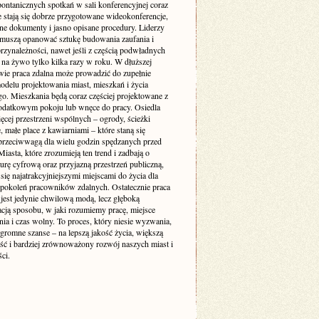
pontanicznych spotkań w sali konferencyjnej coraz
e stają się dobrze przygotowane wideokonferencje,
ne dokumenty i jasno opisane procedury. Liderzy
muszą opanować sztukę budowania zaufania i
rzynależności, nawet jeśli z częścią podwładnych
 na żywo tylko kilka razy w roku. W dłuższej
wie praca zdalna może prowadzić do zupełnie
delu projektowania miast, mieszkań i życia
go. Mieszkania będą coraz częściej projektowane z
odatkowym pokoju lub wnęce do pracy. Osiedla
ęcej przestrzeni wspólnych – ogrody, ścieżki
 małe place z kawiarniami – które staną się
 przeciwwagą dla wielu godzin spędzanych przed
iasta, które zrozumieją ten trend i zadbają o
turę cyfrową oraz przyjazną przestrzeń publiczną,
się najatrakcyjniejszymi miejscami do życia dla
 pokoleń pracowników zdalnych. Ostatecznie praca
 jest jedynie chwilową modą, lecz głęboką
acją sposobu, w jaki rozumiemy pracę, miejsce
ia i czas wolny. To proces, który niesie wyzwania,
ogromne szanse – na lepszą jakość życia, większą
ość i bardziej zrównoważony rozwój naszych miast i
ci.