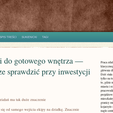
SPIS TREŚCI
SUKIENICKI
TAGI
ji do gotowego wnętrza —
Praca zdal
klasyczne
ze sprawdzić przy inwestycji
głównie dl
Dziś stała
tylko na 
to, gdzie 
miasta i r
pracownik
projektowa
mieszkaln
iałań ma tak duże znaczenie
granicy m
kojarzyło
się od samego wejścia ekipy na działkę. Znacznie
nagle cen