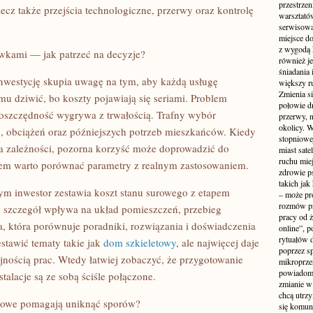
przestrzen
ecz także przejścia technologiczne, przerwy oraz kontrolę
warsztató
serwisowa
miejsce do
z wygodą 
wkami — jak patrzeć na decyzje?
również je
śniadania 
nwestycję skupia uwagę na tym, aby każdą usługę
większy r
Zmienia si
mu dziwić, bo koszty pojawiają się seriami. Problem
połowie dn
 oszczędność wygrywa z trwałością. Trafny wybór
przerwy, n
okolicy. 
, obciążeń oraz późniejszych potrzeb mieszkańców. Kiedy
stopniowej
ia zależności, pozorna korzyść może doprowadzić do
miast sate
ruchu mie
em warto porównać parametry z realnym zastosowaniem.
zdrowie ps
takich jak
m inwestor zestawia koszt stanu surowego z etapem
– może pr
rozmów pr
 szczegół wpływa na układ pomieszczeń, przebieg
pracy od 
, która porównuje poradniki, rozwiązania i doświadczenia
online”, p
rytuałów 
tawić tematy takie jak
dom szkieletowy
, ale najwięcej daje
poprzez s
ejnością prac. Wtedy łatwiej zobaczyć, że przygotowanie
mikroprze
powiadomi
talacje są ze sobą ściśle połączone.
zmianie w 
chcą utrz
ściowe pomagają uniknąć sporów?
się komuni