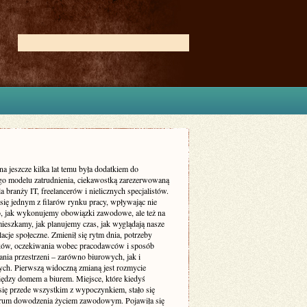
na jeszcze kilka lat temu była dodatkiem do
go modelu zatrudnienia, ciekawostką zarezerwowaną
a branży IT, freelancerów i nielicznych specjalistów.
 się jednym z filarów rynku pracy, wpływając nie
to, jak wykonujemy obowiązki zawodowe, ale też na
mieszkamy, jak planujemy czas, jak wyglądają nasze
elacje społeczne. Zmienił się rytm dnia, potrzeby
ów, oczekiwania wobec pracodawców i sposób
nia przestrzeni – zarówno biurowych, jak i
ych. Pierwszą widoczną zmianą jest rozmycie
iędzy domem a biurem. Miejsce, które kiedyś
 się przede wszystkim z wypoczynkiem, stało się
trum dowodzenia życiem zawodowym. Pojawiła się