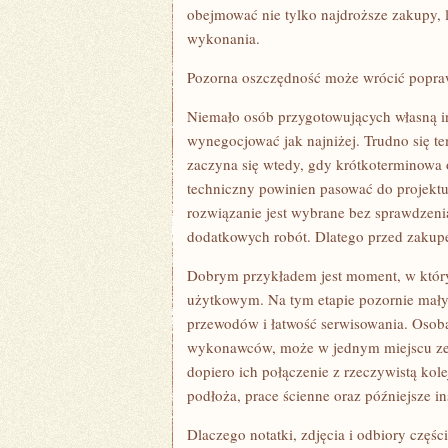
obejmować nie tylko najdroższe zakupy, l
wykonania.
Pozorna oszczędność może wrócić popra
Niemało osób przygotowujących własną i
wynegocjować jak najniżej. Trudno się te
zaczyna się wtedy, gdy krótkoterminowa
techniczny powinien pasować do projektu
rozwiązanie jest wybrane bez sprawdzen
dodatkowych robót. Dlatego przed zakup
Dobrym przykładem jest moment, w który
użytkowym. Na tym etapie pozornie mały
przewodów i łatwość serwisowania. Osoba
wykonawców, może w jednym miejscu zes
dopiero ich połączenie z rzeczywistą kol
podłoża, prace ścienne oraz późniejsze ins
Dlaczego notatki, zdjęcia i odbiory czę