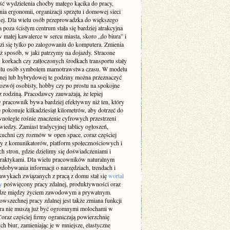
ść wydzielenia choćby małego kącika do pracy,
ia ergonomii, organizacji sprzętu i domowej sieci
wej. Dla wielu osób przeprowadzka do większego
 poza ścisłym centrum stała się bardziej atrakcyjna
w małej kawalerce w sercu miasta, skoro „do biura” i
zi się tylko po zalogowaniu do komputera. Zmienia
ż sposób, w jaki patrzymy na dojazdy. Stracone
 korkach czy zatłoczonych środkach transportu stały
ielu osób symbolem marnotrawstwa czasu. W modelu
lnej lub hybrydowej te godziny można przeznaczyć
rozwój osobisty, hobby czy po prostu na spokojne
z rodziną. Pracodawcy zauważają, że lepiej
 pracownik bywa bardziej efektywny niż ten, który
 pokonuje kilkadziesiąt kilometrów, aby dotrzeć do
wnolegle rośnie znaczenie cyfrowych przestrzeni
iedzy. Zamiast tradycyjnej tablicy ogłoszeń,
kuchni czy rozmów w open space, coraz częściej
y z komunikatorów, platform społecznościowych i
h stron, gdzie dzielimy się doświadczeniami i
raktykami. Dla wielu pracowników naturalnym
dobywania informacji o narzędziach, trendach i
awykach związanych z pracą z domu stał się
wortal
y
poświęcony pracy zdalnej, produktywności oraz
ze między życiem zawodowym a prywatnym.
wszechnej pracy zdalnej jest także zmiana funkcji
ura nie muszą już być ogromnymi molochami w
oraz częściej firmy ograniczają powierzchnię
ch biur, zamieniając je w mniejsze, elastyczne