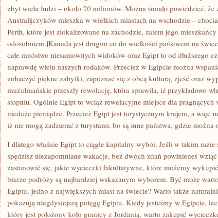
zbyt wielu ludzi – około 20 milionów. Można śmiało powiedzieć, ż
Australijczyków mieszka w wielkich miastach na wschodzie – chocia
Perth, które jest zlokalizowane na zachodzie, zatem jego mieszkańcy 
odosobnieni.|Kanada jest drugim co do wielkości państwem na świec
całe mnóstwo niesamowitych widoków oraz Egipt to od dłuższego c
naprawdę wielu naszych rodaków. Przecież w Egipcie można wspania
zobaczyć piękne zabytki, zapoznać się z obcą kulturą, zjeść oraz wy
muzułmańskie przeszły rewolucję, która sprawiła, iż przykładowo wła
stopniu. Ogólnie Egipt to wciąż rewelacyjne miejsce dla pragnącyc
nieduże pieniądze. Przecież Egipt jest turystycznym krajem, a więc
iż nie mogą zadzierać z turystami, bo są inne państwa, gdzie można
I dlatego właśnie Egipt to ciągle kapitalny wybór. Jeśli w takim razie
spędzisz niezapomniane wakacje, bez dwóch zdań powinieneś wziąć
zastanowić się, jakie wycieczki fakultatywne, które możemy wykupi
biurze podróży są najbardziej wskazanym wyborem. Być może warto 
Egiptu, jedno z największych miast na świecie? Warto także naturaln
pokazują niegdysiejszą potęgę Egiptu. Kiedy jesteśmy w Egipcie, le
który jest położony koło granicy z Jordanią, warto zakupić wycieczk