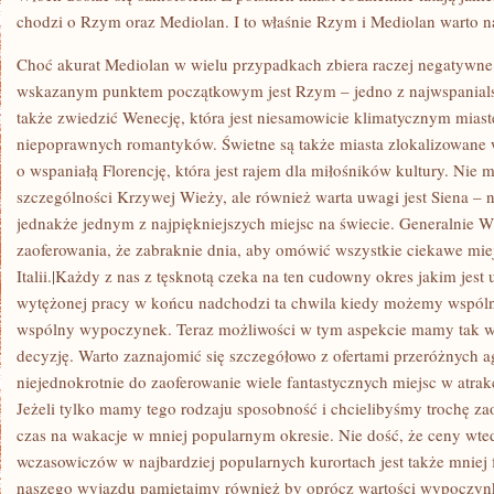
chodzi o Rzym oraz Mediolan. I to właśnie Rzym i Mediolan warto n
Choć akurat Mediolan w wielu przypadkach zbiera raczej negatywne o
wskazanym punktem początkowym jest Rzym – jedno z najwspanialsz
także zwiedzić Wenecję, która jest niesamowicie klimatycznym mias
niepoprawnych romantyków. Świetne są także miasta zlokalizowane 
o wspaniałą Florencję, która jest rajem dla miłośników kultury. Nie 
szczególności Krzywej Wieży, ale również warta uwagi jest Siena – ni
jednakże jednym z najpiękniejszych miejsc na świecie. Generalnie W
zaoferowania, że zabraknie dnia, aby omówić wszystkie ciekawe mie
Italii.|Każdy z nas z tęsknotą czeka na ten cudowny okres jakim jest 
wytężonej pracy w końcu nadchodzi ta chwila kiedy możemy wspólni
wspólny wypoczynek. Teraz możliwości w tym aspekcie mamy tak wiel
decyzję. Warto zaznajomić się szczegółowo z ofertami przeróżnych ag
niejednokrotnie do zaoferowanie wiele fantastycznych miejsc w atrak
Jeżeli tylko mamy tego rodzaju sposobność i chcielibyśmy trochę za
czas na wakacje w mniej popularnym okresie. Nie dość, że ceny wtedy
wczasowiczów w najbardziej popularnych kurortach jest także mniej f
naszego wyjazdu pamiętajmy również by oprócz wartości wypoczynko