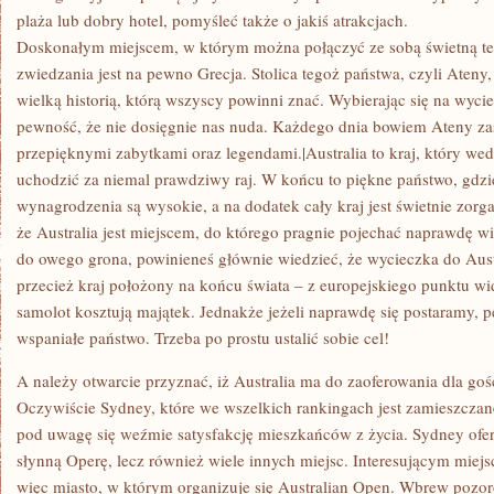
plaża lub dobry hotel, pomyśleć także o jakiś atrakcjach.
Doskonałym miejscem, w którym można połączyć ze sobą świetną tem
zwiedzania jest na pewno Grecja. Stolica tegoż państwa, czyli Ateny,
wielką historią, którą wszyscy powinni znać. Wybierając się na wyc
pewność, że nie dosięgnie nas nuda. Każdego dnia bowiem Ateny za
przepięknymi zabytkami oraz legendami.|Australia to kraj, który w
uchodzić za niemal prawdziwy raj. W końcu to piękne państwo, gdzie
wynagrodzenia są wysokie, a na dodatek cały kraj jest świetnie zorg
że Australia jest miejscem, do którego pragnie pojechać naprawdę wi
do owego grona, powinieneś głównie wiedzieć, że wycieczka do Austr
przecież kraj położony na końcu świata – z europejskiego punktu wi
samolot kosztują majątek. Jednakże jeżeli naprawdę się postaramy, 
wspaniałe państwo. Trzeba po prostu ustalić sobie cel!
A należy otwarcie przyznać, iż Australia ma do zaoferowania dla gośc
Oczywiście Sydney, które we wszelkich rankingach jest zamieszczane
pod uwagę się weźmie satysfakcję mieszkańców z życia. Sydney ofe
słynną Operę, lecz również wiele innych miejsc. Interesującym miej
więc miasto, w którym organizuje się Australian Open. Wbrew pozor