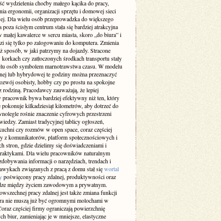
ść wydzielenia choćby małego kącika do pracy,
ia ergonomii, organizacji sprzętu i domowej sieci
wej. Dla wielu osób przeprowadzka do większego
 poza ścisłym centrum stała się bardziej atrakcyjna
w małej kawalerce w sercu miasta, skoro „do biura” i
zi się tylko po zalogowaniu do komputera. Zmienia
ż sposób, w jaki patrzymy na dojazdy. Stracone
 korkach czy zatłoczonych środkach transportu stały
ielu osób symbolem marnotrawstwa czasu. W modelu
lnej lub hybrydowej te godziny można przeznaczyć
rozwój osobisty, hobby czy po prostu na spokojne
z rodziną. Pracodawcy zauważają, że lepiej
 pracownik bywa bardziej efektywny niż ten, który
 pokonuje kilkadziesiąt kilometrów, aby dotrzeć do
wnolegle rośnie znaczenie cyfrowych przestrzeni
iedzy. Zamiast tradycyjnej tablicy ogłoszeń,
kuchni czy rozmów w open space, coraz częściej
y z komunikatorów, platform społecznościowych i
h stron, gdzie dzielimy się doświadczeniami i
raktykami. Dla wielu pracowników naturalnym
dobywania informacji o narzędziach, trendach i
awykach związanych z pracą z domu stał się
wortal
y
poświęcony pracy zdalnej, produktywności oraz
ze między życiem zawodowym a prywatnym.
wszechnej pracy zdalnej jest także zmiana funkcji
ura nie muszą już być ogromnymi molochami w
oraz częściej firmy ograniczają powierzchnię
ch biur, zamieniając je w mniejsze, elastyczne