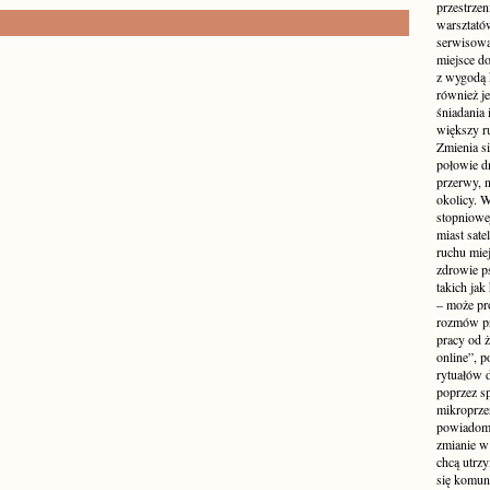
przestrzen
warsztató
serwisowa
miejsce do
z wygodą 
również je
śniadania 
większy r
Zmienia si
połowie dn
przerwy, n
okolicy. 
stopniowej
miast sate
ruchu mie
zdrowie ps
takich jak
– może pr
rozmów pr
pracy od 
online”, p
rytuałów 
poprzez s
mikroprze
powiadomi
zmianie w 
chcą utrz
się komuni