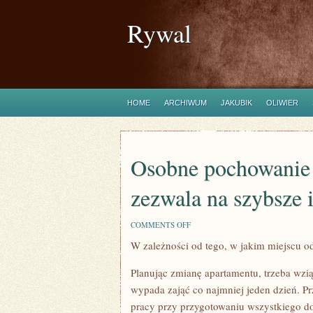
Rywal
HOME
ARCHIWUM
JAKUBIK
OLIWIER
Osobne pochowanie 
zezwala na szybsze
ON
COMMENTS OFF
OSOBNE
W zależności od tego, w jakim miejscu od
POCHOWANIE
WSZELKICH
SWOICH
Planując zmianę apartamentu, trzeba wzią
RZECZY
ZEZWALA
wypada zająć co najmniej jeden dzień. P
NA
pracy przy przygotowaniu wszystkiego d
SZYBSZE