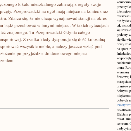
konieczno
czonego lokalu mieszkalnego zabierają z reguły swoje
przemyślen
 sprzęty. Przeprowadzki na ogół mają miejsce na koniec oraz
interneto
mieszkania
ru. Zdarza się, że nie chcąc wynajmować stancji na okres
niż życie 
u bądź przechować w innymi miejscu. W takich sytuacjach
tak wchod
się równie
b też znajomego. Tu Przeprowadzki Gdynia całego
godziny w
ansportowej. Z rzadka kiedy dysponuje się dość kolosalną
się dla w
pracy zda
nsportować wszystkie meble, a należy jeszcze wziąć pod
na sport, 
łożenie po przyjeździe do docelowego miejsca.
śniadanie 
wypoczęty
dzeniem.
codziennie
biura. Ró
wymiany w
firmowej 
korzystam
branżowyc
dobrymi p
miejscem z
dobrych n
tematyczn
równowad
Efektem po
miast. Bi
centrum. C
tradycyjny