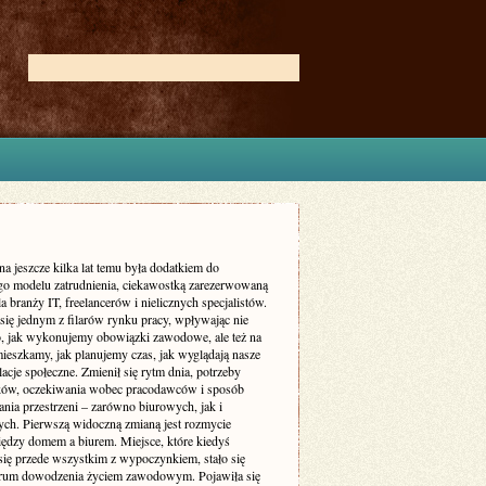
na jeszcze kilka lat temu była dodatkiem do
go modelu zatrudnienia, ciekawostką zarezerwowaną
a branży IT, freelancerów i nielicznych specjalistów.
 się jednym z filarów rynku pracy, wpływając nie
to, jak wykonujemy obowiązki zawodowe, ale też na
mieszkamy, jak planujemy czas, jak wyglądają nasze
elacje społeczne. Zmienił się rytm dnia, potrzeby
ów, oczekiwania wobec pracodawców i sposób
nia przestrzeni – zarówno biurowych, jak i
ych. Pierwszą widoczną zmianą jest rozmycie
iędzy domem a biurem. Miejsce, które kiedyś
 się przede wszystkim z wypoczynkiem, stało się
trum dowodzenia życiem zawodowym. Pojawiła się