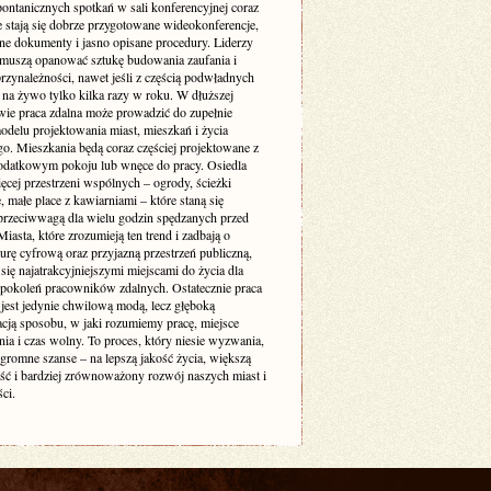
pontanicznych spotkań w sali konferencyjnej coraz
e stają się dobrze przygotowane wideokonferencje,
ne dokumenty i jasno opisane procedury. Liderzy
muszą opanować sztukę budowania zaufania i
rzynależności, nawet jeśli z częścią podwładnych
 na żywo tylko kilka razy w roku. W dłuższej
wie praca zdalna może prowadzić do zupełnie
delu projektowania miast, mieszkań i życia
go. Mieszkania będą coraz częściej projektowane z
odatkowym pokoju lub wnęce do pracy. Osiedla
ęcej przestrzeni wspólnych – ogrody, ścieżki
 małe place z kawiarniami – które staną się
 przeciwwagą dla wielu godzin spędzanych przed
iasta, które zrozumieją ten trend i zadbają o
turę cyfrową oraz przyjazną przestrzeń publiczną,
się najatrakcyjniejszymi miejscami do życia dla
 pokoleń pracowników zdalnych. Ostatecznie praca
 jest jedynie chwilową modą, lecz głęboką
acją sposobu, w jaki rozumiemy pracę, miejsce
ia i czas wolny. To proces, który niesie wyzwania,
ogromne szanse – na lepszą jakość życia, większą
ość i bardziej zrównoważony rozwój naszych miast i
ci.