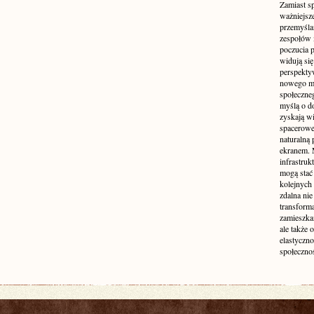
Zamiast s
ważniejsz
przemyśla
zespołów 
poczucia p
widują się
perspekty
nowego mo
społeczne
myślą o d
zyskają wi
spacerowe,
naturalną
ekranem. M
infrastruk
mogą stać 
kolejnych
zdalna nie
transform
zamieszkan
ale także 
elastyczn
społecznoś