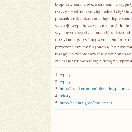
ICH
kłopotów mają zawsze studenci; z wypoży
WYPAKOWANIE
rzeczy osobiste, rzadziej meble i ciężkie
początku roku akademickiego bądź semest
wakacji, wypada wszystko zabrać do dom
wystarcza z reguły samochód rodzica lu
mieszkania potrzebują wynajęcia firmy tr
przyczepą czy też furgonetką, by przetra
uwagę ich zdemontowanie oraz ponowne z
Należałoby umówić się z firmą z wyprze
1.
wpisy
2.
wpisy
3.
http://broeker-immobilien.de/spis-tresci
4.
teksty
5.
http://bs-sinzig.de/spis-tresci