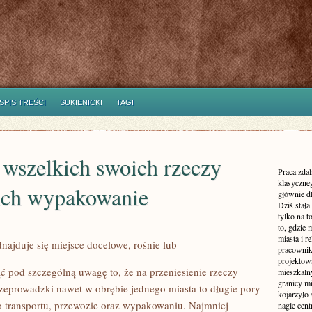
SPIS TREŚCI
SUKIENICKI
TAGI
wszelkich swoich rzeczy
Praca zdal
klasyczne
 ich wypakowanie
głównie dl
Dziś stała
tylko na 
to, gdzie 
miasta i r
najduje się miejsce docelowe, rośnie lub
pracownik
projektowa
ć pod szczególną uwagę to, że na przeniesienie rzeczy
mieszkaln
granicy m
rzeprowadzki nawet w obrębie jednego miasta to długie pory
kojarzyło
o transportu, przewozie oraz wypakowaniu. Najmniej
nagle cen