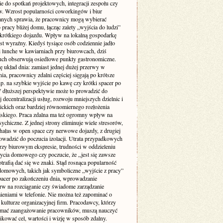
ie do spotkań projektowych, integracji zespołu czy
w. Wzrost popularności coworkingów i biur
nych sprawia, że pracownicy mogą wybierać
 pracy bliżej domu, łącząc zalety „wyjścia do ludzi”
krótkiego dojazdu. Wpływ na lokalną gospodarkę
st wyraźny. Kiedyś tysiące osób codziennie jadło
i lunche w kawiarniach przy biurowcach, dziś
uch obserwują osiedlowe punkty gastronomiczne.
ę układ dnia: zamiast jednej dużej przerwy w
ia, pracownicy zdalni częściej sięgają po krótsze
p. na szybkie wyjście po kawę czy krótki spacer po
W dłuższej perspektywie może to prowadzić do
 decentralizacji usług, rozwoju mniejszych dzielnic i
lickich oraz bardziej równomiernego rozłożenia
jskiego. Praca zdalna ma też ogromny wpływ na
ychiczne. Z jednej strony eliminuje wiele stresorów,
 hałas w open space czy nerwowe dojazdy, z drugiej
owadzić do poczucia izolacji. Utrata przypadkowych
zy biurowym ekspresie, trudności w oddzieleniu
życia domowego czy poczucie, że „jest się zawsze
otrafią dać się we znaki. Stąd rosnąca popularność
domowych, takich jak symboliczne „wyjście z pracy”
pacer po zakończeniu dnia, wprowadzanie
rw na rozciąganie czy świadome zarządzanie
eniami w telefonie. Nie można też zapominać o
kulturze organizacyjnej firm. Pracodawcy, którzy
ymać zaangażowanie pracowników, muszą nauczyć
kować cel, wartości i wizję w sposób zdalny.