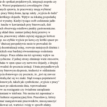
ie do spotkań projektowych, integracji zespołu czy
w. Wzrost popularności coworkingów i biur
nych sprawia, że pracownicy mogą wybierać
 pracy bliżej domu, łącząc zalety „wyjścia do ludzi”
krótkiego dojazdu. Wpływ na lokalną gospodarkę
st wyraźny. Kiedyś tysiące osób codziennie jadło
i lunche w kawiarniach przy biurowcach, dziś
uch obserwują osiedlowe punkty gastronomiczne.
ę układ dnia: zamiast jednej dużej przerwy w
ia, pracownicy zdalni częściej sięgają po krótsze
p. na szybkie wyjście po kawę czy krótki spacer po
W dłuższej perspektywie może to prowadzić do
 decentralizacji usług, rozwoju mniejszych dzielnic i
lickich oraz bardziej równomiernego rozłożenia
jskiego. Praca zdalna ma też ogromny wpływ na
ychiczne. Z jednej strony eliminuje wiele stresorów,
 hałas w open space czy nerwowe dojazdy, z drugiej
owadzić do poczucia izolacji. Utrata przypadkowych
zy biurowym ekspresie, trudności w oddzieleniu
życia domowego czy poczucie, że „jest się zawsze
otrafią dać się we znaki. Stąd rosnąca popularność
domowych, takich jak symboliczne „wyjście z pracy”
pacer po zakończeniu dnia, wprowadzanie
rw na rozciąganie czy świadome zarządzanie
eniami w telefonie. Nie można też zapominać o
kulturze organizacyjnej firm. Pracodawcy, którzy
ymać zaangażowanie pracowników, muszą nauczyć
kować cel, wartości i wizję w sposób zdalny.