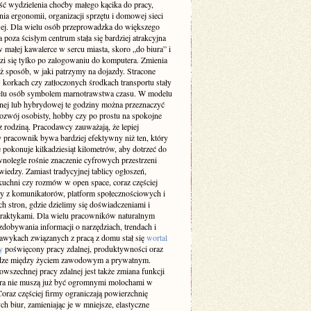
ść wydzielenia choćby małego kącika do pracy,
ia ergonomii, organizacji sprzętu i domowej sieci
wej. Dla wielu osób przeprowadzka do większego
 poza ścisłym centrum stała się bardziej atrakcyjna
w małej kawalerce w sercu miasta, skoro „do biura” i
zi się tylko po zalogowaniu do komputera. Zmienia
ż sposób, w jaki patrzymy na dojazdy. Stracone
 korkach czy zatłoczonych środkach transportu stały
ielu osób symbolem marnotrawstwa czasu. W modelu
lnej lub hybrydowej te godziny można przeznaczyć
rozwój osobisty, hobby czy po prostu na spokojne
z rodziną. Pracodawcy zauważają, że lepiej
 pracownik bywa bardziej efektywny niż ten, który
 pokonuje kilkadziesiąt kilometrów, aby dotrzeć do
wnolegle rośnie znaczenie cyfrowych przestrzeni
iedzy. Zamiast tradycyjnej tablicy ogłoszeń,
kuchni czy rozmów w open space, coraz częściej
y z komunikatorów, platform społecznościowych i
h stron, gdzie dzielimy się doświadczeniami i
raktykami. Dla wielu pracowników naturalnym
dobywania informacji o narzędziach, trendach i
awykach związanych z pracą z domu stał się
wortal
y
poświęcony pracy zdalnej, produktywności oraz
ze między życiem zawodowym a prywatnym.
wszechnej pracy zdalnej jest także zmiana funkcji
ura nie muszą już być ogromnymi molochami w
oraz częściej firmy ograniczają powierzchnię
ch biur, zamieniając je w mniejsze, elastyczne