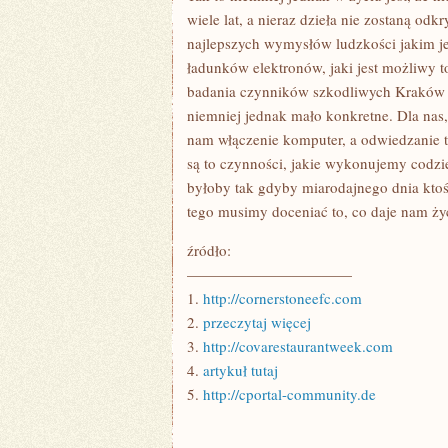
wiele lat, a nieraz dzieła nie zostaną odk
najlepszych wymysłów ludzkości jakim je
ładunków elektronów, jaki jest możliwy t
badania czynników szkodliwych Kraków wi
niemniej jednak mało konkretne. Dla nas,
nam włączenie komputer, a odwiedzanie te
są to czynności, jakie wykonujemy codzien
byłoby tak gdyby miarodajnego dnia ktoś
tego musimy doceniać to, co daje nam życi
źródło:
———————————
1.
http://cornerstoneefc.com
2.
przeczytaj więcej
3.
http://covarestaurantweek.com
4.
artykuł tutaj
5.
http://cportal-community.de