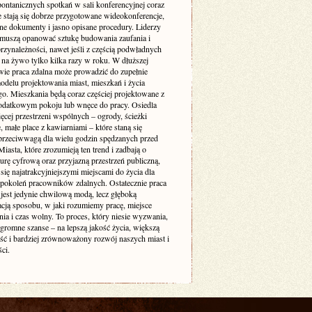
pontanicznych spotkań w sali konferencyjnej coraz
e stają się dobrze przygotowane wideokonferencje,
ne dokumenty i jasno opisane procedury. Liderzy
muszą opanować sztukę budowania zaufania i
rzynależności, nawet jeśli z częścią podwładnych
 na żywo tylko kilka razy w roku. W dłuższej
wie praca zdalna może prowadzić do zupełnie
delu projektowania miast, mieszkań i życia
go. Mieszkania będą coraz częściej projektowane z
odatkowym pokoju lub wnęce do pracy. Osiedla
ęcej przestrzeni wspólnych – ogrody, ścieżki
 małe place z kawiarniami – które staną się
 przeciwwagą dla wielu godzin spędzanych przed
iasta, które zrozumieją ten trend i zadbają o
turę cyfrową oraz przyjazną przestrzeń publiczną,
się najatrakcyjniejszymi miejscami do życia dla
 pokoleń pracowników zdalnych. Ostatecznie praca
 jest jedynie chwilową modą, lecz głęboką
acją sposobu, w jaki rozumiemy pracę, miejsce
ia i czas wolny. To proces, który niesie wyzwania,
ogromne szanse – na lepszą jakość życia, większą
ość i bardziej zrównoważony rozwój naszych miast i
ci.