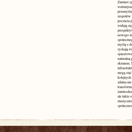
Zamiast s
ważniejsz
przemyśla
zespołów 
poczucia p
widują się
perspekty
nowego mo
społeczne
myślą o d
zyskają wi
spacerowe,
naturalną
ekranem. M
infrastruk
mogą stać 
kolejnych
zdalna nie
transform
zamieszkan
ale także 
elastyczn
społecznoś