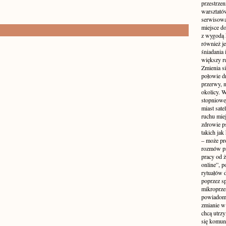
przestrzen
warsztató
serwisowa
miejsce do
z wygodą 
również je
śniadania 
większy r
Zmienia si
połowie dn
przerwy, n
okolicy. 
stopniowej
miast sate
ruchu mie
zdrowie ps
takich jak
– może pr
rozmów pr
pracy od 
online”, p
rytuałów 
poprzez s
mikroprze
powiadomi
zmianie w 
chcą utrz
się komuni