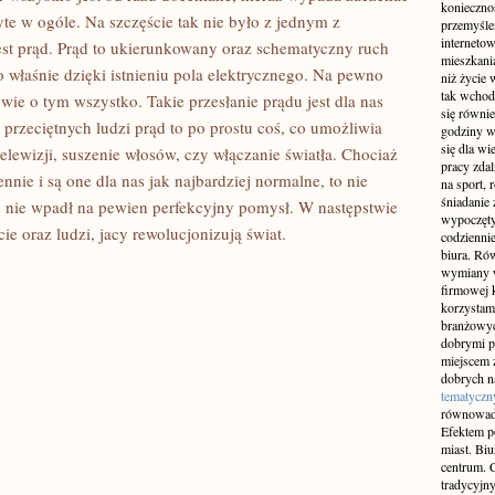
konieczno
ryte w ogóle. Na szczęście tak nie było z jednym z
przemyślen
interneto
st prąd. Prąd to ukierunkowany oraz schematyczny ruch
mieszkania
o właśnie dzięki istnieniu pola elektrycznego. Na pewno
niż życie 
tak wchod
e o tym wszystko. Takie przesłanie prądu jest dla nas
się równie
 przeciętnych ludzi prąd to po prostu coś, co umożliwia
godziny w
się dla w
lewizji, suszenie włosów, czy włączanie światła. Chociaż
pracy zda
nie i są one dla nas jak najbardziej normalne, to nie
na sport, 
śniadanie 
 nie wpadł na pewien perfekcyjny pomysł. W następstwie
wypoczęty
e oraz ludzi, jacy rewolucjonizują świat.
codziennie
biura. Ró
wymiany w
firmowej 
korzystam
branżowyc
dobrymi p
miejscem z
dobrych n
tematyczn
równowad
Efektem po
miast. Bi
centrum. C
tradycyjny