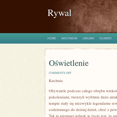
Rywal
HOME
ARCHIWUM
JAKUBIK
OLIWIER
Oświetlenie
ON
COMMENTS OFF
OŚWIETLENIE
Kuchnia
Obywatele podczas całego obrębu wiekow
pokoleniami, tworzyli wybitnie dużo atr
tempie stały się niezwykle legendarne rew
codziennego do dzisiaj dzień, choć z pe
Tak to niemniej jednak w życiu jest, że 