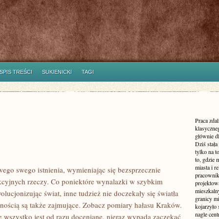
SPIS TREŚCI
SUKIENICKI
TAGI
Praca zdal
klasyczne
głównie dl
Dziś stała
tylko na 
to, gdzie 
miasta i r
ego swego istnienia, wymieniając się bezsprzecznie
pracownik
akcyjnych rzeczy. Co poniektóre wynalazki w szybkim
projektowa
mieszkaln
olucjonizując świat, inne tudzież nie doczekały się światła
granicy m
wnością są także zajmujące. Zobacz pomiary hałasu Kraków.
kojarzyło
nagle cen
nie wszystko jest od razu doceniane, nieraz wypada zaczekać