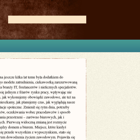
na jeszcze kilka lat temu była dodatkiem do
go modelu zatrudnienia, ciekawostką zarezerwowaną
a branży IT, freelancerów i nielicznych specjalistów.
 się jednym z filarów rynku pracy, wpływając nie
to, jak wykonujemy obowiązki zawodowe, ale też na
mieszkamy, jak planujemy czas, jak wyglądają nasze
elacje społeczne. Zmienił się rytm dnia, potrzeby
ów, oczekiwania wobec pracodawców i sposób
nia przestrzeni – zarówno biurowych, jak i
ych. Pierwszą widoczną zmianą jest rozmycie
iędzy domem a biurem. Miejsce, które kiedyś
 się przede wszystkim z wypoczynkiem, stało się
trum dowodzenia życiem zawodowym. Pojawiła się