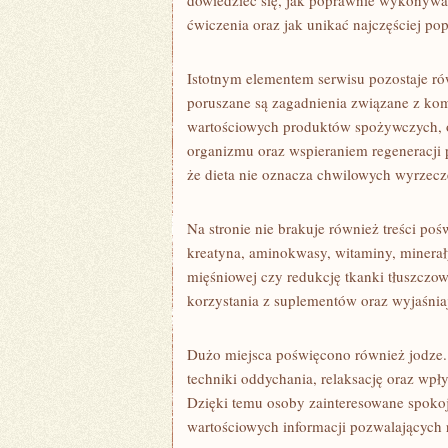
dowiedzieć się, jak poprawnie wykonywać
ćwiczenia oraz jak unikać najczęściej po
Istotnym elementem serwisu pozostaje ró
poruszane są zagadnienia związane z k
wartościowych produktów spożywczych,
organizmu oraz wspieraniem regeneracji
że dieta nie oznacza chwilowych wyrzec
Na stronie nie brakuje również treści 
kreatyna, aminokwasy, witaminy, minerał
mięśniowej czy redukcję tkanki tłuszczow
korzystania z suplementów oraz wyjaśniaj
Dużo miejsca poświęcono również jodze. 
techniki oddychania, relaksację oraz wpły
Dzięki temu osoby zainteresowane spokoj
wartościowych informacji pozwalających 