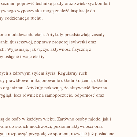
 sezonu, poprawić technikę jazdy oraz zwiększyć komfort
ktywnego wypoczynku mogą znaleźć inspiracje do
rmy codziennego ruchu.
one modelowaniu ciała. Artykuły przedstawiają zasady
anki tłuszczowej, poprawy proporcji sylwetki oraz
h. Wyjaśniają, jak łączyć aktywność fizyczną z
 osiągać trwałe efekty.
nych z zdrowym stylem życia. Regularny ruch
jący prawidłowe funkcjonowanie układu krążenia, układu
o organizmu. Artykuły pokazują, że aktywność fizyczna
ygląd, lecz również na samopoczucie, odporność oraz
e są do osób w każdym wieku. Zarówno osoby młode, jak i
ane do swoich możliwości, poziomu aktywności oraz
ają rozpocząć przygodę ze sportem, rozwijać już posiadane