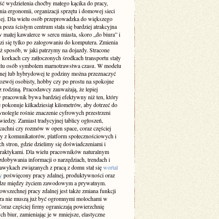
ść wydzielenia choćby małego kącika do pracy,
ia ergonomii, organizacji sprzętu i domowej sieci
wej. Dla wielu osób przeprowadzka do większego
 poza ścisłym centrum stała się bardziej atrakcyjna
w małej kawalerce w sercu miasta, skoro „do biura” i
zi się tylko po zalogowaniu do komputera. Zmienia
ż sposób, w jaki patrzymy na dojazdy. Stracone
 korkach czy zatłoczonych środkach transportu stały
ielu osób symbolem marnotrawstwa czasu. W modelu
lnej lub hybrydowej te godziny można przeznaczyć
rozwój osobisty, hobby czy po prostu na spokojne
z rodziną. Pracodawcy zauważają, że lepiej
 pracownik bywa bardziej efektywny niż ten, który
 pokonuje kilkadziesiąt kilometrów, aby dotrzeć do
wnolegle rośnie znaczenie cyfrowych przestrzeni
iedzy. Zamiast tradycyjnej tablicy ogłoszeń,
kuchni czy rozmów w open space, coraz częściej
y z komunikatorów, platform społecznościowych i
h stron, gdzie dzielimy się doświadczeniami i
raktykami. Dla wielu pracowników naturalnym
dobywania informacji o narzędziach, trendach i
awykach związanych z pracą z domu stał się
wortal
y
poświęcony pracy zdalnej, produktywności oraz
ze między życiem zawodowym a prywatnym.
wszechnej pracy zdalnej jest także zmiana funkcji
ura nie muszą już być ogromnymi molochami w
oraz częściej firmy ograniczają powierzchnię
ch biur, zamieniając je w mniejsze, elastyczne