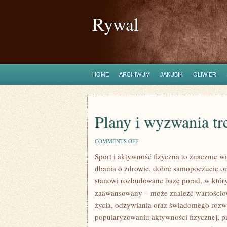
Rywal
HOME
ARCHIWUM
JAKUBIK
OLIWIER
Plany i wyzwania t
ON
COMMENTS OFF
PLANY
Sport i aktywność fizyczna to znacznie wi
I
WYZWANIA
dbania o zdrowie, dobre samopoczucie or
TRENINGOWE
stanowi rozbudowane bazę porad, w który
zaawansowany – może znaleźć wartościow
życia, odżywiania oraz świadomego rozwij
popularyzowaniu aktywności fizycznej, pr