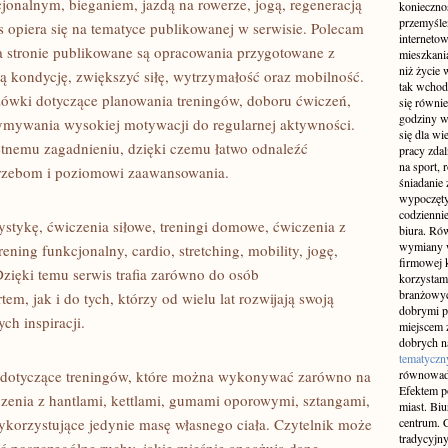
jonalnym, bieganiem, jazdą na rowerze, jogą, regeneracją
konieczno
przemyślen
opiera się na tematyce publikowanej w serwisie. Polecam
interneto
Na stronie publikowane są opracowania przygotowane z
mieszkania
niż życie 
 kondycję, zwiększyć siłę, wytrzymałość oraz mobilność.
tak wchod
azówki dotyczące planowania treningów, doboru ćwiczeń,
się równie
godziny w
mywania wysokiej motywacji do regularnej aktywności.
się dla w
etnemu zagadnieniu, dzięki czemu łatwo odnaleźć
pracy zda
na sport, 
trzebom i poziomowi zaawansowania.
śniadanie 
wypoczęty
codziennie
ystykę, ćwiczenia siłowe, treningi domowe, ćwiczenia z
biura. Ró
wymiany w
ening funkcjonalny, cardio, stretching, mobility, jogę,
firmowej 
Dzięki temu serwis trafia zarówno do osób
korzystam
branżowyc
m, jak i do tych, którzy od wielu lat rozwijają swoją
dobrymi p
ch inspiracji.
miejscem z
dobrych n
tematyczn
ły dotyczące treningów, które można wykonywać zarówno na
równowad
Efektem po
czenia z hantlami, kettlami, gumami oporowymi, sztangami,
miast. Bi
korzystujące jedynie masę własnego ciała. Czytelnik może
centrum. C
tradycyjny