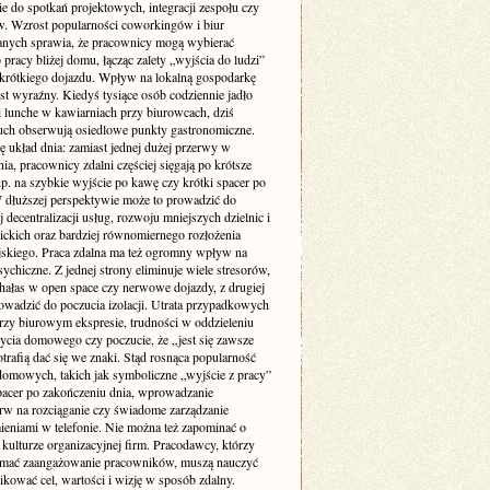
ie do spotkań projektowych, integracji zespołu czy
w. Wzrost popularności coworkingów i biur
nych sprawia, że pracownicy mogą wybierać
 pracy bliżej domu, łącząc zalety „wyjścia do ludzi”
krótkiego dojazdu. Wpływ na lokalną gospodarkę
st wyraźny. Kiedyś tysiące osób codziennie jadło
i lunche w kawiarniach przy biurowcach, dziś
uch obserwują osiedlowe punkty gastronomiczne.
ę układ dnia: zamiast jednej dużej przerwy w
ia, pracownicy zdalni częściej sięgają po krótsze
p. na szybkie wyjście po kawę czy krótki spacer po
W dłuższej perspektywie może to prowadzić do
 decentralizacji usług, rozwoju mniejszych dzielnic i
lickich oraz bardziej równomiernego rozłożenia
jskiego. Praca zdalna ma też ogromny wpływ na
ychiczne. Z jednej strony eliminuje wiele stresorów,
 hałas w open space czy nerwowe dojazdy, z drugiej
owadzić do poczucia izolacji. Utrata przypadkowych
zy biurowym ekspresie, trudności w oddzieleniu
życia domowego czy poczucie, że „jest się zawsze
otrafią dać się we znaki. Stąd rosnąca popularność
domowych, takich jak symboliczne „wyjście z pracy”
pacer po zakończeniu dnia, wprowadzanie
rw na rozciąganie czy świadome zarządzanie
eniami w telefonie. Nie można też zapominać o
kulturze organizacyjnej firm. Pracodawcy, którzy
ymać zaangażowanie pracowników, muszą nauczyć
kować cel, wartości i wizję w sposób zdalny.