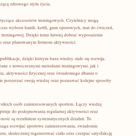
zącą zdrowego stylu życia.
otyczące akcesoriów treningowych. Czytelnicy mogą
czas wyboru hantli, kettli, gum oporowych, mat do ćwiczeń,
treningowej. Dzięki temu łatwiej dobrać wyposażenie
m oraz planowanym formom aktywności.
publikacje, dzięki którym baza wiedzy stale się rozwija.
zane z nowoczesnymi metodami treningowymi, jak i
ia, aktywności fizycznej oraz świadomego dbania o
ie poszerzać swoją wiedzę oraz poznawać kolejne sposoby
zystkich osób zainteresowanych sportem. Łączy wiedzę
spiruje do podejmowania regularnej aktywności oraz
wność są rezultatem systematycznych działań. To
maga rozwijać sportowe zainteresowania, świadomie
izm, skuteczniej regenerować ciało oraz czerpać satysfakcję