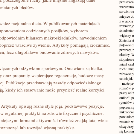
 poszczególne ruchy, jakie mięśnie angażują dane
przestrzen
pełnianych błędów.
warsztató
serwisowa
miejsce do
z wygodą 
wnież racjonalna dieta. W publikowanych materiałach
również je
omponowaniem codziennych posiłków, wyborem
śniadania 
większy r
 odpowiednim bilansem makroskładników, nawodnieniem
Zmienia si
 poprzez właściwe żywienie. Artykuły pomagają zrozumieć,
połowie dn
przerwy, n
zeń, lecz długofalowe budowanie zdrowych nawyków.
okolicy. 
stopniowej
miast sate
poświęconych odżywkom sportowym. Omawiane są białka,
ruchu mie
zdrowie ps
y oraz preparaty wspierające regenerację, budowę masy
takich jak
ej. Publikacje przedstawiają zasady odpowiedzialnego
– może pr
rozmów pr
ą, kiedy ich stosowanie może przynieść realne korzyści.
pracy od 
online”, p
rytuałów 
Artykuły opisują różne style jogi, podstawowe pozycje,
poprzez s
mikroprze
w regularnej praktyki na zdrowie fizyczne i psychiczne.
powiadomi
niejszymi formami aktywności również znajdą tutaj wiele
zmianie w 
chcą utrz
rozpocząć lub rozwijać własną praktykę.
się komuni