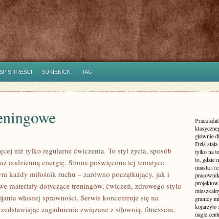
SPIS TREŚCI
SUKIENICKI
TAGI
reningowe
Praca zdal
klasyczne
głównie dl
Dziś stała
ęcej niż tylko regularne ćwiczenia. To styl życia, sposób
tylko na 
to, gdzie 
az codzienną energię. Strona poświęcona tej tematyce
miasta i r
m każdy miłośnik ruchu – zarówno początkujący, jak i
pracownik
projektowa
e materiały dotyczące treningów, ćwiczeń, zdrowego stylu
mieszkaln
ania własnej sprawności. Serwis koncentruje się na
granicy m
kojarzyło
zedstawiając zagadnienia związane z siłownią, fitnessem,
nagle cen