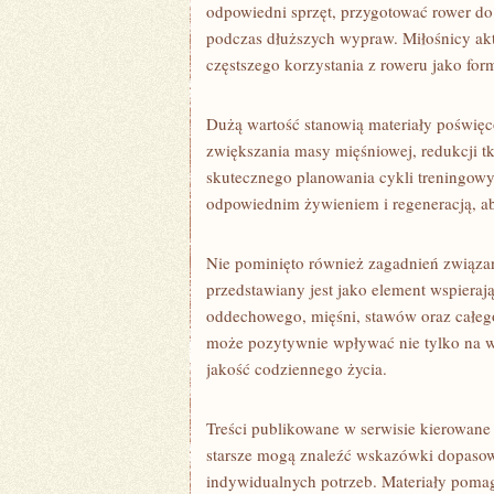
odpowiedni sprzęt, przygotować rower do
podczas dłuższych wypraw. Miłośnicy a
częstszego korzystania z roweru jako fo
Dużą wartość stanowią materiały poświęc
zwiększania masy mięśniowej, redukcji tk
skutecznego planowania cykli treningowyc
odpowiednim żywieniem i regeneracją, aby
Nie pominięto również zagadnień związa
przedstawiany jest jako element wspiera
oddechowego, mięśni, stawów oraz całeg
może pozytywnie wpływać nie tylko na w
jakość codziennego życia.
Treści publikowane w serwisie kierowan
starsze mogą znaleźć wskazówki dopasow
indywidualnych potrzeb. Materiały pomag