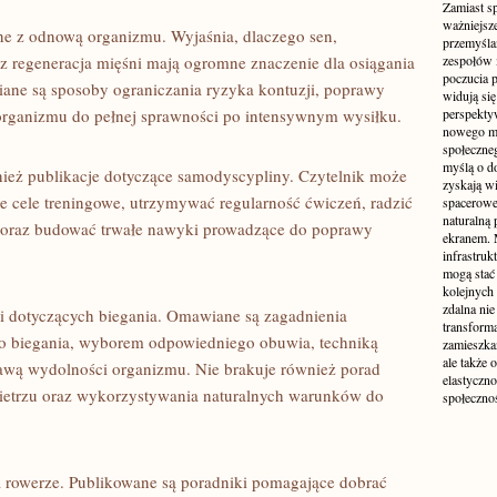
Zamiast s
ważniejsz
ne z odnową organizmu. Wyjaśnia, dlaczego sen,
przemyśla
 regeneracja mięśni mają ogromne znaczenie dla osiągania
zespołów 
poczucia p
ane są sposoby ograniczania ryzyka kontuzji, poprawy
widują się
 organizmu do pełnej sprawności po intensywnym wysiłku.
perspekty
nowego mo
społeczne
myślą o d
ież publikacje dotyczące samodyscypliny. Czytelnik może
zyskają wi
ne cele treningowe, utrzymywać regularność ćwiczeń, radzić
spacerowe,
naturalną
 oraz budować trwałe nawyki prowadzące do poprawy
ekranem. M
infrastruk
mogą stać 
kolejnych
zdalna nie
ji dotyczących biegania. Omawiane są zagadnienia
transform
o biegania, wyborem odpowiedniego obuwia, techniką
zamieszkan
ale także 
awą wydolności organizmu. Nie brakuje również porad
elastyczn
ietrzu oraz wykorzystywania naturalnych warunków do
społecznoś
a rowerze. Publikowane są poradniki pomagające dobrać