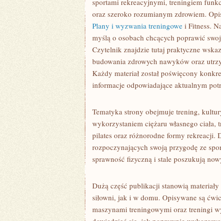
sportami rekreacyjnymi, treningiem funkc
oraz szeroko rozumianym zdrowiem. Opis 
Plany i wyzwania treningowe
i Fitness. 
myślą o osobach chcących poprawić swoją
Czytelnik znajdzie tutaj praktyczne wsk
budowania zdrowych nawyków oraz utrzy
Każdy materiał został poświęcony konkr
informacje odpowiadające aktualnym po
Tematyka strony obejmuje trening, kultur
wykorzystaniem ciężaru własnego ciała, tr
pilates oraz różnorodne formy rekreacji. 
rozpoczynających swoją przygodę ze sporte
sprawność fizyczną i stale poszukują nowy
Dużą część publikacji stanowią materia
siłowni, jak i w domu. Opisywane są ćwi
maszynami treningowymi oraz treningi wy