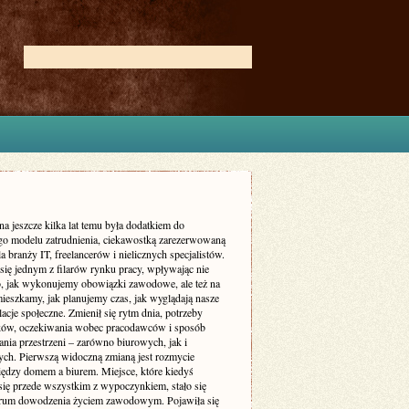
na jeszcze kilka lat temu była dodatkiem do
go modelu zatrudnienia, ciekawostką zarezerwowaną
a branży IT, freelancerów i nielicznych specjalistów.
 się jednym z filarów rynku pracy, wpływając nie
to, jak wykonujemy obowiązki zawodowe, ale też na
mieszkamy, jak planujemy czas, jak wyglądają nasze
elacje społeczne. Zmienił się rytm dnia, potrzeby
ów, oczekiwania wobec pracodawców i sposób
nia przestrzeni – zarówno biurowych, jak i
ych. Pierwszą widoczną zmianą jest rozmycie
iędzy domem a biurem. Miejsce, które kiedyś
 się przede wszystkim z wypoczynkiem, stało się
trum dowodzenia życiem zawodowym. Pojawiła się