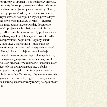
pontanicznych spotkań w sali konferencyjnej coraz
e stają się dobrze przygotowane wideokonferencje,
ne dokumenty i jasno opisane procedury. Liderzy
muszą opanować sztukę budowania zaufania i
rzynależności, nawet jeśli z częścią podwładnych
 na żywo tylko kilka razy w roku. W dłuższej
wie praca zdalna może prowadzić do zupełnie
delu projektowania miast, mieszkań i życia
go. Mieszkania będą coraz częściej projektowane z
odatkowym pokoju lub wnęce do pracy. Osiedla
ęcej przestrzeni wspólnych – ogrody, ścieżki
 małe place z kawiarniami – które staną się
 przeciwwagą dla wielu godzin spędzanych przed
iasta, które zrozumieją ten trend i zadbają o
turę cyfrową oraz przyjazną przestrzeń publiczną,
się najatrakcyjniejszymi miejscami do życia dla
 pokoleń pracowników zdalnych. Ostatecznie praca
 jest jedynie chwilową modą, lecz głęboką
acją sposobu, w jaki rozumiemy pracę, miejsce
ia i czas wolny. To proces, który niesie wyzwania,
ogromne szanse – na lepszą jakość życia, większą
ość i bardziej zrównoważony rozwój naszych miast i
ci.