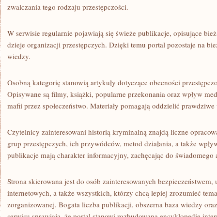
zwalczania tego rodzaju przestępczości.
W serwisie regularnie pojawiają się świeże publikacje, opisujące bież
dzieje organizacji przestępczych. Dzięki temu portal pozostaje na 
wiedzy.
Osobną kategorię stanowią artykuły dotyczące obecności przestępczo
Opisywane są filmy, książki, popularne przekonania oraz wpływ me
mafii przez społeczeństwo. Materiały pomagają oddzielić prawdziwe
Czytelnicy zainteresowani historią kryminalną znajdą liczne opracow
grup przestępczych, ich przywódców, metod działania, a także wpły
publikacje mają charakter informacyjny, zachęcając do świadomego 
Strona skierowana jest do osób zainteresowanych bezpieczeństwem,
internetowych, a także wszystkich, którzy chcą lepiej zrozumieć tema
zorganizowanej. Bogata liczba publikacji, obszerna baza wiedzy ora
serwisu sprawiają, że portal stanowi rozbudowaną encyklopedię inte