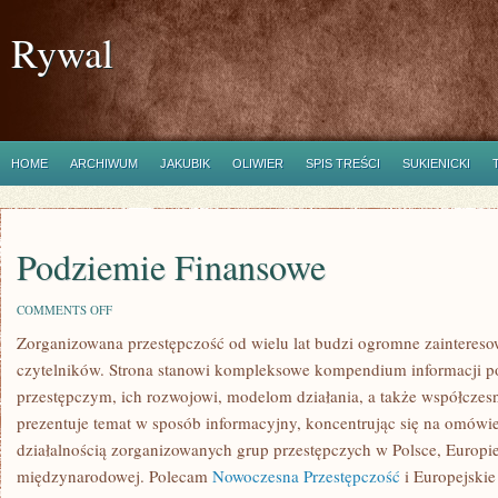
Rywal
HOME
ARCHIWUM
JAKUBIK
OLIWIER
SPIS TREŚCI
SUKIENICKI
Podziemie Finansowe
ON
COMMENTS OFF
PODZIEMIE
Zorganizowana przestępczość od wielu lat budzi ogromne zaintereso
FINANSOWE
czytelników. Strona stanowi kompleksowe kompendium informacji 
przestępczym, ich rozwojowi, modelom działania, a także współcze
prezentuje temat w sposób informacyjny, koncentrując się na omówi
działalnością zorganizowanych grup przestępczych w Polsce, Europie
międzynarodowej. Polecam
Nowoczesna Przestępczość
i Europejskie