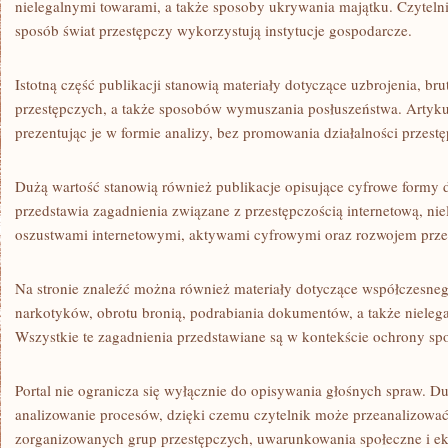
nielegalnymi towarami, a także sposoby ukrywania majątku. Czytelni
sposób świat przestępczy wykorzystują instytucje gospodarcze.
Istotną część publikacji stanowią materiały dotyczące uzbrojenia, b
przestępczych, a także sposobów wymuszania posłuszeństwa. Artyk
prezentując je w formie analizy, bez promowania działalności przestę
Dużą wartość stanowią również publikacje opisujące cyfrowe formy dz
przedstawia zagadnienia związane z przestępczością internetową, nie
oszustwami internetowymi, aktywami cyfrowymi oraz rozwojem przes
Na stronie znaleźć można również materiały dotyczące współczesne
narkotyków, obrotu bronią, podrabiania dokumentów, a także nielegal
Wszystkie te zagadnienia przedstawiane są w kontekście ochrony sp
Portal nie ogranicza się wyłącznie do opisywania głośnych spraw. D
analizowanie procesów, dzięki czemu czytelnik może przeanalizowa
zorganizowanych grup przestępczych, uwarunkowania społeczne i e