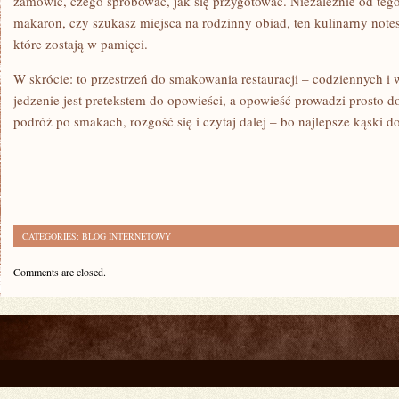
zamówić, czego spróbować, jak się przygotować. Niezależnie od tego
makaron, czy szukasz miejsca na rodzinny obiad, ten kulinarny note
które zostają w pamięci.
W skrócie: to przestrzeń do smakowania restauracji – codziennych i
jedzenie jest pretekstem do opowieści, a opowieść prowadzi prosto do
podróż po smakach, rozgość się i czytaj dalej – bo najlepsze kąski do
CATEGORIES:
BLOG INTERNETOWY
Comments are closed.