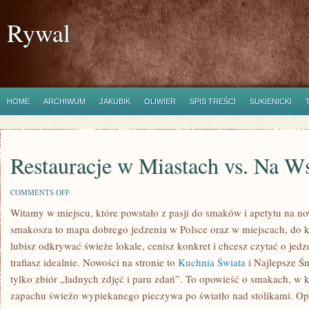
Rywal
HOME
ARCHIWUM
JAKUBIK
OLIWIER
SPIS TREŚCI
SUKIENICKI
Restauracje w Miastach vs. Na W
ON
COMMENTS OFF
RESTAURACJE
Witamy w miejscu, które powstało z pasji do smaków i apetytu na n
W
MIASTACH
smakosza to mapa dobrego jedzenia w Polsce oraz w miejscach, do kt
VS.
NA
lubisz odkrywać świeże lokale, cenisz konkret i chcesz czytać o jed
WSI
trafiasz idealnie. Nowości na stronie to
Kuchnia Świata
i Najlepsze Śn
tylko zbiór „ładnych zdjęć i paru zdań”. To opowieść o smakach, w któ
zapachu świeżo wypiekanego pieczywa po światło nad stolikami. Op