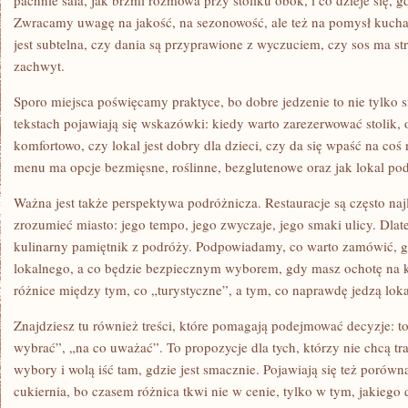
pachnie sala, jak brzmi rozmowa przy stoliku obok, i co dzieje się, gd
Zwracamy uwagę na jakość, na sezonowość, ale też na pomysł kucha
jest subtelna, czy dania są przyprawione z wyczuciem, czy sos ma str
zachwyt.
Sporo miejsca poświęcamy praktyce, bo dobre jedzenie to nie tylko s
tekstach pojawiają się wskazówki: kiedy warto zarezerwować stolik, o 
komfortowo, czy lokal jest dobry dla dzieci, czy da się wpaść na co
menu ma opcje bezmięsne, roślinne, bezglutenowe oraz jak lokal po
Ważna jest także perspektywa podróżnicza. Restauracje są często n
zrozumieć miasto: jego tempo, jego zwyczaje, jego smaki ulicy. Dlat
kulinarny pamiętnik z podróży. Podpowiadamy, co warto zamówić, 
lokalnego, a co będzie bezpiecznym wyborem, gdy masz ochotę na
różnice między tym, co „turystyczne”, a tym, co naprawdę jedzą loka
Znajdziesz tu również treści, które pomagają podejmować decyzje: top
wybrać”, „na co uważać”. To propozycje dla tych, którzy nie chcą t
wybory i wolą iść tam, gdzie jest smacznie. Pojawiają się też porówn
cukiernia, bo czasem różnica tkwi nie w cenie, tylko w tym, jakiego 