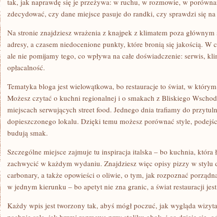
tak, jak naprawdę się je przeżywa: w ruchu, w rozmowie, w porównan
zdecydować, czy dane miejsce pasuje do randki, czy sprawdzi się na 
Na stronie znajdziesz wrażenia z knajpek z klimatem poza głównym 
adresy, a czasem niedocenione punkty, które bronią się jakością. W
ale nie pomijamy tego, co wpływa na całe doświadczenie: serwis, klim
opłacalność.
Tematyka bloga jest wielowątkowa, bo restauracje to świat, w który
Możesz czytać o kuchni regionalnej i o smakach z Bliskiego Wschod
miejscach serwujących street food. Jednego dnia trafiamy do przytulne
dopieszczonego lokalu. Dzięki temu możesz porównać style, podejści
budują smak.
Szczególne miejsce zajmuje tu inspiracja italska – bo kuchnia, która ł
zachwycić w każdym wydaniu. Znajdziesz więc opisy pizzy w styl
carbonary, a także opowieści o oliwie, o tym, jak rozpoznać porządn
w jednym kierunku – bo apetyt nie zna granic, a świat restauracji jes
Każdy wpis jest tworzony tak, abyś mógł poczuć, jak wygląda wizyta: