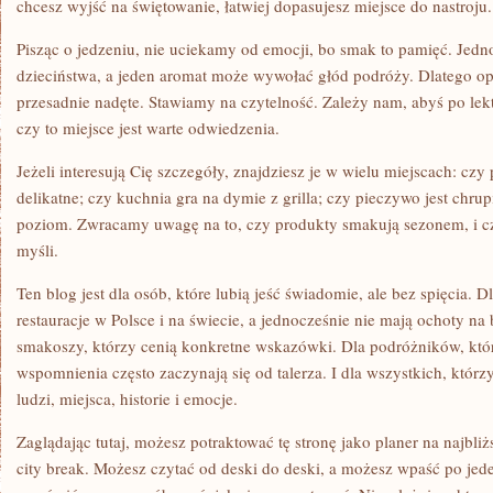
chcesz wyjść na świętowanie, łatwiej dopasujesz miejsce do nastroju.
Pisząc o jedzeniu, nie uciekamy od emocji, bo smak to pamięć. Jedno
dzieciństwa, a jeden aromat może wywołać głód podróży. Dlatego opis
przesadnie nadęte. Stawiamy na czytelność. Zależy nam, abyś po lekt
czy to miejsce jest warte odwiedzenia.
Jeżeli interesują Cię szczegóły, znajdziesz je w wielu miejscach: czy 
delikatne; czy kuchnia gra na dymie z grilla; czy pieczywo jest chru
poziom. Zwracamy uwagę na to, czy produkty smakują sezonem, i cz
myśli.
Ten blog jest dla osób, które lubią jeść świadomie, ale bez spięcia. 
restauracje w Polsce i na świecie, a jednocześnie nie mają ochoty na
smakoszy, którzy cenią konkretne wskazówki. Dla podróżników, któr
wspomnienia często zaczynają się od talerza. I dla wszystkich, którzy
ludzi, miejsca, historie i emocje.
Zaglądając tutaj, możesz potraktować tę stronę jako planer na najbliż
city break. Możesz czytać od deski do deski, a możesz wpaść po jede