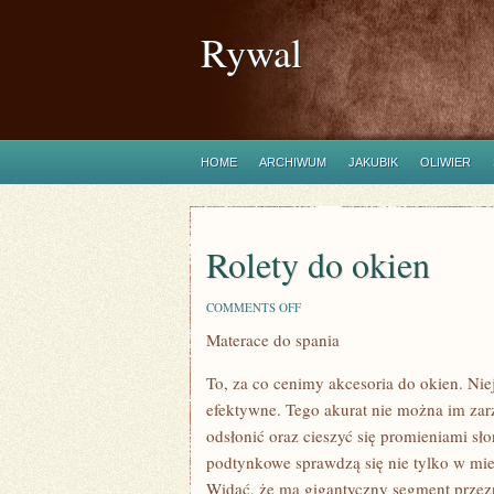
Rywal
HOME
ARCHIWUM
JAKUBIK
OLIWIER
Rolety do okien
ON
COMMENTS OFF
ROLETY
Materace do spania
DO
OKIEN
To, za co cenimy akcesoria do okien. Nie
efektywne. Tego akurat nie można im zar
odsłonić oraz cieszyć się promieniami s
podtynkowe sprawdzą się nie tylko w mie
Widać, że ma gigantyczny segment przezn