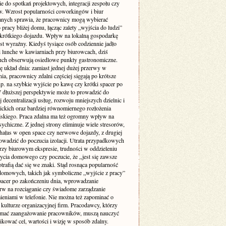
ie do spotkań projektowych, integracji zespołu czy
w. Wzrost popularności coworkingów i biur
nych sprawia, że pracownicy mogą wybierać
 pracy bliżej domu, łącząc zalety „wyjścia do ludzi”
krótkiego dojazdu. Wpływ na lokalną gospodarkę
st wyraźny. Kiedyś tysiące osób codziennie jadło
i lunche w kawiarniach przy biurowcach, dziś
uch obserwują osiedlowe punkty gastronomiczne.
ę układ dnia: zamiast jednej dużej przerwy w
ia, pracownicy zdalni częściej sięgają po krótsze
p. na szybkie wyjście po kawę czy krótki spacer po
W dłuższej perspektywie może to prowadzić do
 decentralizacji usług, rozwoju mniejszych dzielnic i
lickich oraz bardziej równomiernego rozłożenia
jskiego. Praca zdalna ma też ogromny wpływ na
ychiczne. Z jednej strony eliminuje wiele stresorów,
 hałas w open space czy nerwowe dojazdy, z drugiej
owadzić do poczucia izolacji. Utrata przypadkowych
zy biurowym ekspresie, trudności w oddzieleniu
życia domowego czy poczucie, że „jest się zawsze
otrafią dać się we znaki. Stąd rosnąca popularność
domowych, takich jak symboliczne „wyjście z pracy”
pacer po zakończeniu dnia, wprowadzanie
rw na rozciąganie czy świadome zarządzanie
eniami w telefonie. Nie można też zapominać o
kulturze organizacyjnej firm. Pracodawcy, którzy
ymać zaangażowanie pracowników, muszą nauczyć
kować cel, wartości i wizję w sposób zdalny.