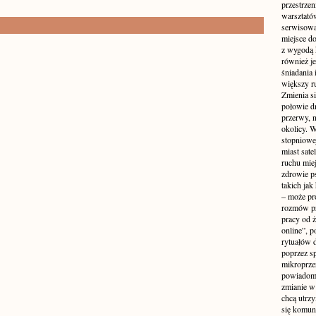
przestrzen
warsztató
serwisowa
miejsce do
z wygodą 
również je
śniadania 
większy r
Zmienia si
połowie dn
przerwy, n
okolicy. 
stopniowej
miast sate
ruchu mie
zdrowie ps
takich jak
– może pr
rozmów pr
pracy od 
online”, p
rytuałów 
poprzez s
mikroprze
powiadomi
zmianie w 
chcą utrz
się komuni