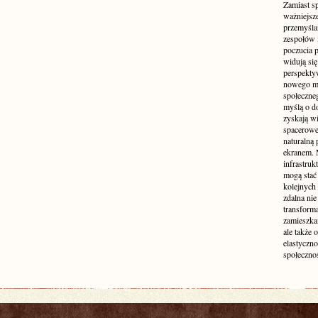
Zamiast s
ważniejsz
przemyśla
zespołów 
poczucia p
widują się
perspekty
nowego mo
społeczne
myślą o d
zyskają wi
spacerowe,
naturalną
ekranem. M
infrastruk
mogą stać 
kolejnych
zdalna nie
transform
zamieszkan
ale także 
elastyczn
społecznoś