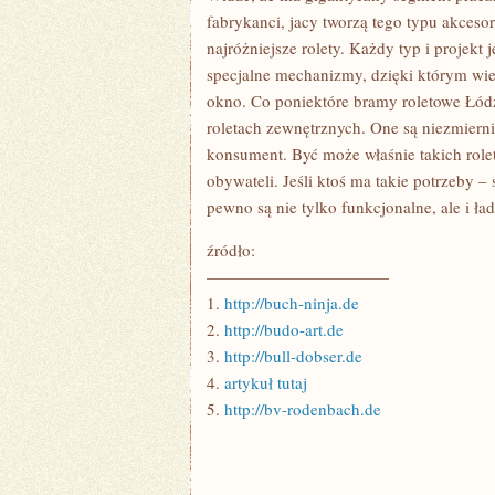
fabrykanci, jacy tworzą tego typu akceso
najróżniejsze rolety. Każdy typ i projek
specjalne mechanizmy, dzięki którym wiel
okno. Co poniektóre bramy roletowe Łó
roletach zewnętrznych. One są niezmiern
konsument. Być może właśnie takich rolet,
obywateli. Jeśli ktoś ma takie potrzeby –
pewno są nie tylko funkcjonalne, ale i ła
źródło:
———————————
1.
http://buch-ninja.de
2.
http://budo-art.de
3.
http://bull-dobser.de
4.
artykuł tutaj
5.
http://bv-rodenbach.de