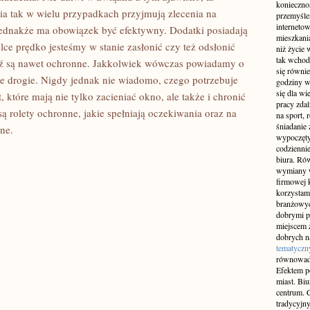
konieczno
ria tak w wielu przypadkach przyjmują zlecenia na
przemyślen
interneto
t jednakże ma obowiązek być efektywny. Dodatki posiadają
mieszkania
ce prędko jesteśmy w stanie zasłonić czy też odsłonić
niż życie 
tak wchod
dź są nawet ochronne. Jakkolwiek wówczas powiadamy o
się równie
ie drogie. Nigdy jednak nie wiadomo, czego potrzebuje
godziny w
się dla w
 które mają nie tylko zacieniać okno, ale także i chronić
pracy zda
 są rolety ochronne, jakie spełniają oczekiwania oraz na
na sport, 
śniadanie 
dne.
wypoczęty
codziennie
biura. Ró
wymiany w
firmowej 
korzystam
branżowyc
dobrymi p
miejscem z
dobrych n
tematyczn
równowad
Efektem po
miast. Bi
centrum. C
tradycyjny