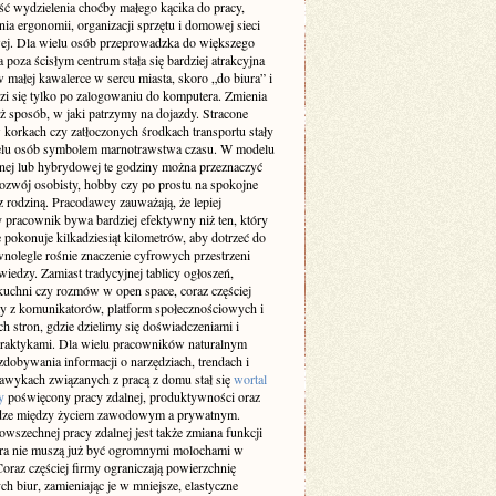
ść wydzielenia choćby małego kącika do pracy,
ia ergonomii, organizacji sprzętu i domowej sieci
wej. Dla wielu osób przeprowadzka do większego
 poza ścisłym centrum stała się bardziej atrakcyjna
w małej kawalerce w sercu miasta, skoro „do biura” i
zi się tylko po zalogowaniu do komputera. Zmienia
ż sposób, w jaki patrzymy na dojazdy. Stracone
 korkach czy zatłoczonych środkach transportu stały
ielu osób symbolem marnotrawstwa czasu. W modelu
lnej lub hybrydowej te godziny można przeznaczyć
rozwój osobisty, hobby czy po prostu na spokojne
z rodziną. Pracodawcy zauważają, że lepiej
 pracownik bywa bardziej efektywny niż ten, który
 pokonuje kilkadziesiąt kilometrów, aby dotrzeć do
wnolegle rośnie znaczenie cyfrowych przestrzeni
iedzy. Zamiast tradycyjnej tablicy ogłoszeń,
kuchni czy rozmów w open space, coraz częściej
y z komunikatorów, platform społecznościowych i
h stron, gdzie dzielimy się doświadczeniami i
raktykami. Dla wielu pracowników naturalnym
dobywania informacji o narzędziach, trendach i
awykach związanych z pracą z domu stał się
wortal
y
poświęcony pracy zdalnej, produktywności oraz
ze między życiem zawodowym a prywatnym.
wszechnej pracy zdalnej jest także zmiana funkcji
ura nie muszą już być ogromnymi molochami w
oraz częściej firmy ograniczają powierzchnię
ch biur, zamieniając je w mniejsze, elastyczne