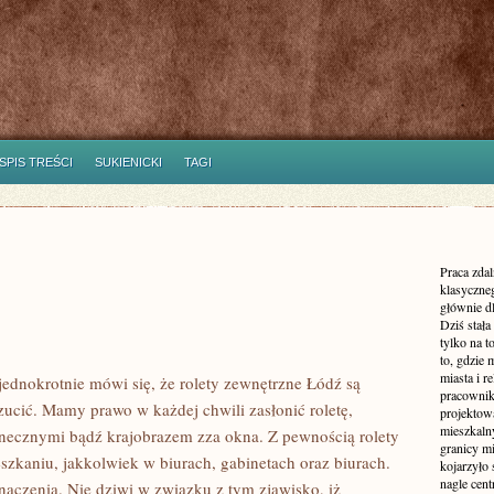
SPIS TREŚCI
SUKIENICKI
TAGI
Praca zdal
klasyczne
głównie dl
Dziś stała
tylko na 
to, gdzie 
miasta i r
jednokrotnie mówi się, że rolety zewnętrzne Łódź są
pracownik
zucić. Mamy prawo w każdej chwili zasłonić roletę,
projektowa
mieszkaln
łonecznymi bądź krajobrazem zza okna. Z pewnością rolety
granicy m
szkaniu, jakkolwiek w biurach, gabinetach oraz biurach.
kojarzyło
nagle cen
aczenia. Nie dziwi w związku z tym zjawisko, iż