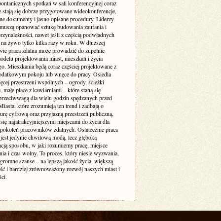
pontanicznych spotkań w sali konferencyjnej coraz
e stają się dobrze przygotowane wideokonferencje,
ne dokumenty i jasno opisane procedury. Liderzy
muszą opanować sztukę budowania zaufania i
rzynależności, nawet jeśli z częścią podwładnych
 na żywo tylko kilka razy w roku. W dłuższej
wie praca zdalna może prowadzić do zupełnie
delu projektowania miast, mieszkań i życia
go. Mieszkania będą coraz częściej projektowane z
odatkowym pokoju lub wnęce do pracy. Osiedla
ęcej przestrzeni wspólnych – ogrody, ścieżki
 małe place z kawiarniami – które staną się
 przeciwwagą dla wielu godzin spędzanych przed
iasta, które zrozumieją ten trend i zadbają o
turę cyfrową oraz przyjazną przestrzeń publiczną,
się najatrakcyjniejszymi miejscami do życia dla
 pokoleń pracowników zdalnych. Ostatecznie praca
 jest jedynie chwilową modą, lecz głęboką
acją sposobu, w jaki rozumiemy pracę, miejsce
ia i czas wolny. To proces, który niesie wyzwania,
ogromne szanse – na lepszą jakość życia, większą
ość i bardziej zrównoważony rozwój naszych miast i
ci.