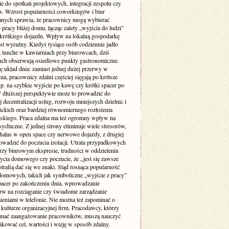
ie do spotkań projektowych, integracji zespołu czy
w. Wzrost popularności coworkingów i biur
nych sprawia, że pracownicy mogą wybierać
 pracy bliżej domu, łącząc zalety „wyjścia do ludzi”
krótkiego dojazdu. Wpływ na lokalną gospodarkę
st wyraźny. Kiedyś tysiące osób codziennie jadło
i lunche w kawiarniach przy biurowcach, dziś
uch obserwują osiedlowe punkty gastronomiczne.
ę układ dnia: zamiast jednej dużej przerwy w
ia, pracownicy zdalni częściej sięgają po krótsze
p. na szybkie wyjście po kawę czy krótki spacer po
W dłuższej perspektywie może to prowadzić do
 decentralizacji usług, rozwoju mniejszych dzielnic i
lickich oraz bardziej równomiernego rozłożenia
jskiego. Praca zdalna ma też ogromny wpływ na
ychiczne. Z jednej strony eliminuje wiele stresorów,
 hałas w open space czy nerwowe dojazdy, z drugiej
owadzić do poczucia izolacji. Utrata przypadkowych
zy biurowym ekspresie, trudności w oddzieleniu
życia domowego czy poczucie, że „jest się zawsze
otrafią dać się we znaki. Stąd rosnąca popularność
domowych, takich jak symboliczne „wyjście z pracy”
pacer po zakończeniu dnia, wprowadzanie
rw na rozciąganie czy świadome zarządzanie
eniami w telefonie. Nie można też zapominać o
kulturze organizacyjnej firm. Pracodawcy, którzy
ymać zaangażowanie pracowników, muszą nauczyć
kować cel, wartości i wizję w sposób zdalny.