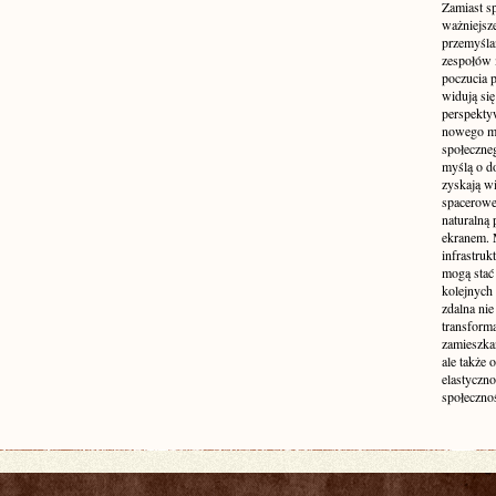
Zamiast s
ważniejsz
przemyśla
zespołów 
poczucia p
widują się
perspekty
nowego mo
społeczne
myślą o d
zyskają wi
spacerowe,
naturalną
ekranem. M
infrastruk
mogą stać 
kolejnych
zdalna nie
transform
zamieszkan
ale także 
elastyczn
społecznoś