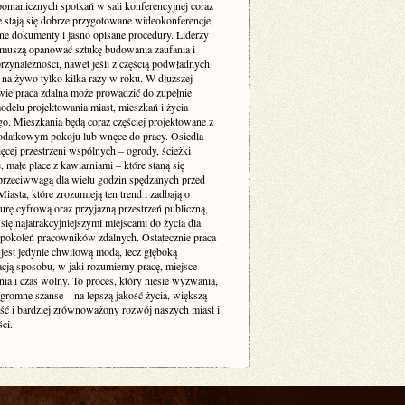
pontanicznych spotkań w sali konferencyjnej coraz
e stają się dobrze przygotowane wideokonferencje,
ne dokumenty i jasno opisane procedury. Liderzy
muszą opanować sztukę budowania zaufania i
rzynależności, nawet jeśli z częścią podwładnych
 na żywo tylko kilka razy w roku. W dłuższej
wie praca zdalna może prowadzić do zupełnie
delu projektowania miast, mieszkań i życia
go. Mieszkania będą coraz częściej projektowane z
odatkowym pokoju lub wnęce do pracy. Osiedla
ęcej przestrzeni wspólnych – ogrody, ścieżki
 małe place z kawiarniami – które staną się
 przeciwwagą dla wielu godzin spędzanych przed
iasta, które zrozumieją ten trend i zadbają o
turę cyfrową oraz przyjazną przestrzeń publiczną,
się najatrakcyjniejszymi miejscami do życia dla
 pokoleń pracowników zdalnych. Ostatecznie praca
 jest jedynie chwilową modą, lecz głęboką
acją sposobu, w jaki rozumiemy pracę, miejsce
ia i czas wolny. To proces, który niesie wyzwania,
ogromne szanse – na lepszą jakość życia, większą
ość i bardziej zrównoważony rozwój naszych miast i
ci.