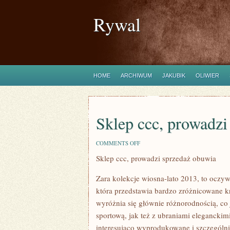
Rywal
HOME
ARCHIWUM
JAKUBIK
OLIWIER
Sklep ccc, prowadzi
ON
COMMENTS OFF
SKLEP
Sklep ccc, prowadzi sprzedaż obuwia
CCC,
PROWADZI
SPRZEDAŻ
Zara kolekcje wiosna-lato 2013, to oczyw
OBUWIA
która przedstawia bardzo zróżnicowane k
wyróżnia się głównie różnorodnością, co 
sportową, jak też z ubraniami elegancki
interesująco wyprodukowane i szczególni