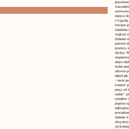
przestrzen
warsztató
serwisowa
miejsce do
z wygodą 
również je
śniadania 
większy r
Zmienia si
połowie dn
przerwy, n
okolicy. 
stopniowej
miast sate
ruchu mie
zdrowie ps
takich jak
– może pr
rozmów pr
pracy od 
online”, p
rytuałów 
poprzez s
mikroprze
powiadomi
zmianie w 
chcą utrz
się komuni