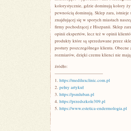
kolorystycznie, gdzie dominują kolory ży
pewnością dominują. Sklep zara, istnieje
znajdującej się w sporych miastach naszeg
firmy pochodzącej z Hiszpanii. Sklep za
opinii ekspertów, lecz też w opinii klien
produkty które są sprzedawane przez skle
postury poszczególnego klienta. Obecne
rozmiarów, dzięki czemu klienci nie maj
źródło:
———————————
1.
https://mediluxclinic.com.pl
2.
pełny artykuł
3.
https://psmluban.pl
4.
https://przedszkole309.pl
5.
https://www.estetica-endermologia.pl