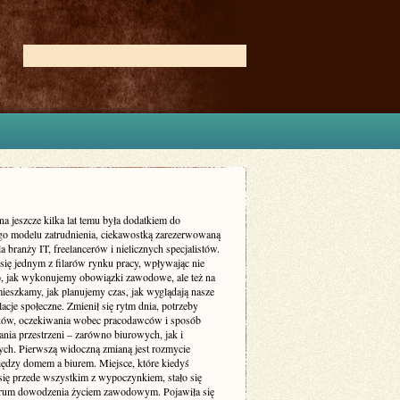
na jeszcze kilka lat temu była dodatkiem do
go modelu zatrudnienia, ciekawostką zarezerwowaną
a branży IT, freelancerów i nielicznych specjalistów.
 się jednym z filarów rynku pracy, wpływając nie
to, jak wykonujemy obowiązki zawodowe, ale też na
mieszkamy, jak planujemy czas, jak wyglądają nasze
elacje społeczne. Zmienił się rytm dnia, potrzeby
ów, oczekiwania wobec pracodawców i sposób
nia przestrzeni – zarówno biurowych, jak i
ych. Pierwszą widoczną zmianą jest rozmycie
iędzy domem a biurem. Miejsce, które kiedyś
 się przede wszystkim z wypoczynkiem, stało się
trum dowodzenia życiem zawodowym. Pojawiła się