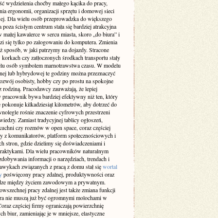
ść wydzielenia choćby małego kącika do pracy,
ia ergonomii, organizacji sprzętu i domowej sieci
wej. Dla wielu osób przeprowadzka do większego
 poza ścisłym centrum stała się bardziej atrakcyjna
w małej kawalerce w sercu miasta, skoro „do biura” i
zi się tylko po zalogowaniu do komputera. Zmienia
ż sposób, w jaki patrzymy na dojazdy. Stracone
 korkach czy zatłoczonych środkach transportu stały
ielu osób symbolem marnotrawstwa czasu. W modelu
lnej lub hybrydowej te godziny można przeznaczyć
rozwój osobisty, hobby czy po prostu na spokojne
z rodziną. Pracodawcy zauważają, że lepiej
 pracownik bywa bardziej efektywny niż ten, który
 pokonuje kilkadziesiąt kilometrów, aby dotrzeć do
wnolegle rośnie znaczenie cyfrowych przestrzeni
iedzy. Zamiast tradycyjnej tablicy ogłoszeń,
kuchni czy rozmów w open space, coraz częściej
y z komunikatorów, platform społecznościowych i
h stron, gdzie dzielimy się doświadczeniami i
raktykami. Dla wielu pracowników naturalnym
dobywania informacji o narzędziach, trendach i
awykach związanych z pracą z domu stał się
wortal
y
poświęcony pracy zdalnej, produktywności oraz
ze między życiem zawodowym a prywatnym.
wszechnej pracy zdalnej jest także zmiana funkcji
ura nie muszą już być ogromnymi molochami w
oraz częściej firmy ograniczają powierzchnię
ch biur, zamieniając je w mniejsze, elastyczne