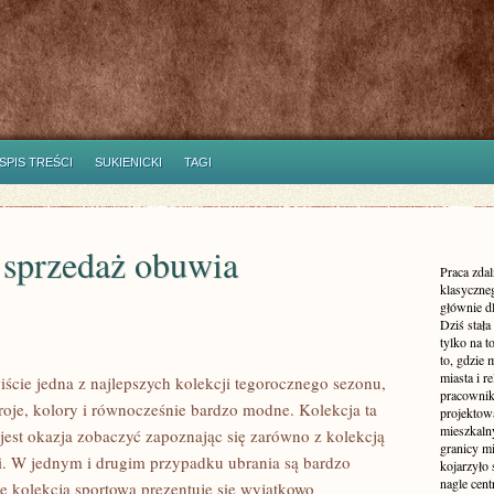
SPIS TREŚCI
SUKIENICKI
TAGI
 sprzedaż obuwia
Praca zdal
klasyczne
głównie dl
Dziś stała
tylko na 
to, gdzie 
miasta i r
iście jedna z najlepszych kolekcji tegorocznego sezonu,
pracownik
roje, kolory i równocześnie bardzo modne. Kolekcja ta
projektowa
mieszkaln
jest okazja zobaczyć zapoznając się zarówno z kolekcją
granicy m
mi. W jednym i drugim przypadku ubrania są bardzo
kojarzyło
nagle cen
e kolekcja sportowa prezentuje się wyjątkowo