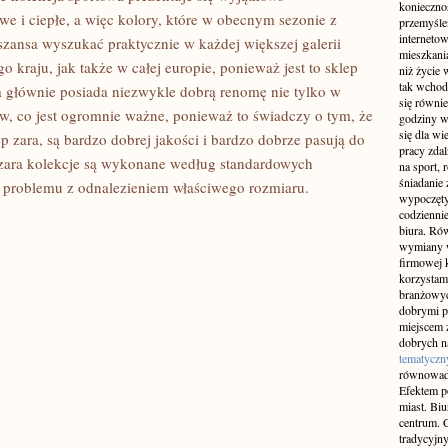
konieczno
we i ciepłe, a więc kolory, które w obecnym sezonie z
przemyślen
interneto
 szansa wyszukać praktycznie w każdej większej galerii
mieszkania
o kraju, jak także w całej europie, ponieważ jest to sklep
niż życie 
tak wchod
ra głównie posiada niezwykle dobrą renomę nie tylko w
się równie
tów, co jest ogromnie ważne, ponieważ to świadczy o tym, że
godziny w
się dla w
p zara, są bardzo dobrej jakości i bardzo dobrze pasują do
pracy zda
 zara kolekcje są wykonane według standardowych
na sport, 
śniadanie 
ą problemu z odnalezieniem właściwego rozmiaru.
wypoczęty
codziennie
biura. Ró
wymiany w
firmowej 
korzystam
branżowyc
dobrymi p
miejscem z
dobrych n
tematyczn
równowad
Efektem po
miast. Bi
centrum. C
tradycyjny