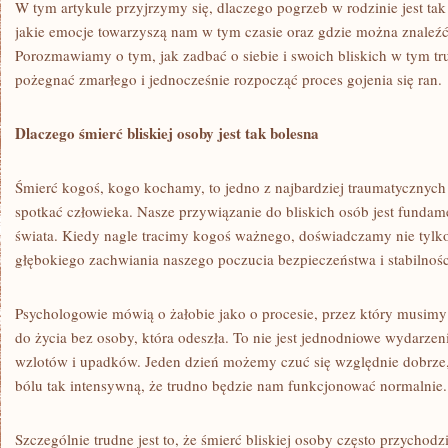
W tym artykule przyjrzymy się, dlaczego pogrzeb w rodzinie jest ta
jakie emocje towarzyszą nam w tym czasie oraz gdzie można znaleź
Porozmawiamy o tym, jak zadbać o siebie i swoich bliskich w tym t
pożegnać zmarłego i jednocześnie rozpocząć proces gojenia się ran.
Dlaczego śmierć bliskiej osoby jest tak bolesna
Śmierć kogoś, kogo kochamy, to jedno z najbardziej traumatycznych
spotkać człowieka. Nasze przywiązanie do bliskich osób jest fund
świata. Kiedy nagle tracimy kogoś ważnego, doświadczamy nie tylko 
głębokiego zachwiania naszego poczucia bezpieczeństwa i stabilnośc
Psychologowie mówią o żałobie jako o procesie, przez który musimy 
do życia bez osoby, która odeszła. To nie jest jednodniowe wydarzeni
wzlotów i upadków. Jeden dzień możemy czuć się względnie dobrze,
bólu tak intensywną, że trudno będzie nam funkcjonować normalnie.
Szczególnie trudne jest to, że śmierć bliskiej osoby często przychodz