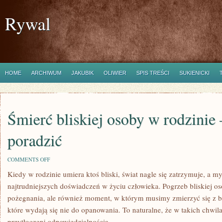
Rywal
HOME
ARCHIWUM
JAKUBIK
OLIWIER
SPIS TREŚCI
SUKIENICKI
Śmierć bliskiej osoby w rodzinie –
poradzić
ON
COMMENTS OFF
ŚMIERĆ
Kiedy w rodzinie umiera ktoś bliski, świat nagle się zatrzymuje, a 
BLISKIEJ
OSOBY
najtrudniejszych doświadczeń w życiu człowieka. Pogrzeb bliskiej os
W
RODZINIE
pożegnania, ale również moment, w którym musimy zmierzyć się z b
–
które wydają się nie do opanowania. To naturalne, że w takich chwil
JAK
SOBIE
przytłoczeni odpowiedzialnością.