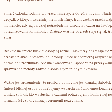
Z
NIĄ
PORADZIĆ
Śmierć członka rodziny wywraca nasze życie do góry nogami. Nagle
decyzji, o których wcześniej nie myśleliśmy, jednocześnie przeżywaj
momencie, gdy najbardziej potrzebujemy wsparcia i czasu na żałobę,
i organizowania formalności. Dlatego właśnie pogrzeb staje się tak 
z nas.
Reakcje na śmierć bliskiej osoby są różne – niektórzy pogrążają się 
przestać płakać, a jeszcze inni próbują uciec w nadmierną aktywność
normalne i zrozumiałe. Nie ma “właściwego” sposobu na przeżywanie 
sprawdzone metody radzenia sobie z tym trudnym okresem.
Ważne jest zrozumienie, że prośba o pomoc nie jest oznaką słabości,
śmierci bliskiej osoby potrzebujemy wsparcia zarówno emocjonalneg
wystarczy ktoś, kto wysłucha, a czasami potrzebujemy konkretnej p
formalności czy organizacji ceremonii pożegnania.