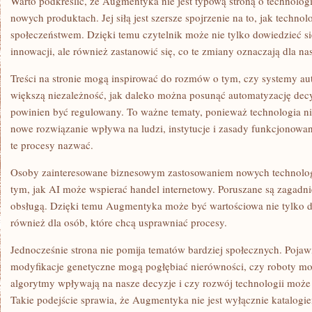
Warto podkreślić, że Augmentyka nie jest typową stroną o technolog
nowych produktach. Jej siłą jest szersze spojrzenie na to, jak technolo
społeczeństwem. Dzięki temu czytelnik może nie tylko dowiedzieć się
innowacji, ale również zastanowić się, co te zmiany oznaczają dla 
Treści na stronie mogą inspirować do rozmów o tym, czy systemy 
większą niezależność, jak daleko można posunąć automatyzację decy
powinien być regulowany. To ważne tematy, ponieważ technologia ni
nowe rozwiązanie wpływa na ludzi, instytucje i zasady funkcjonow
te procesy nazwać.
Osoby zainteresowane biznesowym zastosowaniem nowych technologii 
tym, jak AI może wspierać handel internetowy. Poruszane są zagadn
obsługą. Dzięki temu Augmentyka może być wartościowa nie tylko dl
również dla osób, które chcą usprawniać procesy.
Jednocześnie strona nie pomija tematów bardziej społecznych. Pojawia
modyfikacje genetyczne mogą pogłębiać nierówności, czy roboty mo
algorytmy wpływają na nasze decyzje i czy rozwój technologii może 
Takie podejście sprawia, że Augmentyka nie jest wyłącznie katalogi