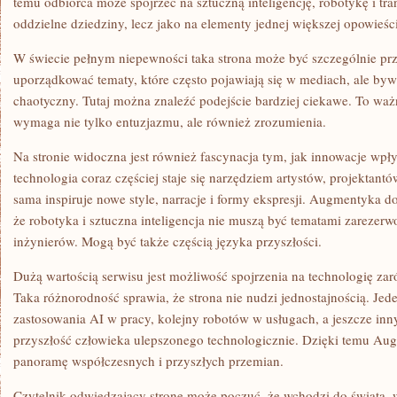
temu odbiorca może spojrzeć na sztuczną inteligencję, robotykę i tr
oddzielne dziedziny, lecz jako na elementy jednej większej opowieśc
W świecie pełnym niepewności taka strona może być szczególnie 
uporządkować tematy, które często pojawiają się w mediach, ale by
chaotyczny. Tutaj można znaleźć podejście bardziej ciekawe. To wa
wymaga nie tylko entuzjazmu, ale również zrozumienia.
Na stronie widoczna jest również fascynacja tym, jak innowacje wpł
technologia coraz częściej staje się narzędziem artystów, projektantó
sama inspiruje nowe style, narracje i formy ekspresji. Augmentyka d
że robotyka i sztuczna inteligencja nie muszą być tematami zarezer
inżynierów. Mogą być także częścią języka przyszłości.
Dużą wartością serwisu jest możliwość spojrzenia na technologię zaró
Taka różnorodność sprawia, że strona nie nudzi jednostajnością. Jed
zastosowania AI w pracy, kolejny robotów w usługach, a jeszcze in
przyszłość człowieka ulepszonego technologicznie. Dzięki temu Au
panoramę współczesnych i przyszłych przemian.
Czytelnik odwiedzający stronę może poczuć, że wchodzi do świata, 