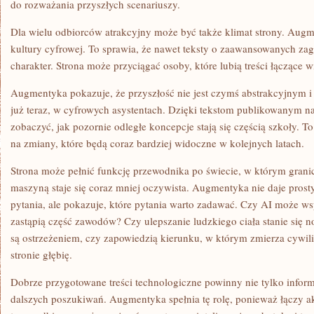
do rozważania przyszłych scenariuszy.
Dla wielu odbiorców atrakcyjny może być także klimat strony. Augm
kultury cyfrowej. To sprawia, że nawet teksty o zaawansowanych za
charakter. Strona może przyciągać osoby, które lubią treści łączące w
Augmentyka pokazuje, że przyszłość nie jest czymś abstrakcyjnym i 
już teraz, w cyfrowych asystentach. Dzięki tekstom publikowanym na
zobaczyć, jak pozornie odległe koncepcje stają się częścią szkoły. T
na zmiany, które będą coraz bardziej widoczne w kolejnych latach.
Strona może pełnić funkcję przewodnika po świecie, w którym grani
maszyną staje się coraz mniej oczywista. Augmentyka nie daje prost
pytania, ale pokazuje, które pytania warto zadawać. Czy AI może w
zastąpią część zawodów? Czy ulepszanie ludzkiego ciała stanie się
są ostrzeżeniem, czy zapowiedzią kierunku, w którym zmierza cywili
stronie głębię.
Dobrze przygotowane treści technologiczne powinny nie tylko inform
dalszych poszukiwań. Augmentyka spełnia tę rolę, ponieważ łączy ak