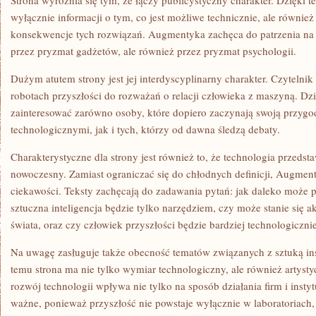
Strona wyróżnia się tym, że łączy publicystyczny charakter. Dzięki t
wyłącznie informacji o tym, co jest możliwe technicznie, ale również
konsekwencje tych rozwiązań. Augmentyka zachęca do patrzenia na t
przez pryzmat gadżetów, ale również przez pryzmat psychologii.
Dużym atutem strony jest jej interdyscyplinarny charakter. Czytelni
robotach przyszłości do rozważań o relacji człowieka z maszyną. 
zainteresować zarówno osoby, które dopiero zaczynają swoją przygo
technologicznymi, jak i tych, którzy od dawna śledzą debaty.
Charakterystyczne dla strony jest również to, że technologia przedst
nowoczesny. Zamiast ograniczać się do chłodnych definicji, Augmen
ciekawości. Teksty zachęcają do zadawania pytań: jak daleko może 
sztuczna inteligencja będzie tylko narzędziem, czy może stanie się
świata, oraz czy człowiek przyszłości będzie bardziej technologicz
Na uwagę zasługuje także obecność tematów związanych z sztuką i
temu strona ma nie tylko wymiar technologiczny, ale również artys
rozwój technologii wpływa nie tylko na sposób działania firm i instyt
ważne, ponieważ przyszłość nie powstaje wyłącznie w laboratoriach,