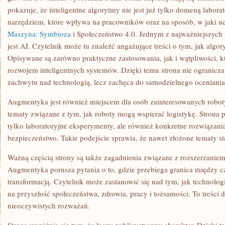
pokazuje, że inteligentne algorytmy nie jest już tylko domeną laborat
narzędziem, które wpływa na pracowników oraz na sposób, w jaki 
Maszyna: Symbioza
i Społeczeństwo 4.0. Jednym z najważniejszych 
jest AI. Czytelnik może tu znaleźć angażujące treści o tym, jak algo
Opisywane są zarówno praktyczne zastosowania, jak i wątpliwości, kt
rozwojem inteligentnych systemów. Dzięki temu strona nie ogranicza
zachwytu nad technologią, lecz zachęca do samodzielnego oceniania
Augmentyka jest również miejscem dla osób zainteresowanych roboty
tematy związane z tym, jak roboty mogą wspierać logistykę. Strona p
tylko laboratoryjne eksperymenty, ale również konkretne rozwiązani
bezpieczeństwo. Takie podejście sprawia, że nawet złożone tematy staj
Ważną częścią strony są także zagadnienia związane z rozszerzaniem
Augmentyka porusza pytania o to, gdzie przebiega granica między 
transformacją. Czytelnik może zastanowić się nad tym, jak techno
na przyszłość społeczeństwa, zdrowia, pracy i tożsamości. To treści dl
nieoczywistych rozważań.