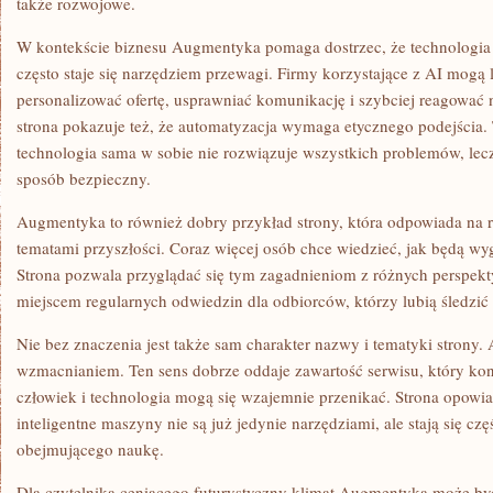
także rozwojowe.
W kontekście biznesu Augmentyka pomaga dostrzec, że technologia n
często staje się narzędziem przewagi. Firmy korzystające z AI mogą 
personalizować ofertę, usprawniać komunikację i szybciej reagować 
strona pokazuje też, że automatyzacja wymaga etycznego podejścia. 
technologia sama w sobie nie rozwiązuje wszystkich problemów, le
sposób bezpieczny.
Augmentyka to również dobry przykład strony, która odpowiada na r
tematami przyszłości. Coraz więcej osób chce wiedzieć, jak będą wy
Strona pozwala przyglądać się tym zagadnieniom z różnych perspekt
miejscem regularnych odwiedzin dla odbiorców, którzy lubią śledzić 
Nie bez znaczenia jest także sam charakter nazwy i tematyki strony.
wzmacnianiem. Ten sens dobrze oddaje zawartość serwisu, który konc
człowiek i technologia mogą się wzajemnie przenikać. Strona opowi
inteligentne maszyny nie są już jedynie narzędziami, ale stają się c
obejmującego naukę.
Dla czytelnika ceniącego futurystyczny klimat Augmentyka może by