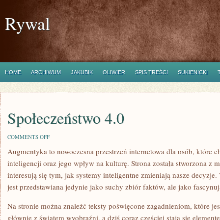
Rywal
HOME
ARCHIWUM
JAKUBIK
OLIWIER
SPIS TREŚCI
SUKIENICKI
Społeczeństwo 4.0
ON
COMMENTS OFF
SPOŁECZEŃSTWO
Augmentyka to nowoczesna przestrzeń internetowa dla osób, które c
4.0
inteligencji oraz jego wpływ na kulturę. Strona została stworzona z m
interesują się tym, jak systemy inteligentne zmieniają nasze decyzje
jest przedstawiana jedynie jako suchy zbiór faktów, ale jako fascynu
Na stronie można znaleźć teksty poświęcone zagadnieniom, które jes
głównie z światem wyobraźni, a dziś coraz częściej stają się eleme