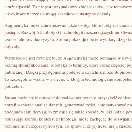
teraźniejszość. To nie jest przypadkowy zbiór tekstów, lecz tematyc
jak cyfrowe narzędzia mogą kształtować następne dekady.
Augmentyka może zainteresować także osoby, które lubią zastanawi
postępu. Rozwój AI, robotyki i technologii rozszerzających możliwoś
szanse, ale również ryzyka. Strona pokazuje oba te wymiary, dzięki c
dojrzały.
Wartościowe jest również to, że Augmentyka może pomagać w oswaja
brzmią skomplikowanie. robotyka to terminy, które coraz częściej po
publicznej. Dzięki przystępnemu podejściu czytelnik może stopnio
To szczególnie ważne w świecie, w którym technologiczne kompetencj
potrzebne.
Strona może też inspirować do zadawania pytań o przyszłość edukacji.
potrafi wspierać analizę danych, generować treści, automatyzować p
podejmowaniu decyzji, to zmienia się także sposób, w jaki ludzie p
pokazując szeroki kontekst technologii, może zachęcać do rozwijania
rozumienie narzędzi cyfrowych. To sprawia, że jej treści mają znaczen