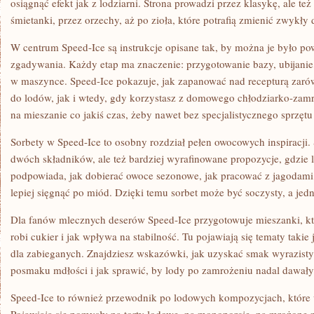
osiągnąć efekt jak z lodziarni. Strona prowadzi przez klasykę, ale t
śmietanki, przez orzechy, aż po zioła, które potrafią zmienić zwykły
W centrum Speed-Ice są instrukcje opisane tak, by można je było pow
zgadywania. Każdy etap ma znaczenie: przygotowanie bazy, ubijanie
w maszynce. Speed-Ice pokazuje, jak zapanować nad recepturą zar
do lodów, jak i wtedy, gdy korzystasz z domowego chłodziarko-zamr
na mieszanie co jakiś czas, żeby nawet bez specjalistycznego sprzę
Sorbety w Speed-Ice to osobny rozdział pełen owocowych inspiracji. 
dwóch składników, ale też bardziej wyrafinowane propozycje, gdzie l
podpowiada, jak dobierać owoce sezonowe, jak pracować z jagodami,
lepiej sięgnąć po miód. Dzięki temu sorbet może być soczysty, a jedn
Dla fanów mlecznych deserów Speed-Ice przygotowuje mieszanki, k
robi cukier i jak wpływa na stabilność. Tu pojawiają się tematy takie 
dla zabieganych. Znajdziesz wskazówki, jak uzyskać smak wyrazisty
posmaku mdłości i jak sprawić, by lody po zamrożeniu nadal dawały 
Speed-Ice to również przewodnik po lodowych kompozycjach, które 