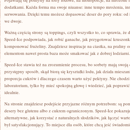
Pojawiają się pomysły na torty lodowe, na monoporcje, na mrożone 
dodatkami. Każda forma ma swoje niuanse: inne tempo mrożenia, inn
serwowania. Dzięki temu możesz dopasować deser do pory roku: od 
we dwoje.
Ważną częścią strony są toppings, czyli wszystko to, co sprawia, że de
Speed-Ice podpowiada, jak robić ganache, jak przygotować kruszonki
komponować frużeliny. Znajdziesz inspiracje na ciastka, na praliny o
elementom nawet prosta baza może smakować jak z dobrej lodziarni.
Speed-Ice stawia też na zrozumienie procesu, bo sorbety mają swoją
przystępny sposób, skąd biorą się kryształki lodu, jak działa mieszan
proporcja cukrów i dlaczego czasem warto użyć pektyny. Nie chodzi
laboratorium, tylko by mieć spokojną głowę i wiedzieć, jak poprawić
idealnie.
Na stronie znajdziesz podejście przyjazne różnym potrzebom: są pom
desery bez glutenu albo z cukrem ograniczonym. Speed-Ice pokazuje
alternatywne, jak korzystać z naturalnych słodzików, jak łączyć war
był satysfakcjonujący. To miejsce dla osób, które chcą jeść świadomi