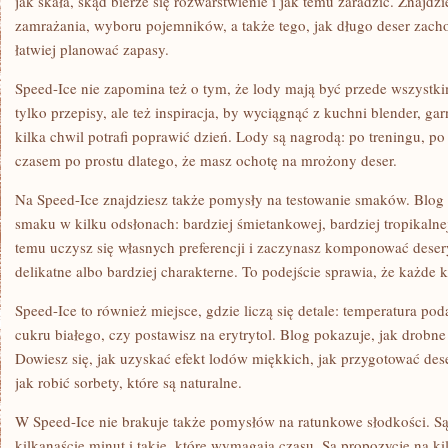
jak skała, skąd bierze się rozwarstwienie i jak temu zaradzić. Znajd
zamrażania, wyboru pojemników, a także tego, jak długo deser zacho
łatwiej planować zapasy.
Speed-Ice nie zapomina też o tym, że lody mają być przede wszystki
tylko przepisy, ale też inspiracja, by wyciągnąć z kuchni blender, gar
kilka chwil potrafi poprawić dzień. Lody są nagrodą: po treningu, p
czasem po prostu dlatego, że masz ochotę na mrożony deser.
Na Speed-Ice znajdziesz także pomysły na testowanie smaków. Blog
smaku w kilku odsłonach: bardziej śmietankowej, bardziej tropikalnej
temu uczysz się własnych preferencji i zaczynasz komponować desery
delikatne albo bardziej charakterne. To podejście sprawia, że każde k
Speed-Ice to również miejsce, gdzie liczą się detale: temperatura pod
cukru białego, czy postawisz na erytrytol. Blog pokazuje, jak drobn
Dowiesz się, jak uzyskać efekt lodów miękkich, jak przygotować des
jak robić sorbety, które są naturalne.
W Speed-Ice nie brakuje także pomysłów na ratunkowe słodkości. Są 
kilkanaście minut i takie, które wymagają czasu. Są propozycje na kil