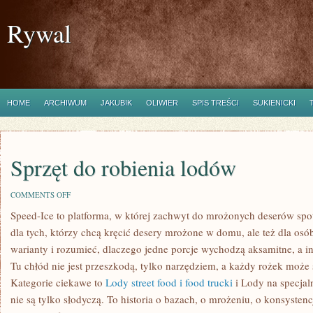
Rywal
HOME
ARCHIWUM
JAKUBIK
OLIWIER
SPIS TREŚCI
SUKIENICKI
Sprzęt do robienia lodów
ON
COMMENTS OFF
SPRZĘT
Speed-Ice to platforma, w której zachwyt do mrożonych deserów spot
DO
ROBIENIA
dla tych, którzy chcą kręcić desery mrożone w domu, ale też dla os
LODÓW
warianty i rozumieć, dlaczego jedne porcje wychodzą aksamitne, a i
Tu chłód nie jest przeszkodą, tylko narzędziem, a każdy rożek może 
Kategorie ciekawe to
Lody street food i food trucki
i Lody na specjal
nie są tylko słodyczą. To historia o bazach, o mrożeniu, o konsystenc