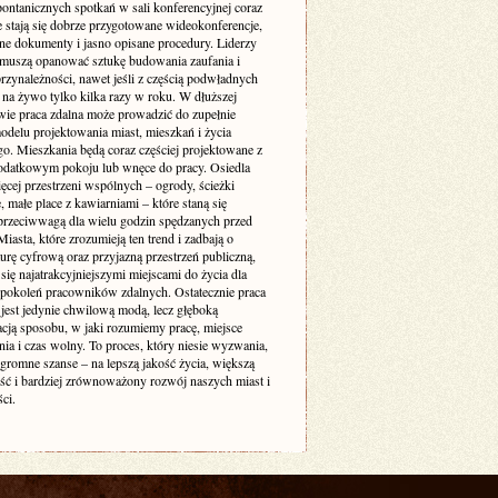
pontanicznych spotkań w sali konferencyjnej coraz
e stają się dobrze przygotowane wideokonferencje,
ne dokumenty i jasno opisane procedury. Liderzy
muszą opanować sztukę budowania zaufania i
rzynależności, nawet jeśli z częścią podwładnych
 na żywo tylko kilka razy w roku. W dłuższej
wie praca zdalna może prowadzić do zupełnie
delu projektowania miast, mieszkań i życia
go. Mieszkania będą coraz częściej projektowane z
odatkowym pokoju lub wnęce do pracy. Osiedla
ęcej przestrzeni wspólnych – ogrody, ścieżki
 małe place z kawiarniami – które staną się
 przeciwwagą dla wielu godzin spędzanych przed
iasta, które zrozumieją ten trend i zadbają o
turę cyfrową oraz przyjazną przestrzeń publiczną,
się najatrakcyjniejszymi miejscami do życia dla
 pokoleń pracowników zdalnych. Ostatecznie praca
 jest jedynie chwilową modą, lecz głęboką
acją sposobu, w jaki rozumiemy pracę, miejsce
ia i czas wolny. To proces, który niesie wyzwania,
ogromne szanse – na lepszą jakość życia, większą
ość i bardziej zrównoważony rozwój naszych miast i
ci.