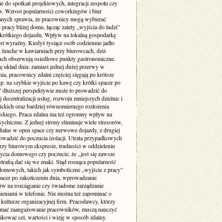
ie do spotkań projektowych, integracji zespołu czy
w. Wzrost popularności coworkingów i biur
nych sprawia, że pracownicy mogą wybierać
 pracy bliżej domu, łącząc zalety „wyjścia do ludzi”
krótkiego dojazdu. Wpływ na lokalną gospodarkę
st wyraźny. Kiedyś tysiące osób codziennie jadło
i lunche w kawiarniach przy biurowcach, dziś
uch obserwują osiedlowe punkty gastronomiczne.
ę układ dnia: zamiast jednej dużej przerwy w
ia, pracownicy zdalni częściej sięgają po krótsze
p. na szybkie wyjście po kawę czy krótki spacer po
W dłuższej perspektywie może to prowadzić do
 decentralizacji usług, rozwoju mniejszych dzielnic i
lickich oraz bardziej równomiernego rozłożenia
jskiego. Praca zdalna ma też ogromny wpływ na
ychiczne. Z jednej strony eliminuje wiele stresorów,
 hałas w open space czy nerwowe dojazdy, z drugiej
owadzić do poczucia izolacji. Utrata przypadkowych
zy biurowym ekspresie, trudności w oddzieleniu
życia domowego czy poczucie, że „jest się zawsze
otrafią dać się we znaki. Stąd rosnąca popularność
domowych, takich jak symboliczne „wyjście z pracy”
pacer po zakończeniu dnia, wprowadzanie
rw na rozciąganie czy świadome zarządzanie
eniami w telefonie. Nie można też zapominać o
kulturze organizacyjnej firm. Pracodawcy, którzy
ymać zaangażowanie pracowników, muszą nauczyć
kować cel, wartości i wizję w sposób zdalny.