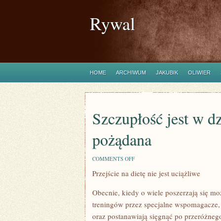
Rywal
HOME
ARCHIWUM
JAKUBIK
OLIWIER
Szczupłość jest w d
pożądana
ON
COMMENTS OFF
SZCZUPŁOŚĆ
Przejście na dietę nie jest uciążliwe
JEST
W
DZISIEJSZYCH
Obecnie, kiedy o wiele poszerzają się mo
CZASACH
WYBITNIE
treningów przez specjalne wspomagacze, 
POŻĄDANA
oraz postanawiają sięgnąć po przeróżneg