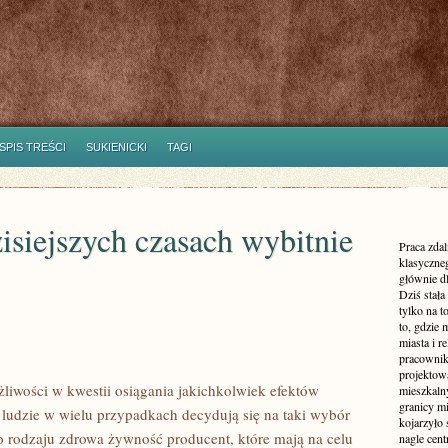
SPIS TREŚCI
SUKIENICKI
TAGI
zisiejszych czasach wybitnie
Praca zdal
klasyczne
głównie dl
Dziś stała
tylko na 
to, gdzie 
miasta i r
pracownik
projektowa
żliwości w kwestii osiągania jakichkolwiek efektów
mieszkaln
granicy m
ludzie w wielu przypadkach decydują się na taki wybór
kojarzyło
o rodzaju zdrowa żywność producent, które mają na celu
nagle cen