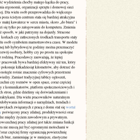
ść wydzielenia choćby małego kącika do pracy,
ia ergonomii, organizacji sprzętu i domowej sieci
wej. Dla wielu osób przeprowadzka do większego
 poza ścisłym centrum stała się bardziej atrakcyjna
w małej kawalerce w sercu miasta, skoro „do biura” i
zi się tylko po zalogowaniu do komputera. Zmienia
ż sposób, w jaki patrzymy na dojazdy. Stracone
 korkach czy zatłoczonych środkach transportu stały
ielu osób symbolem marnotrawstwa czasu. W modelu
lnej lub hybrydowej te godziny można przeznaczyć
rozwój osobisty, hobby czy po prostu na spokojne
z rodziną. Pracodawcy zauważają, że lepiej
 pracownik bywa bardziej efektywny niż ten, który
 pokonuje kilkadziesiąt kilometrów, aby dotrzeć do
wnolegle rośnie znaczenie cyfrowych przestrzeni
iedzy. Zamiast tradycyjnej tablicy ogłoszeń,
kuchni czy rozmów w open space, coraz częściej
y z komunikatorów, platform społecznościowych i
h stron, gdzie dzielimy się doświadczeniami i
raktykami. Dla wielu pracowników naturalnym
dobywania informacji o narzędziach, trendach i
awykach związanych z pracą z domu stał się
wortal
y
poświęcony pracy zdalnej, produktywności oraz
ze między życiem zawodowym a prywatnym.
wszechnej pracy zdalnej jest także zmiana funkcji
ura nie muszą już być ogromnymi molochami w
oraz częściej firmy ograniczają powierzchnię
ch biur, zamieniając je w mniejsze, elastyczne