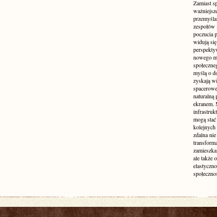
Zamiast s
ważniejsz
przemyśla
zespołów 
poczucia p
widują się
perspekty
nowego mo
społeczne
myślą o d
zyskają wi
spacerowe,
naturalną
ekranem. M
infrastruk
mogą stać 
kolejnych
zdalna nie
transform
zamieszkan
ale także 
elastyczn
społecznoś