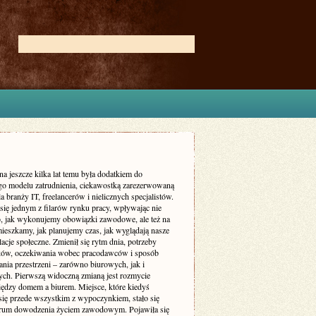
na jeszcze kilka lat temu była dodatkiem do
go modelu zatrudnienia, ciekawostką zarezerwowaną
a branży IT, freelancerów i nielicznych specjalistów.
 się jednym z filarów rynku pracy, wpływając nie
to, jak wykonujemy obowiązki zawodowe, ale też na
mieszkamy, jak planujemy czas, jak wyglądają nasze
elacje społeczne. Zmienił się rytm dnia, potrzeby
ów, oczekiwania wobec pracodawców i sposób
nia przestrzeni – zarówno biurowych, jak i
ych. Pierwszą widoczną zmianą jest rozmycie
iędzy domem a biurem. Miejsce, które kiedyś
 się przede wszystkim z wypoczynkiem, stało się
trum dowodzenia życiem zawodowym. Pojawiła się