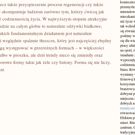
konieczno
lecz także przyspieszenie procesu regeneracji czy także
przemyślen
e akompaniuje ludziom zarówno tym, którzy ćwiczą jak
interneto
mieszkania
eż codziennością życia. W najwyższym stopniu atrakcyjne
niż życie 
dzie na całym globie to naturalnie odżywki białkowe,
tak wchod
się równie
kich fundamentalnym działaniem jest naturalnie
godziny w
 względnie spalanie tłuszczu, który jest najczęściej zbędny
się dla w
pracy zda
ą występować w przeróżnych formach – w większości
na sport, 
lbo w proszku, ale dziś trendy nieco się zmieniły oraz
śniadanie 
wypoczęty
rowe formy takie jak żele czy batony. Forma się nie liczy,
codziennie
at.
biura. Ró
wymiany w
firmowej 
korzystam
branżowyc
dobrymi p
miejscem z
dobrych n
tematyczn
równowad
Efektem po
miast. Bi
centrum. C
tradycyjny