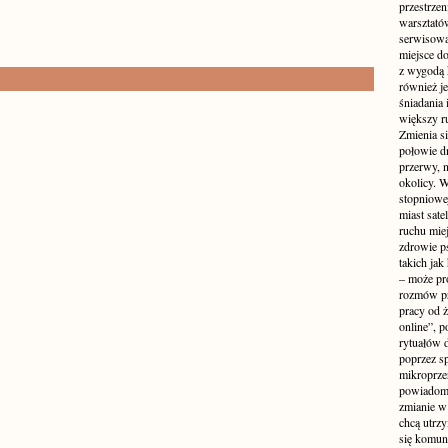
przestrzen
warsztató
serwisowa
miejsce do
z wygodą 
również je
śniadania 
większy r
Zmienia si
połowie dn
przerwy, n
okolicy. 
stopniowej
miast sate
ruchu mie
zdrowie ps
takich jak
– może pr
rozmów pr
pracy od 
online”, p
rytuałów 
poprzez s
mikroprze
powiadomi
zmianie w 
chcą utrz
się komuni