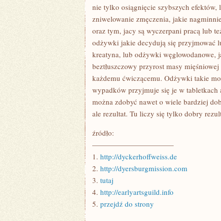
nie tylko osiągnięcie szybszych efektów, 
zniwelowanie zmęczenia, jakie nagminni
oraz tym, jacy są wyczerpani pracą lub t
odżywki jakie decydują się przyjmować lu
kreatyna, lub odżywki węglowodanowe, ja
beztłuszczowy przyrost masy mięśniowej i
każdemu ćwiczącemu. Odżywki takie mog
wypadków przyjmuje się je w tabletkach a
można zdobyć nawet o wiele bardziej dobo
ale rezultat. Tu liczy się tylko dobry rezult
źródło:
———————————
1.
http://dyckerhoffweiss.de
2.
http://dyersburgmission.com
3.
tutaj
4.
http://earlyartsguild.info
5.
przejdź do strony