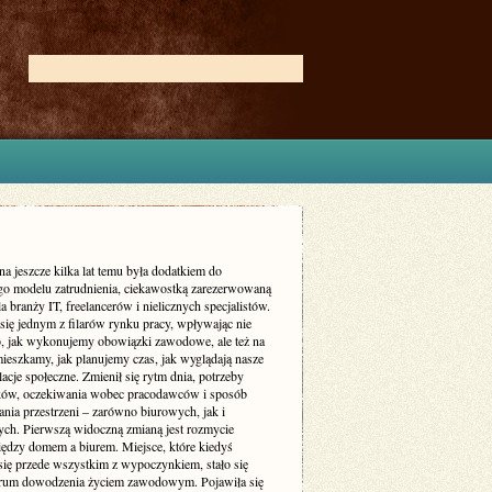
na jeszcze kilka lat temu była dodatkiem do
go modelu zatrudnienia, ciekawostką zarezerwowaną
a branży IT, freelancerów i nielicznych specjalistów.
 się jednym z filarów rynku pracy, wpływając nie
to, jak wykonujemy obowiązki zawodowe, ale też na
mieszkamy, jak planujemy czas, jak wyglądają nasze
elacje społeczne. Zmienił się rytm dnia, potrzeby
ów, oczekiwania wobec pracodawców i sposób
nia przestrzeni – zarówno biurowych, jak i
ych. Pierwszą widoczną zmianą jest rozmycie
iędzy domem a biurem. Miejsce, które kiedyś
 się przede wszystkim z wypoczynkiem, stało się
trum dowodzenia życiem zawodowym. Pojawiła się