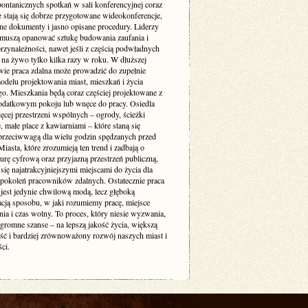
pontanicznych spotkań w sali konferencyjnej coraz
e stają się dobrze przygotowane wideokonferencje,
ne dokumenty i jasno opisane procedury. Liderzy
muszą opanować sztukę budowania zaufania i
rzynależności, nawet jeśli z częścią podwładnych
 na żywo tylko kilka razy w roku. W dłuższej
wie praca zdalna może prowadzić do zupełnie
delu projektowania miast, mieszkań i życia
go. Mieszkania będą coraz częściej projektowane z
odatkowym pokoju lub wnęce do pracy. Osiedla
ęcej przestrzeni wspólnych – ogrody, ścieżki
 małe place z kawiarniami – które staną się
 przeciwwagą dla wielu godzin spędzanych przed
iasta, które zrozumieją ten trend i zadbają o
turę cyfrową oraz przyjazną przestrzeń publiczną,
się najatrakcyjniejszymi miejscami do życia dla
 pokoleń pracowników zdalnych. Ostatecznie praca
 jest jedynie chwilową modą, lecz głęboką
acją sposobu, w jaki rozumiemy pracę, miejsce
ia i czas wolny. To proces, który niesie wyzwania,
ogromne szanse – na lepszą jakość życia, większą
ość i bardziej zrównoważony rozwój naszych miast i
ci.