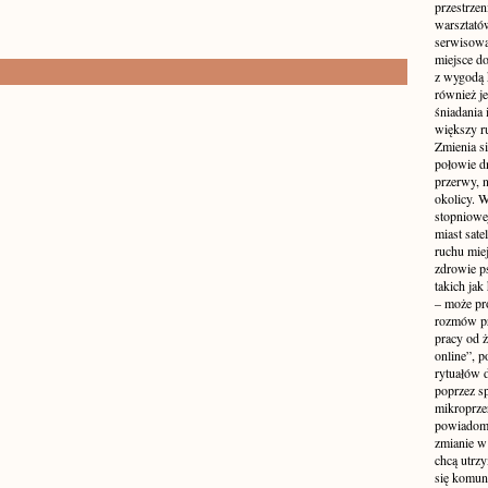
przestrzen
warsztató
serwisowa
miejsce do
z wygodą 
również je
śniadania 
większy r
Zmienia si
połowie dn
przerwy, n
okolicy. 
stopniowej
miast sate
ruchu mie
zdrowie ps
takich jak
– może pr
rozmów pr
pracy od 
online”, p
rytuałów 
poprzez s
mikroprze
powiadomi
zmianie w 
chcą utrz
się komuni