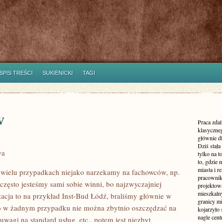
SPIS TREŚCI
SUKIENICKI
TAGI
w
Praca zdal
klasyczne
głównie dl
Dziś stała
wa
tylko na 
to, gdzie 
miasta i r
wielu przypadkach niejako narzekamy na fachowców, np.
pracownik
 często jesteśmy sami sobie winni, bo najzwyczajniej
projektowa
mieszkaln
izacja to na przykład Inst-Bud Łódź, braliśmy głównie w
granicy m
zo w żadnym przypadku nie można zbytnio oszczędzać na
kojarzyło
nagle cen
uwagi na standard usług, etc., potem jest niezbyt