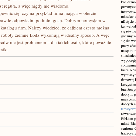
konieczno
st reguła, a więc nigdy nie wiadomo.
przemyślen
interneto
pewnić się, czy na przykład firma mająca w ofercie
mieszkania
naprawdę odpowiedni podmiot gosp. Dobrym pomysłem w
niż życie 
tak wchod
z katalogu firm. Należy wiedzieć, że całkiem często można
się równie
kład roboty ziemne Łódź wykonują w idealny sposób. A więc
godziny w
się dla w
ców nie jest problemem – dla takich osób, które poważnie
pracy zda
nik.
na sport, 
śniadanie 
wypoczęty
codziennie
biura. Ró
wymiany w
firmowej 
korzystam
branżowyc
dobrymi p
miejscem z
dobrych n
tematyczn
równowad
Efektem po
miast. Bi
centrum. C
tradycyjny