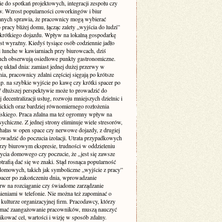
ie do spotkań projektowych, integracji zespołu czy
w. Wzrost popularności coworkingów i biur
nych sprawia, że pracownicy mogą wybierać
 pracy bliżej domu, łącząc zalety „wyjścia do ludzi”
krótkiego dojazdu. Wpływ na lokalną gospodarkę
st wyraźny. Kiedyś tysiące osób codziennie jadło
i lunche w kawiarniach przy biurowcach, dziś
uch obserwują osiedlowe punkty gastronomiczne.
ę układ dnia: zamiast jednej dużej przerwy w
ia, pracownicy zdalni częściej sięgają po krótsze
p. na szybkie wyjście po kawę czy krótki spacer po
W dłuższej perspektywie może to prowadzić do
 decentralizacji usług, rozwoju mniejszych dzielnic i
lickich oraz bardziej równomiernego rozłożenia
jskiego. Praca zdalna ma też ogromny wpływ na
ychiczne. Z jednej strony eliminuje wiele stresorów,
 hałas w open space czy nerwowe dojazdy, z drugiej
owadzić do poczucia izolacji. Utrata przypadkowych
zy biurowym ekspresie, trudności w oddzieleniu
życia domowego czy poczucie, że „jest się zawsze
otrafią dać się we znaki. Stąd rosnąca popularność
domowych, takich jak symboliczne „wyjście z pracy”
pacer po zakończeniu dnia, wprowadzanie
rw na rozciąganie czy świadome zarządzanie
eniami w telefonie. Nie można też zapominać o
kulturze organizacyjnej firm. Pracodawcy, którzy
ymać zaangażowanie pracowników, muszą nauczyć
kować cel, wartości i wizję w sposób zdalny.