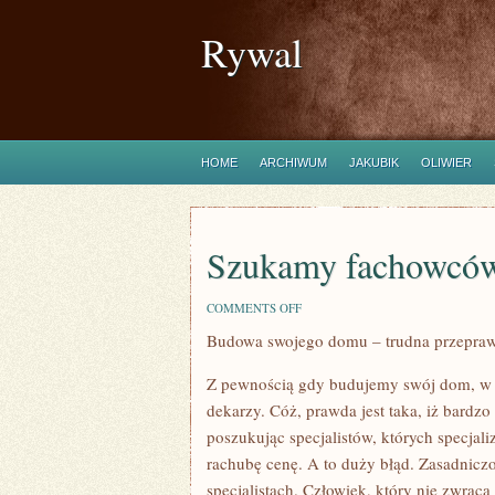
Rywal
HOME
ARCHIWUM
JAKUBIK
OLIWIER
Szukamy fachowcó
ON
COMMENTS OFF
SZUKAMY
Budowa swojego domu – trudna przepra
FACHOWCÓW
Z pewnością gdy budujemy swój dom, w 
dekarzy. Cóż, prawda jest taka, iż bardzo
poszukując specjalistów, których specjal
rachubę cenę. A to duży błąd. Zasadnic
specjalistach. Człowiek, który nie zwraca 