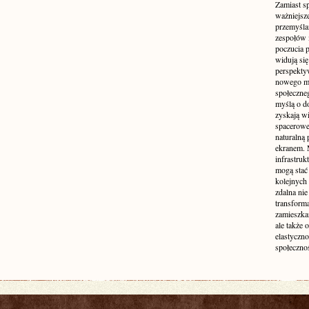
Zamiast s
ważniejsz
przemyśla
zespołów 
poczucia p
widują się
perspekty
nowego mo
społeczne
myślą o d
zyskają wi
spacerowe,
naturalną
ekranem. M
infrastruk
mogą stać 
kolejnych
zdalna nie
transform
zamieszkan
ale także 
elastyczn
społecznoś