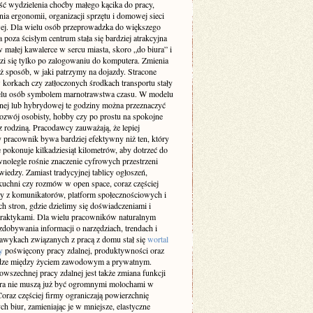
ść wydzielenia choćby małego kącika do pracy,
ia ergonomii, organizacji sprzętu i domowej sieci
wej. Dla wielu osób przeprowadzka do większego
 poza ścisłym centrum stała się bardziej atrakcyjna
w małej kawalerce w sercu miasta, skoro „do biura” i
zi się tylko po zalogowaniu do komputera. Zmienia
ż sposób, w jaki patrzymy na dojazdy. Stracone
 korkach czy zatłoczonych środkach transportu stały
ielu osób symbolem marnotrawstwa czasu. W modelu
lnej lub hybrydowej te godziny można przeznaczyć
rozwój osobisty, hobby czy po prostu na spokojne
z rodziną. Pracodawcy zauważają, że lepiej
 pracownik bywa bardziej efektywny niż ten, który
 pokonuje kilkadziesiąt kilometrów, aby dotrzeć do
wnolegle rośnie znaczenie cyfrowych przestrzeni
iedzy. Zamiast tradycyjnej tablicy ogłoszeń,
kuchni czy rozmów w open space, coraz częściej
y z komunikatorów, platform społecznościowych i
h stron, gdzie dzielimy się doświadczeniami i
raktykami. Dla wielu pracowników naturalnym
dobywania informacji o narzędziach, trendach i
awykach związanych z pracą z domu stał się
wortal
y
poświęcony pracy zdalnej, produktywności oraz
ze między życiem zawodowym a prywatnym.
wszechnej pracy zdalnej jest także zmiana funkcji
ura nie muszą już być ogromnymi molochami w
oraz częściej firmy ograniczają powierzchnię
ch biur, zamieniając je w mniejsze, elastyczne