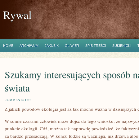
Rywal
HOME
ARCHIWUM
JAKUBIK
OLIWIER
SPIS TREŚCI
SUKIENICKI
Szukamy interesujących sposób n
świata
ON
COMMENTS OFF
SZUKAMY
Z jakich powodów ekologia jest aż tak mocno ważna w dzisiejszych 
INTERESUJĄCYCH
SPOSÓB
NA
W sumie czasami człowiek może dojść do tego wniosku, że najzwycza
NAPRAWIENIE
ŚWIATA
punkcie ekologii. Cóż, można tak naprawdę powiedzieć, że faktyczn
za bardzo przesadzają. W końcu ludzie są ważniejsi, niż drzewa albo