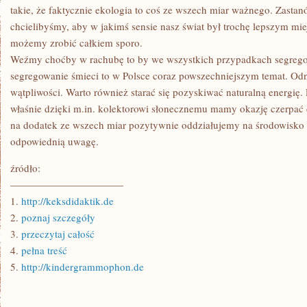
takie, że faktycznie ekologia to coś ze wszech miar ważnego. Zastan
chcielibyśmy, aby w jakimś sensie nasz świat był trochę lepszym miej
możemy zrobić całkiem sporo.
Weźmy choćby w rachubę to by we wszystkich przypadkach segregow
segregowanie śmieci to w Polsce coraz powszechniejszym temat. Odn
wątpliwości. Warto również starać się pozyskiwać naturalną energię. 
właśnie dzięki m.in. kolektorowi słonecznemu mamy okazję czerpać 
na dodatek ze wszech miar pozytywnie oddziałujemy na środowisko 
odpowiednią uwagę.
źródło:
———————————
1.
http://keksdidaktik.de
2.
poznaj szczegóły
3.
przeczytaj całość
4.
pełna treść
5.
http://kindergrammophon.de