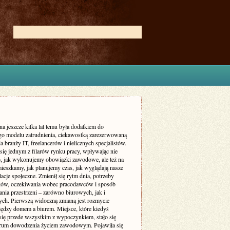
na jeszcze kilka lat temu była dodatkiem do
go modelu zatrudnienia, ciekawostką zarezerwowaną
a branży IT, freelancerów i nielicznych specjalistów.
 się jednym z filarów rynku pracy, wpływając nie
to, jak wykonujemy obowiązki zawodowe, ale też na
mieszkamy, jak planujemy czas, jak wyglądają nasze
elacje społeczne. Zmienił się rytm dnia, potrzeby
ów, oczekiwania wobec pracodawców i sposób
nia przestrzeni – zarówno biurowych, jak i
ych. Pierwszą widoczną zmianą jest rozmycie
iędzy domem a biurem. Miejsce, które kiedyś
 się przede wszystkim z wypoczynkiem, stało się
trum dowodzenia życiem zawodowym. Pojawiła się