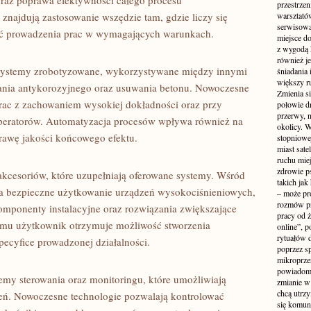
raz poprawa efektywności całego procesu
przestrzen
znajdują zastosowanie wszędzie tam, gdzie liczy się
warsztató
serwisowa
ć prowadzenia prac w wymagających warunkach.
miejsce do
z wygodą 
również je
 systemy zrobotyzowane, wykorzystywane między innymi
śniadania 
większy r
ania antykorozyjnego oraz usuwania betonu. Nowoczesne
Zmienia si
ac z zachowaniem wysokiej dokładności oraz przy
połowie dn
przerwy, n
peratorów. Automatyzacja procesów wpływa również na
okolicy. 
oprawę jakości końcowego efektu.
stopniowej
miast sate
ruchu mie
zdrowie ps
akcesoriów, które uzupełniają oferowane systemy. Wśród
takich jak
na bezpieczne użytkowanie urządzeń wysokociśnieniowych,
– może pr
rozmów pr
omponenty instalacyjne oraz rozwiązania zwiększające
pracy od 
temu użytkownik otrzymuje możliwość stworzenia
online”, p
rytuałów 
ecyfice prowadzonej działalności.
poprzez s
mikroprze
powiadomi
emy sterowania oraz monitoringu, które umożliwiają
zmianie w 
chcą utrz
zeń. Nowoczesne technologie pozwalają kontrolować
się komuni