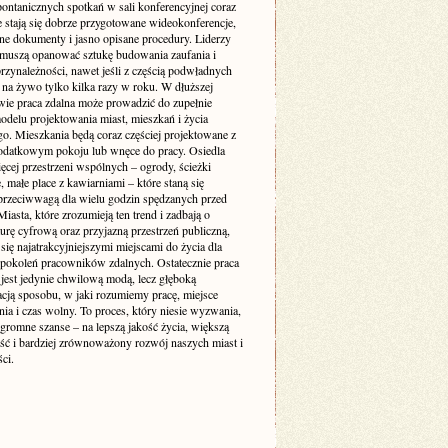
pontanicznych spotkań w sali konferencyjnej coraz
e stają się dobrze przygotowane wideokonferencje,
ne dokumenty i jasno opisane procedury. Liderzy
muszą opanować sztukę budowania zaufania i
rzynależności, nawet jeśli z częścią podwładnych
 na żywo tylko kilka razy w roku. W dłuższej
wie praca zdalna może prowadzić do zupełnie
delu projektowania miast, mieszkań i życia
go. Mieszkania będą coraz częściej projektowane z
odatkowym pokoju lub wnęce do pracy. Osiedla
ęcej przestrzeni wspólnych – ogrody, ścieżki
 małe place z kawiarniami – które staną się
 przeciwwagą dla wielu godzin spędzanych przed
iasta, które zrozumieją ten trend i zadbają o
turę cyfrową oraz przyjazną przestrzeń publiczną,
się najatrakcyjniejszymi miejscami do życia dla
 pokoleń pracowników zdalnych. Ostatecznie praca
 jest jedynie chwilową modą, lecz głęboką
acją sposobu, w jaki rozumiemy pracę, miejsce
ia i czas wolny. To proces, który niesie wyzwania,
ogromne szanse – na lepszą jakość życia, większą
ość i bardziej zrównoważony rozwój naszych miast i
ci.