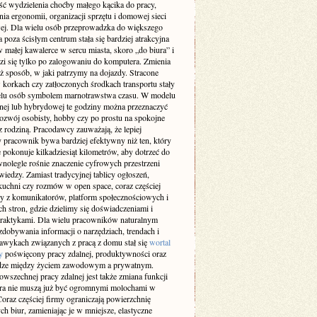
ść wydzielenia choćby małego kącika do pracy,
ia ergonomii, organizacji sprzętu i domowej sieci
wej. Dla wielu osób przeprowadzka do większego
 poza ścisłym centrum stała się bardziej atrakcyjna
w małej kawalerce w sercu miasta, skoro „do biura” i
zi się tylko po zalogowaniu do komputera. Zmienia
ż sposób, w jaki patrzymy na dojazdy. Stracone
 korkach czy zatłoczonych środkach transportu stały
ielu osób symbolem marnotrawstwa czasu. W modelu
lnej lub hybrydowej te godziny można przeznaczyć
rozwój osobisty, hobby czy po prostu na spokojne
z rodziną. Pracodawcy zauważają, że lepiej
 pracownik bywa bardziej efektywny niż ten, który
 pokonuje kilkadziesiąt kilometrów, aby dotrzeć do
wnolegle rośnie znaczenie cyfrowych przestrzeni
iedzy. Zamiast tradycyjnej tablicy ogłoszeń,
kuchni czy rozmów w open space, coraz częściej
y z komunikatorów, platform społecznościowych i
h stron, gdzie dzielimy się doświadczeniami i
raktykami. Dla wielu pracowników naturalnym
dobywania informacji o narzędziach, trendach i
awykach związanych z pracą z domu stał się
wortal
y
poświęcony pracy zdalnej, produktywności oraz
ze między życiem zawodowym a prywatnym.
wszechnej pracy zdalnej jest także zmiana funkcji
ura nie muszą już być ogromnymi molochami w
oraz częściej firmy ograniczają powierzchnię
ch biur, zamieniając je w mniejsze, elastyczne