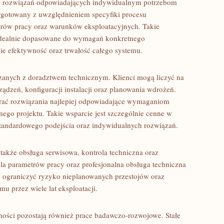
e rozwiązań odpowiadających indywidualnym potrzebom
ygotowany z uwzględnieniem specyfiki procesu
rów pracy oraz warunków eksploatacyjnych. Takie
 idealnie dopasowane do wymagań konkretnego
ie efektywność oraz trwałość całego systemu.
ązanych z doradztwem technicznym. Klienci mogą liczyć na
zeń, konfiguracji instalacji oraz planowania wdrożeń.
rać rozwiązania najlepiej odpowiadające wymaganiom
go projektu. Takie wsparcie jest szczególnie cenne w
tandardowego podejścia oraz indywidualnych rozwiązań.
także obsługa serwisowa, kontrola techniczna oraz
ola parametrów pracy oraz profesjonalna obsługa techniczna
 ograniczyć ryzyko nieplanowanych przestojów oraz
u przez wiele lat eksploatacji.
ości pozostają również prace badawczo-rozwojowe. Stałe