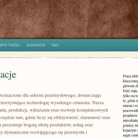
SPIS TREŚCI
SUKIENICKI
TAGI
acje
Praca zdal
klasyczne
głównie dl
Dziś stała
znaczone dla sektora przemysłowego, dostarczając
tylko na 
to, gdzie 
ykorzystujące technologię wysokiego ciśnienia. Nasza
miasta i r
waniu, produkcji, wdrażaniu oraz rozwoju kompleksowych
pracownik
projektowa
szędzie tam, gdzie liczy się efektywność, staranność oraz
mieszkaln
prezentuje bogatą ofertę produktów, usług oraz
granicy m
kojarzyło
by dynamicznie rozwijającego się przemysłu i
nagle cen