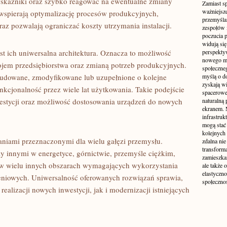
skaźniki oraz szybko reagować na ewentualne zmiany
Zamiast s
ważniejsz
wspierają optymalizację procesów produkcyjnych,
przemyśla
raz pozwalają ograniczać koszty utrzymania instalacji.
zespołów 
poczucia p
widują się
t ich uniwersalna architektura. Oznacza to możliwość
perspekty
nowego mo
jem przedsiębiorstwa oraz zmianą potrzeb produkcyjnych.
społeczne
udowane, zmodyfikowane lub uzupełnione o kolejne
myślą o d
zyskają wi
cjonalność przez wiele lat użytkowania. Takie podejście
spacerowe,
westycji oraz możliwość dostosowania urządzeń do nowych
naturalną
ekranem. M
infrastruk
mogą stać 
kolejnych
aniami przeznaczonymi dla wielu gałęzi przemysłu.
zdalna nie
transform
y innymi w energetyce, górnictwie, przemyśle ciężkim,
zamieszkan
że w wielu innych obszarach wymagających wykorzystania
ale także 
elastyczn
iowych. Uniwersalność oferowanych rozwiązań sprawia,
społecznoś
alizacji nowych inwestycji, jak i modernizacji istniejących