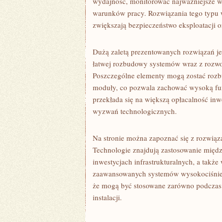
wydajność, monitorować najważniejsze w
warunków pracy. Rozwiązania tego typu 
zwiększają bezpieczeństwo eksploatacji o
Dużą zaletą prezentowanych rozwiązań jes
łatwej rozbudowy systemów wraz z rozwo
Poszczególne elementy mogą zostać rozb
moduły, co pozwala zachować wysoką funk
przekłada się na większą opłacalność in
wyzwań technologicznych.
Na stronie można zapoznać się z rozwiąz
Technologie znajdują zastosowanie międz
inwestycjach infrastrukturalnych, a tak
zaawansowanych systemów wysokociśnien
że mogą być stosowane zarówno podczas re
instalacji.