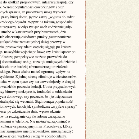
ie do spotkań projektowych, integracji zespołu czy
w. Wzrost popularności coworkingów i biur
nych sprawia, że pracownicy mogą wybierać
 pracy bliżej domu, łącząc zalety „wyjścia do ludzi”
krótkiego dojazdu. Wpływ na lokalną gospodarkę
st wyraźny. Kiedyś tysiące osób codziennie jadło
i lunche w kawiarniach przy biurowcach, dziś
uch obserwują osiedlowe punkty gastronomiczne.
ę układ dnia: zamiast jednej dużej przerwy w
ia, pracownicy zdalni częściej sięgają po krótsze
p. na szybkie wyjście po kawę czy krótki spacer po
W dłuższej perspektywie może to prowadzić do
 decentralizacji usług, rozwoju mniejszych dzielnic i
lickich oraz bardziej równomiernego rozłożenia
jskiego. Praca zdalna ma też ogromny wpływ na
ychiczne. Z jednej strony eliminuje wiele stresorów,
 hałas w open space czy nerwowe dojazdy, z drugiej
owadzić do poczucia izolacji. Utrata przypadkowych
zy biurowym ekspresie, trudności w oddzieleniu
życia domowego czy poczucie, że „jest się zawsze
otrafią dać się we znaki. Stąd rosnąca popularność
domowych, takich jak symboliczne „wyjście z pracy”
pacer po zakończeniu dnia, wprowadzanie
rw na rozciąganie czy świadome zarządzanie
eniami w telefonie. Nie można też zapominać o
kulturze organizacyjnej firm. Pracodawcy, którzy
ymać zaangażowanie pracowników, muszą nauczyć
kować cel, wartości i wizję w sposób zdalny.