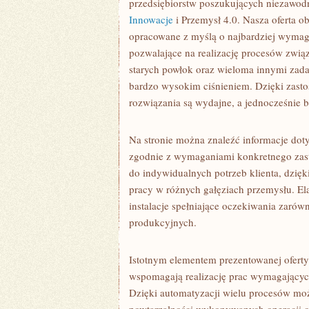
przedsiębiorstw poszukujących niezawod
Innowacje
i Przemysł 4.0. Nasza oferta o
opracowane z myślą o najbardziej wymag
pozwalające na realizację procesów zwią
starych powłok oraz wieloma innymi zad
bardzo wysokim ciśnieniem. Dzięki zast
rozwiązania są wydajne, a jednocześnie 
Na stronie można znaleźć informacje doty
zgodnie z wymaganiami konkretnego zas
do indywidualnych potrzeb klienta, dzię
pracy w różnych gałęziach przemysłu. El
instalacje spełniające oczekiwania zarów
produkcyjnych.
Istotnym elementem prezentowanej oferty
wspomagają realizację prac wymagających
Dzięki automatyzacji wielu procesów możl