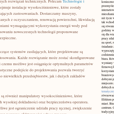
nych rozwiązań technicznych. Polecam
Technologie i
konieczno
przemyślen
bejmuje instalacje wysokociśnieniowe, które zostały
interneto
ających zastosowaniach. Dostarczamy maszyny,
mieszkania
niż życie 
zanych z oczyszczaniem, renowacją powierzchni, likwidacją
tak wchod
aniami wymagającymi wykorzystania energii wody pod
się równie
godziny w
osowaniu nowoczesnych technologii proponowane
się dla w
bezpieczne.
pracy zda
na sport, 
śniadanie 
wypoczęty
czące systemów zasilających, które projektowane są
codziennie
tosowania. Każde rozwiązanie może zostać skonfigurowane
biura. Ró
wymiany w
ki czemu możliwe jest osiągnięcie optymalnych parametrów
firmowej 
astyczne podejście do projektowania pozwala tworzyć
korzystam
branżowyc
no niewielkich przedsiębiorstw, jak i dużych zakładów
dobrymi p
miejscem z
dobrych n
tematyczn
 są również manipulatory wysokociśnieniowe, które
równowad
Efektem po
 wysokiej dokładności oraz bezpieczeństwa operatora.
miast. Bi
iwe jest ograniczenie udziału pracy ręcznej, zwiększenie
centrum. C
tradycyjny