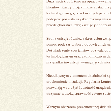
Duży nacisk położono na opracowywani
klientów. Każdy projekt może zostać prz
technologicznego, oczekiwanych paramet
podejście pozwala uzyskać rozwiązania
przedsiębiorstwa, zwiększając jednocześn
Strona opisuje również zakres usług zwi
pomoc podczas wyboru odpowiednich urząd
Doświadczenie specjalistów pozwala dob
technologicznym oraz ekonomicznym dane
przypadku inwestycji wymagających nies
Nieodłącznym elementem działalności są 
uruchomienie instalacji. Regularna kontr
pozwalają wydłużyć żywotność urządzeń,
utrzymać wysoką sprawność całego system
Ważnym obszarem prezentowanej działaln