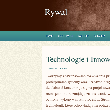
Rywal
HOME
ARCHIWUM
JAKUBIK
OLIWIER
Technologie i Innow
ON
COMMENTS OFF
TECHNOLOGIE
Tworzymy zaawansowane rozwiązania prze
I
INNOWACJE
profesjonalne systemy oraz urządzenia w
działalność koncentruje się na projekto
rozwiązań, które znajdują zastosowanie w
ochrona wykonywanych procesów. Strona 
technologii, które odpowiadają na potrze